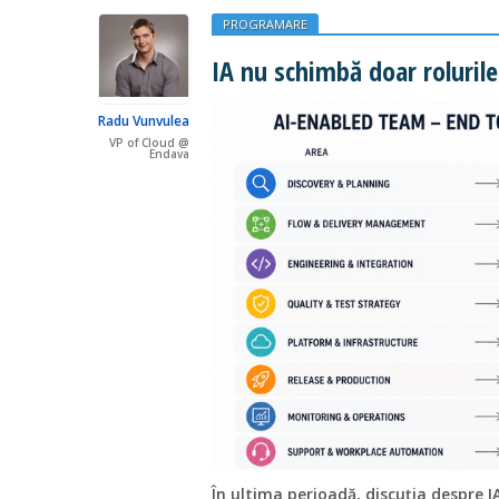
PROGRAMARE
IA nu schimbă doar rolurile 
Radu Vunvulea
VP of Cloud @
Endava
În ultima perioadă, discuția despre I