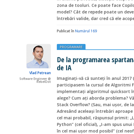
zona de tooluri. Ce poate face Copi
model? Cât de repede poate un deve
întrebări valide, dar cred că ele aco
Publicat în
Numărul 169
PROGRAMARE
De la programarea spartană
de IA
Vlad Petrean
Imaginați-vă că sunteți în anul 2017 
Software Engineer @
RebelDot
participasem la cursul de Algoritmi 
implementați algoritmul quicksort în
alege? Cum ați aborda problema? Vă 
Stack Overflow? (Sau, mai ușor, de la 
Adresând aceleași întrebări aproape
cel mai probabil, răspunsul primit:
Python” (cel oficial), „I-am spus unu
în cel mai ușor mod posibil” (cel neo