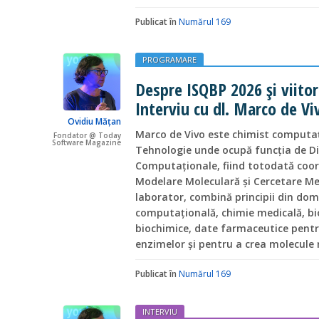
Publicat în
Numărul 169
PROGRAMARE
Despre ISQBP 2026 și viitoru
Interviu cu dl. Marco de Vi
Ovidiu Mățan
Marco de Vivo este chimist computați
Fondator @ Today
Software Magazine
Tehnologie unde ocupă funcția de Dir
Computaționale, fiind totodată coor
Modelare Moleculară și Cercetare Me
laborator, combină principii din do
computațională, chimie medicală, bio
biochimice, date farmaceutice pentr
enzimelor și pentru a crea molecule 
Publicat în
Numărul 169
INTERVIU