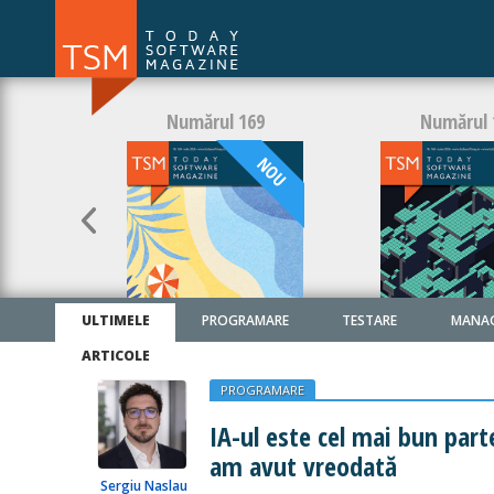
Numărul 169
Numărul 
NOU
ULTIMELE
PROGRAMARE
TESTARE
MANA
ARTICOLE
PROGRAMARE
IA-ul este cel mai bun part
am avut vreodată
Sergiu Naslau