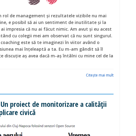
n rol de management și rezultatele vizibile nu mai
ne, e posibil să ai un sentiment de inutilitate și la
să ai impresia că nu ai făcut nimic. Am avut și eu acest
utând cu colegii mei am observat că nu sunt singurul.
coaching este să te imaginezi în viitor având o
rsiunea mai înțeleaptă a ta. Eu m-am gândit să îl
 ce discuție aș avea dacă m-aș întâlni cu mine cel de la
Citeşte mai mult
 Un proiect de monitorizare a calității
licare civică