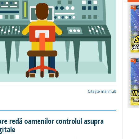
Citeşte mai mult
are redă oamenilor controlul asupra
gitale