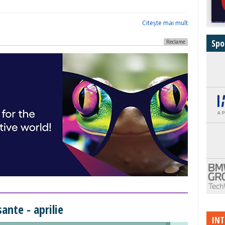
Citeşte mai mult
Spo
Reclame
ante - aprilie
INT