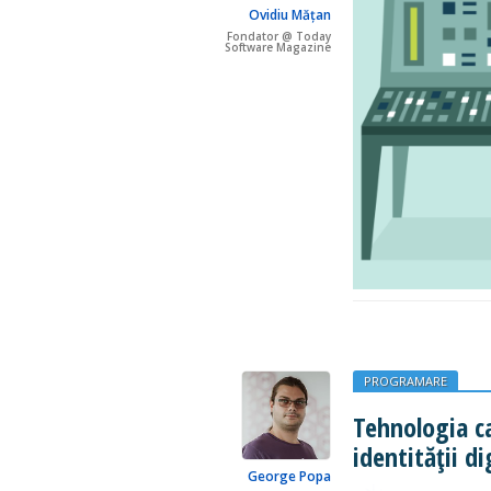
Ovidiu Mățan
Fondator @ Today
Software Magazine
PROGRAMARE
Tehnologia c
identității di
George Popa