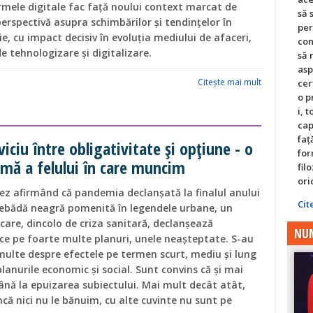
irmele digitale fac față noului context marcat de
să 
erspectivă asupra schimbărilor și tendințelor în
per
e, cu impact decisiv în evoluția mediului de afaceri,
con
 tehnologizare și digitalizare.
să 
asp
Citeşte mai mult
cer
o p
i, 
cap
faț
viciu între obligativitate și opțiune - o
for
mă a felului în care muncim
fil
ori
ez afirmând că pandemia declanșată la finalul anului
Cit
lebădă neagră pomenită în legendele urbane, un
are, dincolo de criza sanitară, declanșează
NUM
ice pe foarte multe planuri, unele neașteptate. S-au
 multe despre efectele pe termen scurt, mediu și lung
lanurile economic și social. Sunt convins că și mai
nă la epuizarea subiectului. Mai mult decât atât,
ncă nici nu le bănuim, cu alte cuvinte nu sunt pe