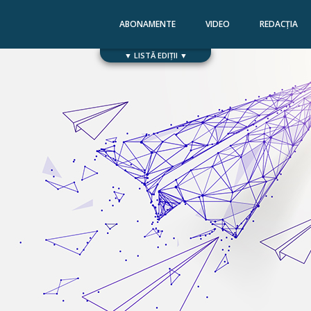
ABONAMENTE
VIDEO
REDACȚIA
▼ LISTĂ EDIȚII ▼
Numărul 168
Numărul 167