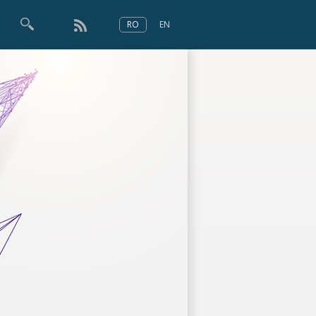
RO
EN
×
Numărul 166