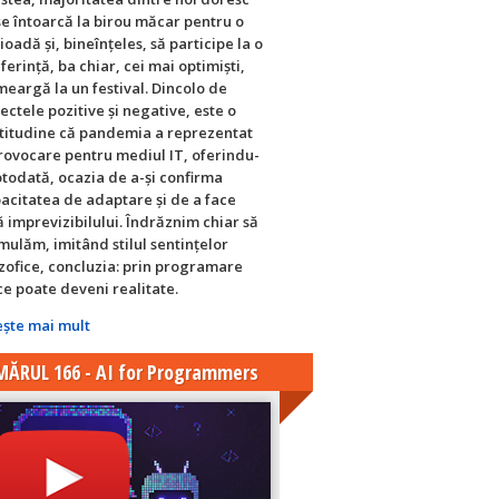
se întoarcă la birou măcar pentru o
ioadă și, bineînțeles, să participe la o
ferință, ba chiar, cei mai optimiști,
meargă la un festival. Dincolo de
ectele pozitive și negative, este o
titudine că pandemia a reprezentat
rovocare pentru mediul IT, oferindu-
totodată, ocazia de a-și confirma
acitatea de adaptare și de a face
ă imprevizibilului. Îndrăznim chiar să
mulăm, imitând stilul sentințelor
ozofice, concluzia: prin programare
ce poate deveni realitate.
eşte mai mult
ĂRUL 166 - AI for Programmers