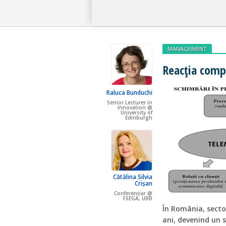
MANAGEMENT
Reacția compa
Raluca Bunduchi
Senior Lecturer in
Innovation @
University of
Edinburgh
Cătălina Silvia
Crișan
Conferențiar @
FSEGA, UBB
În România, sector
ani, devenind un 