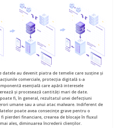
e datele au devenit piatra de temelie care susține și
cțiunile comerciale, protecția digitală s-a
omponentă esențială care apără interesele
erează și procesează cantități mari de date.
poate fi, în general, rezultatul unei defecțiuni
erori umane sau a unui atac malware. Indiferent de
datelor poate avea consecințe grave pentru o
i pierderi financiare, crearea de blocaje în fluxul
 mai ales, diminuarea încrederii clienților.