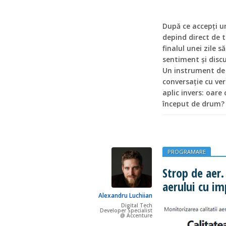
După ce accepți u
depind direct de ti
finalul unei zile 
sentiment și disc
Un instrument de 
conversație cu ve
aplic invers: oare
început de drum?
PROGRAMARE
Strop de aer.
aerului cu imp
Alexandru Luchiian
Digital Tech
Developer Specialist
@ Accenture