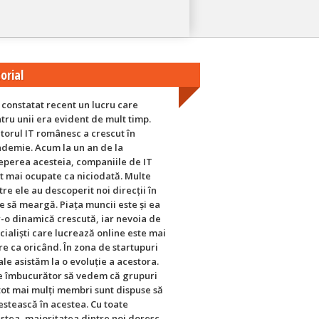
orial
constatat recent un lucru care
tru unii era evident de mult timp.
torul IT românesc a crescut în
demie. Acum la un an de la
eperea acesteia, companiile de IT
t mai ocupate ca niciodată. Multe
tre ele au descoperit noi direcții în
e să meargă. Piața muncii este și ea
r-o dinamică crescută, iar nevoia de
cialiști care lucrează online este mai
e ca oricând. În zona de startupuri
ale asistăm la o evoluție a acestora.
e îmbucurător să vedem că grupuri
tot mai mulți membri sunt dispuse să
estească în acestea. Cu toate
stea, majoritatea dintre noi doresc