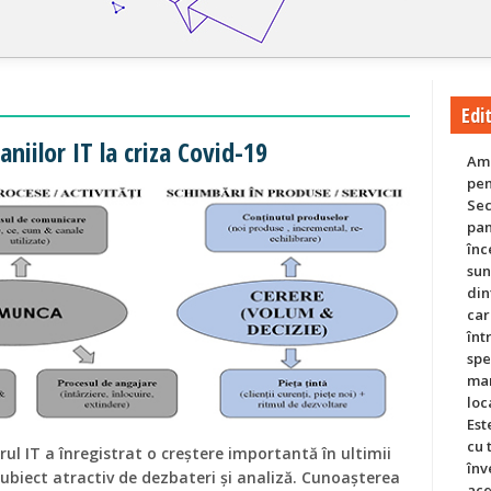
Edit
niilor IT la criza Covid-19
Am 
pen
Sec
pan
înc
sun
din
car
înt
spe
mar
loc
Est
cu 
ul IT a înregistrat o creștere importantă în ultimii
înv
subiect atractiv de dezbateri și analiză. Cunoașterea
ace