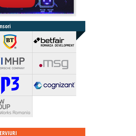
nsori
ERVIURI