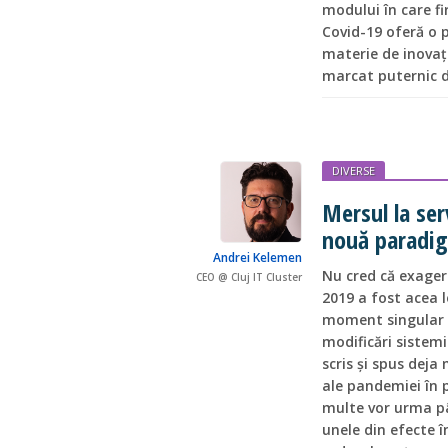
modului în care f
Covid-19 oferă o p
materie de inovați
marcat puternic de
DIVERSE
Mersul la ser
nouă paradig
Andrei Kelemen
Nu cred că exager
CEO @ Cluj IT Cluster
2019 a fost acea 
moment singular c
modificări sistem
scris și spus deja
ale pandemiei în p
multe vor urma pâ
unele din efecte î