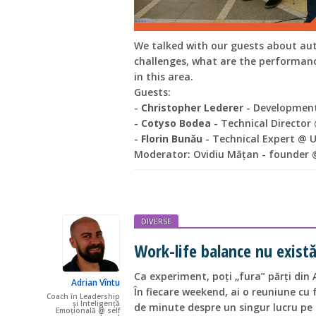
We talked with our guests about au
challenges, what are the performan
in this area.
Guests:
-
Christopher Lederer
- Development
-
Cotyso Bodea
- Technical Director
-
Florin Bunău
- Technical Expert @ U
Moderator: Ovidiu Mățan - founder
DIVERSE
Work-life balance nu există
Ca experiment, poți „fura” părți din
Adrian Vîntu
În fiecare weekend, ai o reuniune cu f
Coach în Leadership
și Inteligență
de minute despre un singur lucru pe 
Emoțională @ self