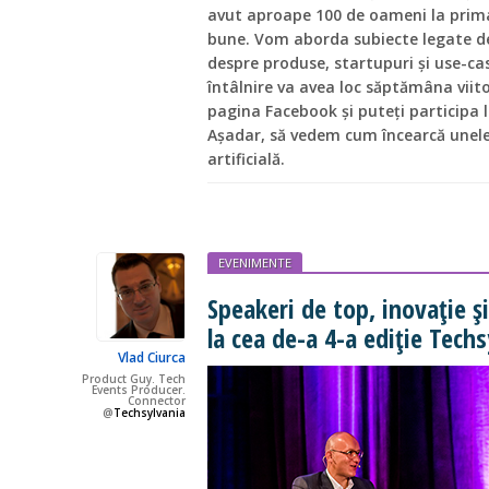
avut aproape 100 de oameni la prima 
bune. Vom aborda subiecte legate de
despre produse, startupuri și use-ca
întâlnire va avea loc săptămâna viitoa
pagina Facebook și puteți participa l
Așadar, să vedem cum încearcă unele 
artificială.
EVENIMENTE
Speakeri de top, inovație ș
la cea de-a 4-a ediție Tech
Vlad Ciurca
Product Guy. Tech
Events Producer.
Connector
@
Techsylvania