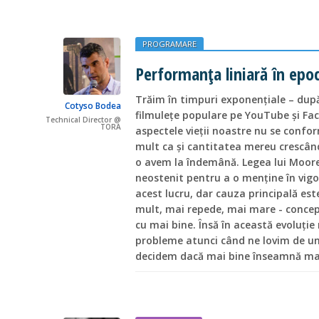
PROGRAMARE
Performanța liniară în epoc
Trăim în timpuri exponențiale – dup
Cotyso Bodea
filmulețe populare pe YouTube și Fac
Technical Director @
TORA
aspectele vieții noastre nu se confor
mult ca și cantitatea mereu crescân
o avem la îndemână. Legea lui Moore 
neostenit pentru a o menține în vigo
acest lucru, dar cauza principală es
mult, mai repede, mai mare - concept
cu mai bine. Însă în această evoluț
probleme atunci când ne lovim de un 
decidem dacă mai bine înseamnă ma