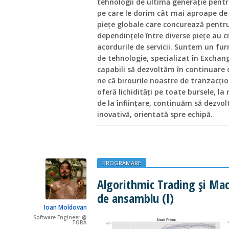
tehnologii de ultimă generație pentr
pe care le dorim cât mai aproape de 
piețe globale care concurează pentru 
dependințele între diverse piețe au cr
acordurile de servicii. Suntem un fur
de tehnologie, specializat în Excha
capabili să dezvoltăm în continuare
ne că birourile noastre de tranzacți
oferă lichidități pe toate bursele, la 
de la înființare, continuăm să dezvo
inovativă, orientată spre echipă.
PROGRAMARE
Algorithmic Trading și Mac
de ansamblu (I)
Ioan Moldovan
Software Engineer @
TORA