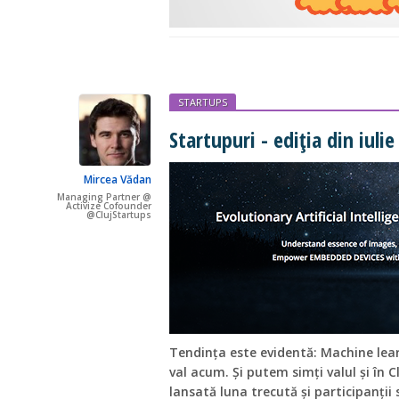
STARTUPS
Startupuri - ediția din iulie
Mircea Vădan
Managing Partner @
Activize Cofounder
@ClujStartups
Tendința este evidentă: Machine learn
val acum. Și putem simți valul și în C
lansată luna trecută și participanții