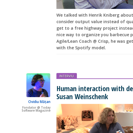
We talked with Henrik Kniberg about
consider output value instead of qua
get to a free highway project instea
nice way to organize you barbecue p
Agile/Lean Coach @ Crisp, he was ge
with the Spotify model.
INTERVIU
Human interaction with dev
Susan Weinschenk
Ovidiu Mățan
Fondator @ Today
Software Magazine