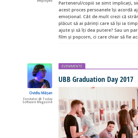
employed
Partenerul/copiii se simt implicați, s
acest proces persoanele își acordă aj
emoțional. Cât de mult crezi că strâng
plăcut să ai părinți care să își ia tim
ajute și să îți dea putere? Sau un par
film și popcorn, ci care chiar să fie a
EVENIMENTE
UBB Graduation Day 2017
Ovidiu Mățan
Fondator @ Today
Software Magazine