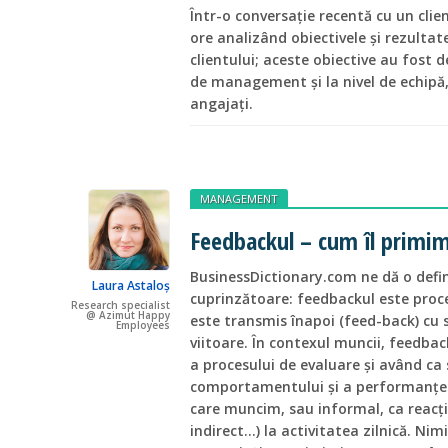
Într-o conversație recentă cu un clie
ore analizând obiectivele și rezultat
clientului; aceste obiective au fost d
de management și la nivel de echipă,
angajați.
MANAGEMENT
Feedbackul – cum îl primim 
BusinessDictionary.com ne dă o defin
Laura Astaloș
cuprinzătoare: feedbackul este proces
Research specialist
@ Azimut Happy
este transmis înapoi (feed-back) cu 
Employees
viitoare. În contexul muncii, feedbac
a procesului de evaluare și având ca 
comportamentului și a performanțelo
care muncim, sau informal, ca reacț
indirect...) la activitatea zilnică. N