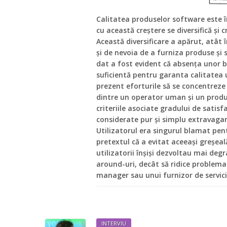
Calitatea produselor software este î
cu această creştere se diversifică şi cr
Această diversificare a apărut, atât 
şi de nevoia de a furniza produse şi
dat a fost evident că absenţa unor bu
suficientă pentru garanta calitatea u
prezent eforturile să se concentreze î
dintre un operator uman şi un prod
criteriile asociate gradului de satisfa
considerate pur şi simplu extravagan
Utilizatorul era singurul blamat pent
pretextul că a evitat aceeaşi greşeală
utilizatorii înşişi dezvoltau mai deg
around-uri, decât să ridice problema „
manager sau unui furnizor de servici
INTERVIU