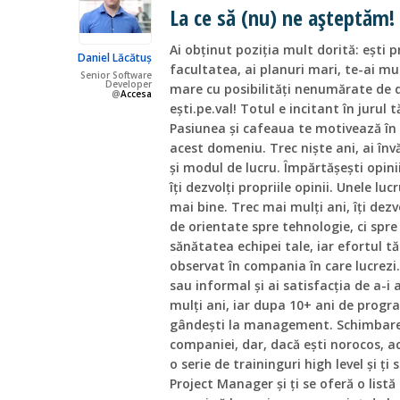
La ce să (nu) ne așteptăm!
Ai obținut poziția mult dorită: ești
Daniel Lăcătuș
facultatea, ai planuri mari, te-ai mu
Senior Software
Developer
mare cu posibilități nenumărate de d
@
Accesa
ești.pe.val! Totul e incitant în jurul t
Pasiunea și cafeaua te motivează în 
acest domeniu. Trec niște ani, ai înv
și modul de lucru. Împărtășești opiniil
îți dezvolți propriile opinii. Unele lucr
mai bine. Trec mai mulți ani, îți dezv
de orientate spre tehnologie, ci spre
sănătatea echipei tale, iar efortul t
observat în compania în care lucrezi.
sau informal și ai satisfacția de a-i 
mulți ani, iar dupa 10+ ani de progr
gândești la management. Schimbarea
companiei, dar, dacă ești norocos, 
o serie de traininguri high level și ți
Project Manager și ți se oferă o listă