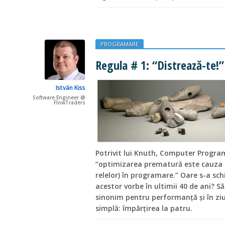
PROGRAMARE
Regula # 1: “Distrează-te!”
István Kiss
Software Engineer @
FlowTraders
Potrivit lui Knuth, Computer Progra
“optimizarea prematură este cauza tu
relelor) în programare.” Oare s-a sc
acestor vorbe în ultimii 40 de ani? 
sinonim pentru performanță și în ziu
simplă: împărțirea la patru.