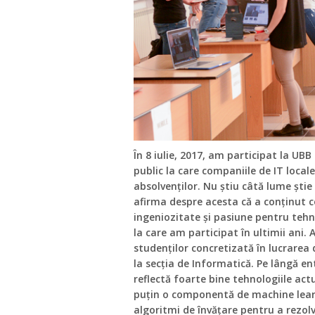
În 8 iulie, 2017, am participat la U
public la care companiile de IT local
absolvenților. Nu știu câtă lume ști
afirma despre acesta că a conținut 
ingeniozitate și pasiune pentru tehn
la care am participat în ultimii ani
studenților concretizată în lucrarea 
la secția de Informatică. Pe lângă e
reflectă foarte bine tehnologiile act
puțin o componentă de machine learn
algoritmi de învățare pentru a rezol