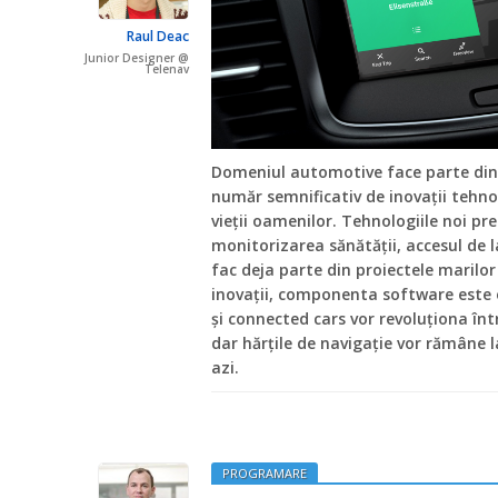
Raul Deac
Junior Designer @
Telenav
Domeniul automotive face parte din 
număr semnificativ de inovații tehno
vieții oamenilor. Tehnologiile noi pr
monitorizarea sănătății, accesul de l
fac deja parte din proiectele marilor
inovații, componenta software este e
și connected cars vor revoluționa în
dar hărțile de navigație vor rămâne la
azi.
PROGRAMARE