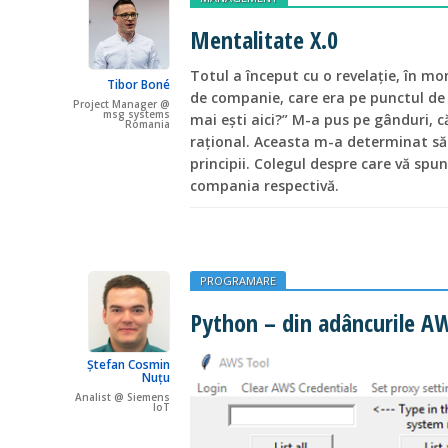
Mentalitate X.0
Totul a început cu o revelație, în m
Tibor Boné
de companie, care era pe punctul de 
Project Manager @
msg systems
mai ești aici?” M-a pus pe gânduri, 
Romania
rațional. Aceasta m-a determinat să î
principii. Colegul despre care vă spu
compania respectivă.
PROGRAMARE
Python – din adâncurile A
Ștefan Cosmin
Nuțu
Analist @ Siemens
IoT