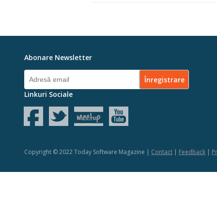
Abonare Newsletter
Linkuri Sociale
Copyright © 2022 Today Software Magazine |
Contact
|
Feedback
|
Pr