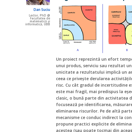
Dan Suciu
Lector, PhD @
Facultatea de
matematică și
informatică, UBB
Un proiect reprezintă un efort temp
unui produs, serviciu sau rezultat un
unicitate a rezultatului implică un a
ceea ce privește derularea activitățilo
risc. Cu cât gradul de incertitudine 
este mai fragil, mai predispus la e
clasic, o bună parte din activitatea
focusează pe identificarea, măsurar
eliminarea riscurilor. Pe de altă part
mecanisme ce conduc indirect la contr
propune practici explicite de eliminar
acestea (sau poate tocmai din aceas