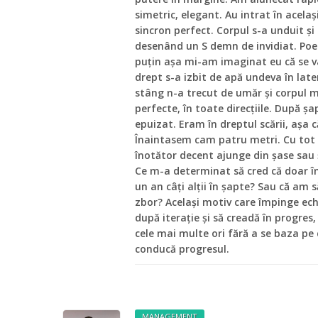
simetric, elegant. Au intrat în acela
sincron perfect. Corpul s-a unduit ș
desenând un S demn de invidiat. Poez
puțin așa mi-am imaginat eu că se va
drept s-a izbit de apă undeva în late
stâng n-a trecut de umăr și corpul me
perfecte, în toate direcțiile. După ș
epuizat. Eram în dreptul scării, așa 
Înaintasem cam patru metri. Cu tot c
înotător decent ajunge din șase sau ș
Ce m-a determinat să cred că doar îno
un an câți alții în șapte? Sau că am 
zbor? Același motiv care împinge echi
după iterație și să creadă în progres, 
cele mai multe ori fără a se baza pe 
conducă progresul.
MANAGEMENT