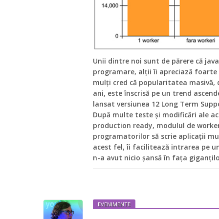
Unii dintre noi sunt de părere că jav
programare, alții îi apreciază foarte 
mulți cred că popularitatea masivă, 
ani, este înscrisă pe un trend ascende
lansat versiunea 12 Long Term Suppo
După multe teste și modificări ale ace
production ready, modulul de worker
programatorilor să scrie aplicații mul
acest fel, îi facilitează intrarea pe
n-a avut nicio șansă în fața giganțilo
EVENIMENTE