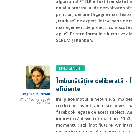
algoritmul PTELR a fost translatat în
nouă a procesului de dezvoltare soft
principii, denumită „agile manifesto”
„traduse” de experți într-o serie de 
management de proiect, cunoscute 
agile”. Printre formulele lucrative a
SCRUM și Kanban.
MANAGEMENT
Îmbunătățire deliberată - Î
eficiente
Bogdan Mureşan
Îmi place înotul la nebunie. Și mă d
VP of Technology @
Connatix
credeți pe cuvânt, am niște povesti
facebook legate de acest subiect. Ani
impresia că devin tot mai bun. Până 
momentul: azi, înot fluture. Am intr
putere în margine. Am alunecat rapid 