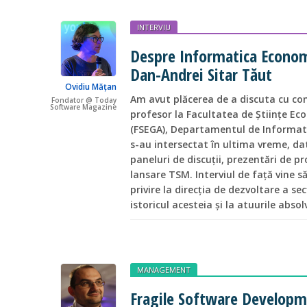
INTERVIU
Despre Informatica Economi
Dan-Andrei Sitar Tăut
Ovidiu Mățan
Am avut plăcerea de a discuta cu con
Fondator @ Today
Software Magazine
profesor la Facultatea de Științe Ec
(FSEGA), Departamentul de Informat
s-au intersectat în ultima vreme, da
paneluri de discuții, prezentări de p
lansare TSM. Interviul de față vine s
privire la direcția de dezvoltare a s
istoricul acesteia și la atuurile absol
MANAGEMENT
Fragile Software Develop