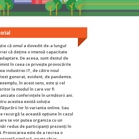
orial
știe că omul a dovedit de-a lungul
oriei că deține o imensă capacitate
adaptare. De aceea, sunt destul de
imist în ceea ce privește provocările
se industriei IT, de către noul
text generat, evident, de pandemie.
exemplu, în acest sens, este și cel
eritor la modul în care vor fi
anizate conferințele în următorii ani.
tru acestea există soluția
fășurării lor în varianta online. Sau
se recurgă la această opțiune în cazul
care se vor putea organiza cu un
ăr redus de participanți prezenți în
ă. Provocarea este de a recrea o
eriență similară, poate chiar