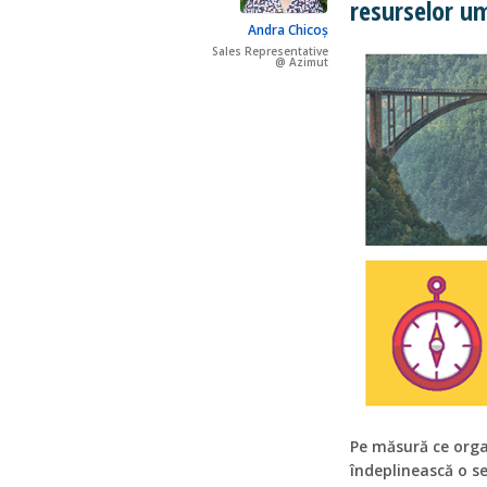
resurselor u
Andra Chicoș
Sales Representative
@ Azimut
Pe măsură ce organ
îndeplinească o s