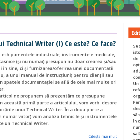
Edit
nui Technical Writer (I) Ce este? Ce face?
Se 
ist
e, echipamentele industriale, instrumentele medicale,
de 
casnice (și nu numai) presupun nu doar crearea și/sau
opt
i în sine, ci și furnizarea/oferirea unei documentații
adu
, a unui manual de instrucțiuni) pentru clienții sau
con
i. În spatele documentației se află de cele mai multe ori
Un 
er.
ref
 articol ne propunem să prezentăm ce presupune
org
Pen
În această primă parte a articolului, vom vorbi despre
des
ovocările unui Technical Writer. În a doua parte a
să 
un număr viitor) vom analiza tehnicile și instrumentele
în 
te un Technical Writer.
num
sal
Citeşte mai mult
exp