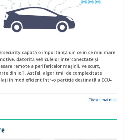
rsecurity capătă o importanţă din ce în ce mai mare
otive, datorită vehiculelor interconectate şi
ccesare remote a perifericelor maşinii. Pe scurt,
arte din IoT. Astfel, algoritmii de complexitate
ulaţi în mod eficient într-o partiţie destinată a ECU-
Citeşte mai mult
re