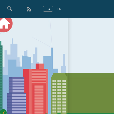
RO
EN
×
Numărul 166