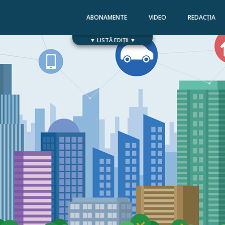
ABONAMENTE
VIDEO
REDACȚIA
▼ LISTĂ EDIȚII ▼
Numărul 168
Numărul 167