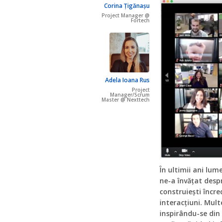
Corina Țigănașu
Project Manager @
Fortech
Adela Ioana Rus
Project
Manager/Scrum
Master @ Nexttech
În ultimii ani lum
ne-a învățat desp
construiești încre
interacțiuni. Mul
inspirându-se din 