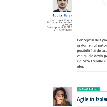
Bogdan Barza
Competence Center
Manager, Embedded
Software
Development @ NTT
DATA Romania
Conceptul de Cybe
în domeniul autom
posibilităţii de a
vehiculele devin p
ridicată trebuie r
ului.
MANAGEMENT
Agile în Izola