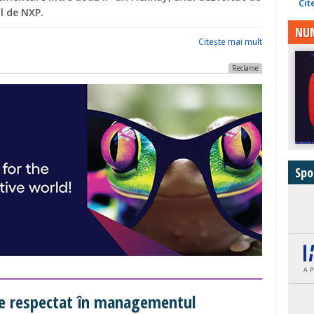
Cit
l de NXP.
NUM
Citeşte mai mult
Reclame
Spo
 de respectat în managementul