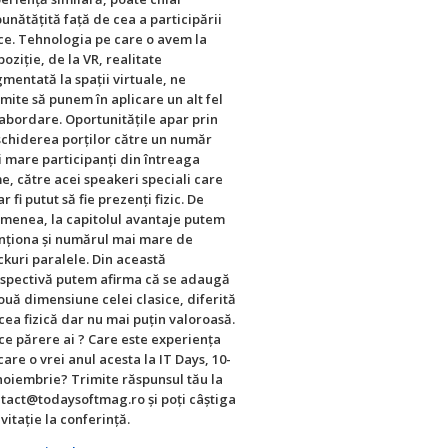
unătățită față de cea a participării
ice. Tehnologia pe care o avem la
poziție, de la VR, realitate
mentată la spații virtuale, ne
mite să punem în aplicare un alt fel
abordare. Oportunitățile apar prin
chiderea porților către un număr
 mare participanți din întreaga
e, către acei speakeri speciali care
ar fi putut să fie prezenți fizic. De
menea, la capitolul avantaje putem
ționa și numărul mai mare de
ckuri paralele. Din această
spectivă putem afirma că se adaugă
ouă dimensiune celei clasice, diferită
cea fizică dar nu mai puțin valoroasă.
ce părere ai ? Care este experiența
care o vrei anul acesta la IT Days, 10-
noiembrie? Trimite răspunsul tău la
tact@todaysoftmag.ro și poți câștiga
nvitație la conferință.