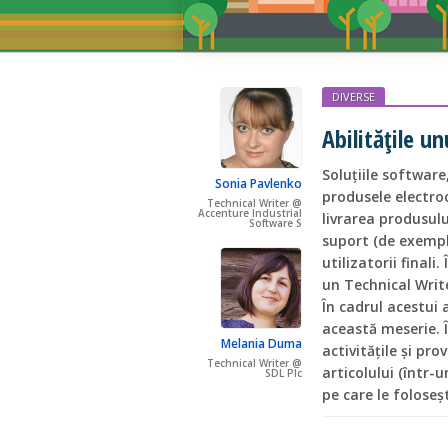
DIVERSE
Abilitățile u
Soluțiile softwar
Sonia Pavlenko
produsele electro
Technical Writer @
Accenture Industrial
livrarea produsulu
Software S
suport (de exemplu
utilizatorii final
un Technical Writ
În cadrul acestui
această meserie. 
Melania Duma
activitățile și pr
Technical Writer @
articolului (într-
SDL Plc
pe care le foloseș