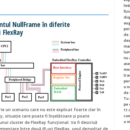
îmb
fiz
dis
ul NullFrame în diferite
aug
per
 FlexRay
de 
des
mai
lum
nu 
ase
men
tra
per
o n
de 
Tu 
pe 
rie un scenariu care nu este explicat foarte clar în
11 
, situație care poate fi înșelătoare și poate
con
o i
nui cluster de FlexRay funcțional. Va fi descrisă
ementare între două IP-uri FlexRay, unul dezvoltat de