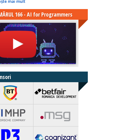
eşte mai mult
ĂRUL 166 - AI for Programmers
nsori