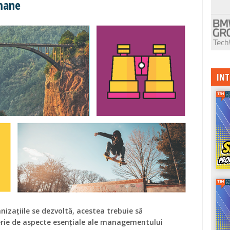
mane
INT
izațiile se dezvoltă, acestea trebuie să
erie de aspecte esențiale ale managementului