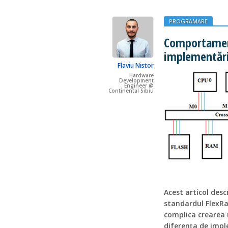
PROGRAMARE
Comportament
implementări
Flaviu Nistor
Hardware
Development
Engineer @
Continental Sibiu
Acest articol desc
standardul FlexRay
complica crearea u
diferența de impl