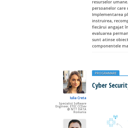
resurselor umane.
persoanelor care d
Implementarea pla
instruirea, recomp
fiecărui angajat 
evaluarea permane
sunt atinse obiect
componentele ma
PROGRAMARE
Cyber Securi
Iulia Creta
Specialist Software
Engineer, ETEC CCDev
@ NTT DATA
Romania