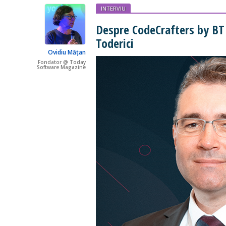
INTERVIU
Despre CodeCrafters by BT 
Toderici
Ovidiu Mățan
Fondator @ Today
Software Magazine