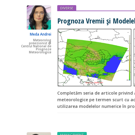
DIVERSE
Prognoza Vremii și Modele
Meda Andrei
Meteorolog
previzionist @
Centrul National de
Prognoze
Meteorologice
Completăm seria de articole privin
meteorologice pe termen scurt cu ace
utilizarea modelelor numerice în p
MANAGEMENT