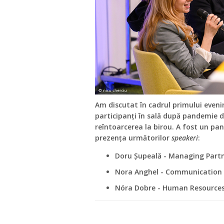
Am discutat în cadrul primului even
participanți în sală după pandemie d
reîntoarcerea la birou. A fost un pa
prezența următorilor
speakeri
:
Doru Șupeală - Managing Partn
Nora Anghel - Communication 
Nóra Dobre - Human Resources