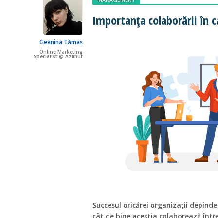
Importanța colaborării în c
Geanina Tămaș
Online Marketing
Specialist @ Azimut
Succesul oricărei organizații depinde
cât de bine aceștia colaborează într