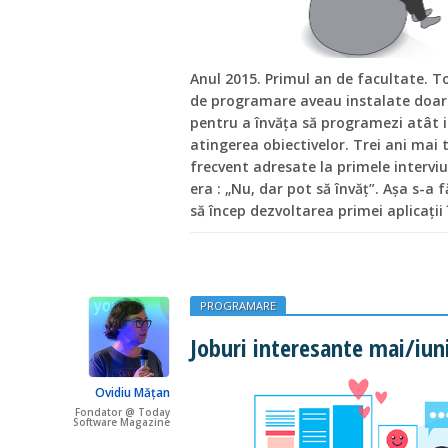
Anul 2015. Primul an de facultate. T
de programare aveau instalate doar C
pentru a învăța să programezi atât i
atingerea obiectivelor. Trei ani mai t
frecvent adresate la primele interviur
era : „Nu, dar pot să învăț”. Așa s-a 
să încep dezvoltarea primei aplicații
PROGRAMARE
Joburi interesante mai/iun
Ovidiu Mățan
Fondator @ Today
Software Magazine