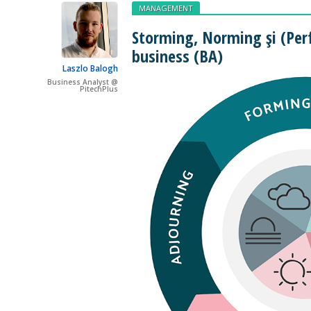
MANAGEMENT
Storming, Norming și (Per
business (BA)
Laszlo Balogh
Business Analyst @
PitechPlus