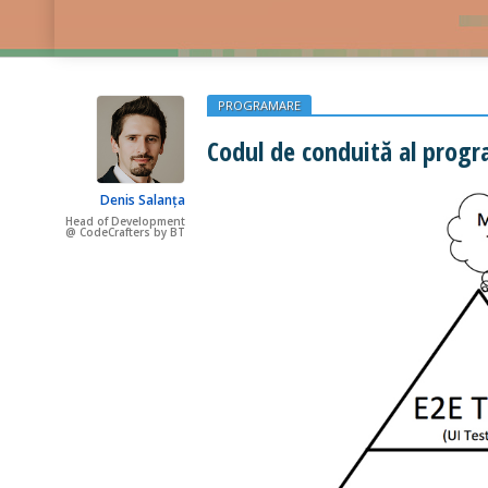
PROGRAMARE
Codul de conduită al progr
Denis Salanța
Head of Development
@ CodeCrafters by BT