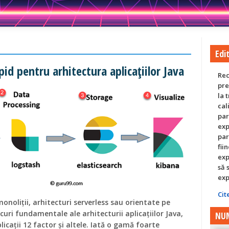
Edit
pid pentru arhitectura aplicațiilor Java
Rec
pre
la 
cal
par
exp
par
fii
exp
să 
exp
Cit
monoliții, arhitecturi serverless sau orientate pe
ocuri fundamentale ale arhitecturii aplicațiilor Java,
NUM
licații 12 factor și altele. Iată o gamă foarte