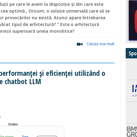
luții pe care le avem la dispoziție și din care este
pe cea optimă., Oricum, o soluție universală care să se
or provocărilor nu există. Atunci apare întrebarea
ărat tipul de arhitectură? ” Este o arhitectură
rvicii superioară uneia monolitice?
Citeşte mai mult
Spo
erformanței și eficienței utilizând o
de chatbot LLM