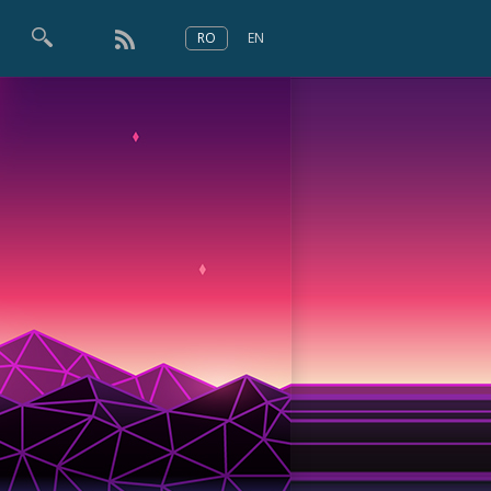
RO
EN
×
Numărul 166