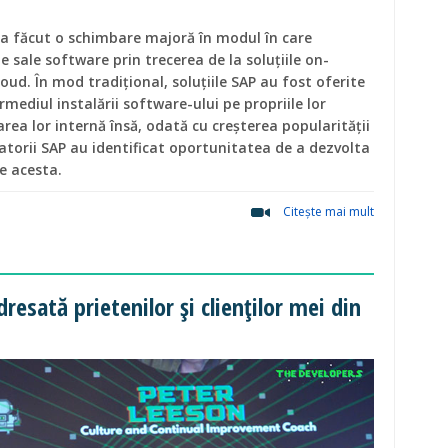
P a făcut o schimbare majoră în modul în care
le sale software prin trecerea de la soluțiile on-
loud. În mod tradițional, soluțiile SAP au fost oferite
ermediul instalării software-ului pe propriile lor
area lor internă însă, odată cu creșterea popularității
atorii SAP au identificat oportunitatea de a dezvolta
pe acesta.
Citeşte mai mult
dresată prietenilor și clienților mei din