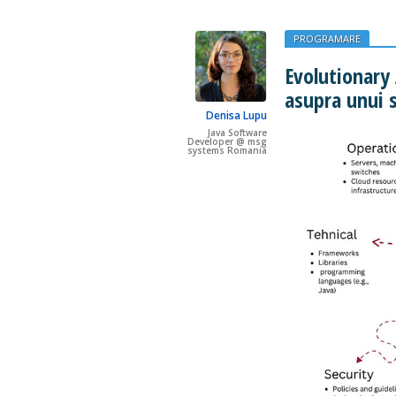
PROGRAMARE
Evolutionary 
asupra unui 
Denisa Lupu
Java Software
Developer @ msg
systems Romania