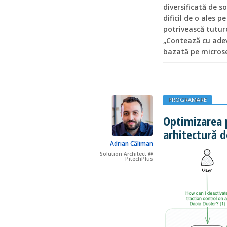
diversificată de so
dificil de o ales 
potrivească tutur
„Contează cu adev
bazată pe microse
PROGRAMARE
Optimizarea p
arhitectură 
Adrian Căliman
Solution Architect @
PitechPlus