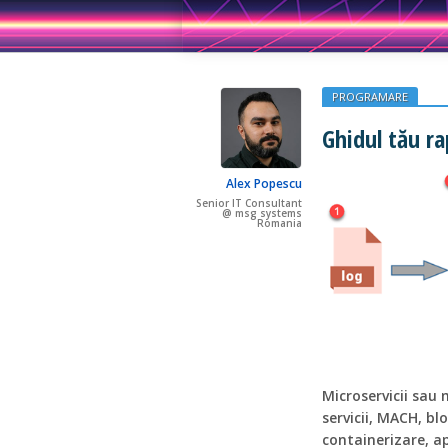
PROGRAMARE
Ghidul tău ra
Alex Popescu
Senior IT Consultant
@ msg systems
Romania
Microservicii sau 
servicii, MACH, bl
containerizare, ap