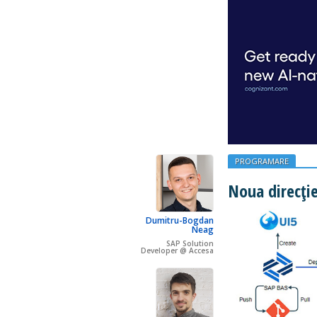
PROGRAMARE
Noua direcți
Dumitru-Bogdan
Neag
SAP Solution
Developer @ Accesa