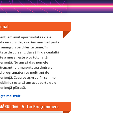
orial
ent, am avut oportunitatea de a
da un curs de Java. Am mai luat parte
traininguri pe diferite teme, în
itate de cursant, dar să fii de cealaltă
te a mesei, este o cu totul altă
eriență. Nu am să dau numele
ticipanților, majoritatea dintre ei
nd programatori cu mulți ani de
eriență. Ceea ce aș vrea, în schimb,
subliniez este că am avut parte de o
eriență plăcută.
eşte mai mult
ĂRUL 166 - AI for Programmers