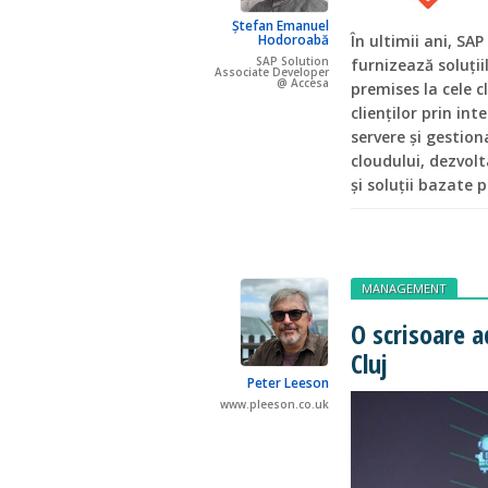
Ștefan Emanuel
Hodoroabă
În ultimii ani, SA
SAP Solution
furnizează soluții
Associate Developer
@ Accesa
premises la cele c
clienților prin int
servere și gestion
cloudului, dezvolt
și soluții bazate 
MANAGEMENT
O scrisoare a
Cluj
Peter Leeson
www.pleeson.co.uk