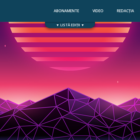
ABONAMENTE
VIDEO
REDACȚIA
▼ LISTĂ EDIȚII ▼
Numărul 168
Numărul 167