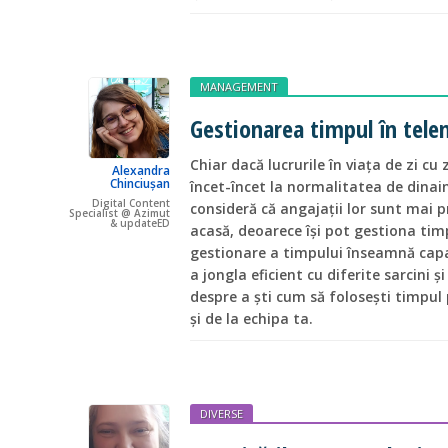
MANAGEMENT
Gestionarea timpul în tel
Chiar dacă lucrurile în viața de zi cu 
Alexandra
Chinciușan
încet-încet la normalitatea de dina
Digital Content
consideră că angajații lor sunt mai 
Specialist @ Azimut
& updateED
acasă, deoarece își pot gestiona tim
gestionare a timpului înseamnă capaci
a jongla eficient cu diferite sarcini ș
despre a ști cum să folosești timpu
și de la echipa ta.
DIVERSE