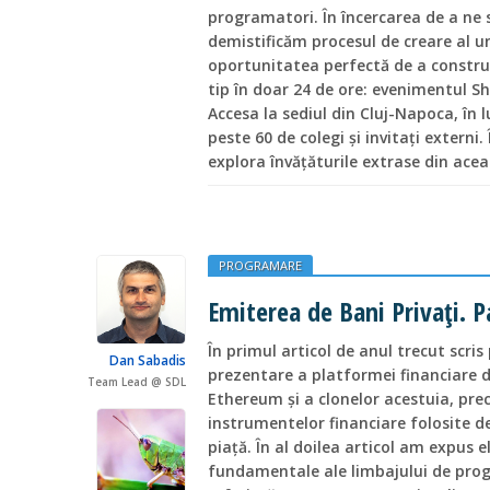
programatori. În încercarea de a ne s
demistificăm procesul de creare al u
oportunitatea perfectă de a construi
tip în doar 24 de ore: evenimentul S
Accesa la sediul din Cluj-Napoca, în l
peste 60 de colegi și invitați externi
explora învățăturile extrase din acea
PROGRAMARE
Emiterea de Bani Privați. P
În primul articol de anul trecut scri
Dan Sabadis
prezentare a platformei financiare d
Team Lead @ SDL
Ethereum și a clonelor acestuia, prec
instrumentelor financiare folosite d
piață. În al doilea articol am expus 
fundamentale ale limbajului de prog