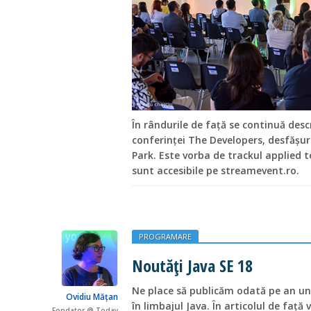
În rândurile de față se continuă desc
conferinței The Developers, desfășura
Park. Este vorba de trackul applied te
sunt accesibile pe streamevent.ro.
PROGRAMARE
Noutăți Java SE 18
Ne place să publicăm odată pe an un 
Ovidiu Mățan
în limbajul Java. În articolul de faț
Fondator @ Today