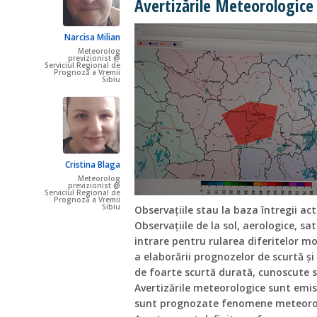
Avertizările Meteorologice
Narcisa Milian
Meteorolog
previzionist @
Serviciul Regional de
Prognoză a Vremii
Sibiu
Cristina Blaga
Meteorolog
previzionist @
Serviciul Regional de
Prognoză a Vremii
Sibiu
Observațiile stau la baza întregii ac
Observațiile de la sol, aerologice, s
intrare pentru rularea diferitelor m
a elaborării prognozelor de scurtă și
de foarte scurtă durată, cunoscute 
Avertizările meteorologice sunt emis
sunt prognozate fenomene meteorolo