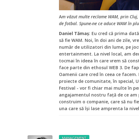
A
m văzut multe reclame WAM, prin Cluj, d
de fotbal. Spune-ne ce aduce WAM în plus
Daniel Tămaș
: Eu cred că prima dată
să fie WAM. Noi, în doi ani de zile, 
număr de utilizatori din lume, pe joc
entertainment. La nivel local, am de
tocmai în ideea în care vrem să con
face parte din ethosul WEB 3. De f
Oamenii care cred în ceea ce facem. 
proiecte de comunitate, în special, U
Festival - vor fi chiar mai multe în 
angajamentul nostru față de ce am p
construim o companie, care să nu fie
una care să își lase amprenta la nive
MANAGEMENT