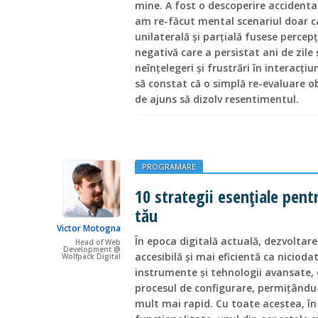
mine. A fost o descoperire accidenta
am re-făcut mental scenariul doar c
unilaterală și parțială fusese percep
negativă care a persistat ani de zil
neînțelegeri și frustrări în interacți
să constat că o simplă re-evaluare o
de ajuns să dizolv resentimentul.
PROGRAMARE
10 strategii esențiale pent
tău
Victor Motogna
În epoca digitală actuală, dezvoltar
Head of Web
Development @
accesibilă și mai eficientă ca nicioda
Wolfpack Digital
instrumente și tehnologii avansate, 
procesul de configurare, permițându-
mult mai rapid. Cu toate acestea, în 