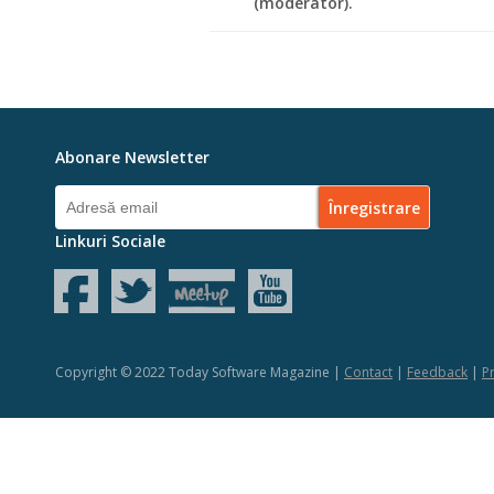
(moderator).
Abonare Newsletter
Linkuri Sociale
Copyright © 2022 Today Software Magazine |
Contact
|
Feedback
|
Pr