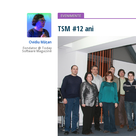
EVENIMENTE
TSM #12 ani
Ovidiu Mățan
Fondator @ Today
Software Magazine