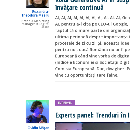
învățare continuă
Ruxandra-
Theodora Mazilu
AI, AI, AI, AI, AI, AI, AI, AI, AI, AI, AI, Ge
Brand & Marketing
AI, pentru a-l cita pe CEO-ul Google,
Manager @ Digital
Stack
faptul că o mare parte din organizați
ultima perioadă despre importanța int
procesele de zi cu zi. Și, această ide
pentru noi, dacă România nu ar fi pe
Europeană când vine vorba de digital
(Indicele Economiei și Societății Digi
Comisia Europeană. Dar, divaghez. Pen
vine cu oportunități tare faine.
INTERVIU
Experts panel: Trenduri în 
Ovidiu Mățan