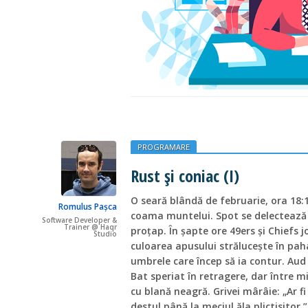
PROGRAMARE
Rust și coniac (I)
O seară blândă de februarie, ora 18:1
Romulus Pașca
coama muntelui. Spot se delectează c
Software Developer &
Trainer @ Haqr
proțap. În șapte ore 49ers și Chiefs j
Studio
culoarea apusului strălucește în paha
umbrele care încep să ia contur. Aud 
Bat speriat în retragere, dar între 
cu blană neagră. Grivei mârâie: „Ar 
destul până la meciul ăla plictisitor.”