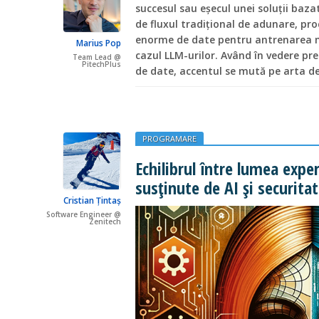
succesul sau eșecul unei soluții baza
de fluxul tradițional de adunare, pro
enorme de date pentru antrenarea mo
Marius Pop
cazul LLM-urilor. Având în vedere pr
Team Lead @
PitechPlus
de date, accentul se mută pe arta d
PROGRAMARE
Echilibrul între lumea expe
susținute de AI și securita
Cristian Țintaș
Software Engineer @
Zenitech