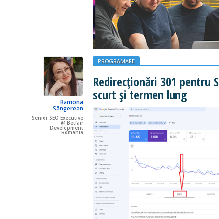
PROGRAMARE
Redirecționări 301 pentru 
scurt și termen lung
Ramona
Sângerean
Senior SEO Executive
@ Betfair
Development
Romania