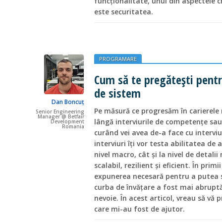
funcționalitate, unul din aspectele c
este securitatea.
PROGRAMARE
Cum să te pregătești pentr
de sistem
Dan Boncuț
Pe măsură ce progresăm în carierele 
Senior Engineering
Manager @ Betfair
lângă interviurile de competențe sa
Development
Romania
curând vei avea de-a face cu interviu
interviuri îți vor testa abilitatea de
nivel macro, cât și la nivel de detal
scalabil, rezilient și eficient. În pri
expunerea necesară pentru a putea s
curba de învățare a fost mai abruptă
nevoie. În acest articol, vreau să vă 
care mi-au fost de ajutor.