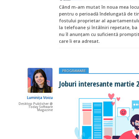
Când m-am mutat în noua mea locuin
pentru o perioadă îndelungată de t
fostului proprietar al apartamentul
la telefoane și întâlniri repetate, ba 
nu îl anunțam cu suficientă promptit
care îi era adresat.
PROGRAMARE
Joburi interesante martie 
Luminița Voicu
Desktop Publisher @
Today Software
Magazine