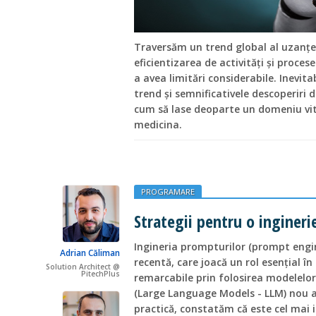
Traversăm un trend global al uzanței 
eficientizarea de activități și proce
a avea limitări considerabile. Inevita
trend și semnificativele descoperiri 
cum să lase deoparte un domeniu vi
medicina.
PROGRAMARE
Strategii pentru o ingineri
Ingineria prompturilor (prompt engine
Adrian Căliman
recentă, care joacă un rol esențial î
Solution Architect @
PitechPlus
remarcabile prin folosirea modelelo
(Large Language Models - LLM) nou a
practică, constatăm că este cel mai