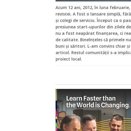
Acum 12 ani, 2012, în luna februarie
revistei. A fost o lansare simplă, făr
și colegi de serviciu. Început ca o p
presiunea start-upurilor din zilele d
nu a fost neapărat finanțarea, ci rea
de calitate. Bineînțeles că primele n
buni și săritori. L-am convins chiar și
articol. Restul comunității s-a impli
proiect local.