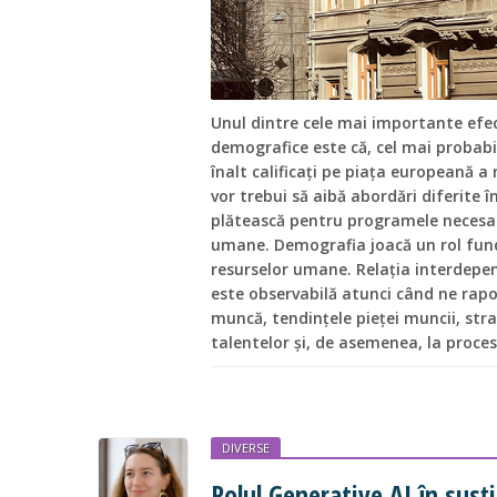
Unul dintre cele mai importante efec
demografice este că, cel mai probabil,
înalt calificați pe piața europeană a
vor trebui să aibă abordări diferite î
plătească pentru programele necesar
umane. Demografia joacă un rol fun
resurselor umane. Relația interdepe
este observabilă atunci când ne rap
muncă, tendințele pieței muncii, st
talentelor și, de asemenea, la proces
DIVERSE
Rolul Generative AI în susț