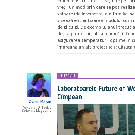
Proiectele IoT sunt cireașa de pe to
vreți, un mod prin care se pot realiz
valoare ideile voastre, ale familiei s
vizează eficientizarea modului cum r
de zi cu zi. De exemplu, anul trecut
deși a pornit inițial ca o joacă, îl fo
asigurarea temperaturii optime în ca
împreună un alt proiect IoT: Căsuța 
INTERVIU
Laboratoarele Future of Wo
Cîmpean
Ovidiu Mățan
Fondator @ Today
Software Magazine