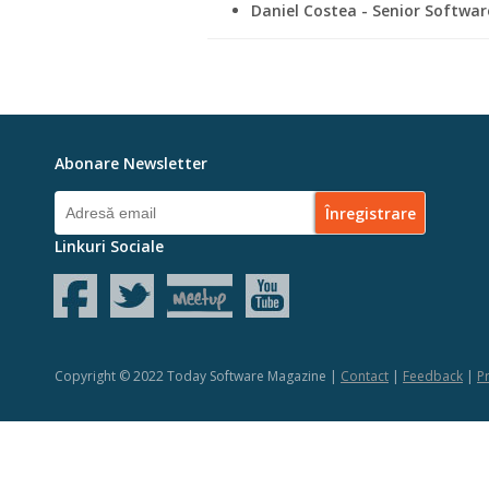
Daniel Costea - Senior Softwa
Abonare Newsletter
Linkuri Sociale
Copyright © 2022 Today Software Magazine |
Contact
|
Feedback
|
Pr