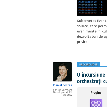
Kubernetes Event-
source, care perm
evenimente în Kub
dezvoltatori de a
privire!
PROGRAMARE
O incursiune 
orchestrați 
Daniel Costea
Senior Software
Developer @ EU
Agency