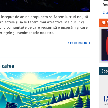
for
Cit
re început de an ne propunem să facem lucruri noi, să
NUM
oiectele și să le facem mai atractive. Mă bucur că
oi o comunitate pe care reușim să o inspirăm și care
erințele și evenimentele noastre.
Citeşte mai mult
e cafea
Spo