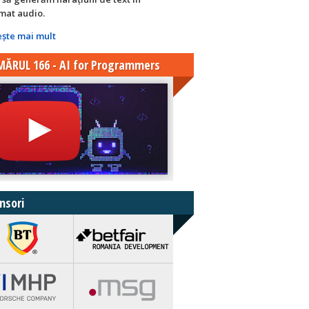
mat audio.
eşte mai mult
ĂRUL 166 - AI for Programmers
nsori