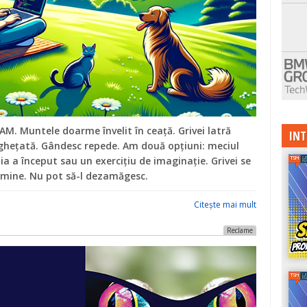
AM. Muntele doarme învelit în ceață. Grivei latră
INT
înghețată. Gândesc repede. Am două opțiuni: meciul
bia a început sau un exercițiu de imaginație. Grivei se
a mine. Nu pot să-l dezamăgesc.
Citeşte mai mult
Reclame