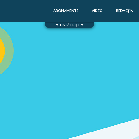
ABONAMENTE
VIDEO
REDACȚIA
▼ LISTĂ EDIȚII ▼
Numărul 168
Numărul 167