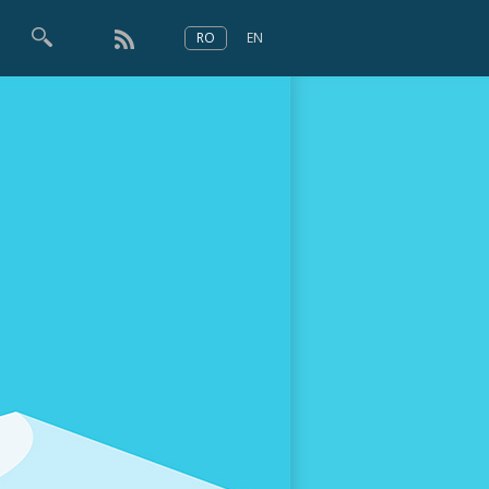
RO
EN
×
Numărul 166