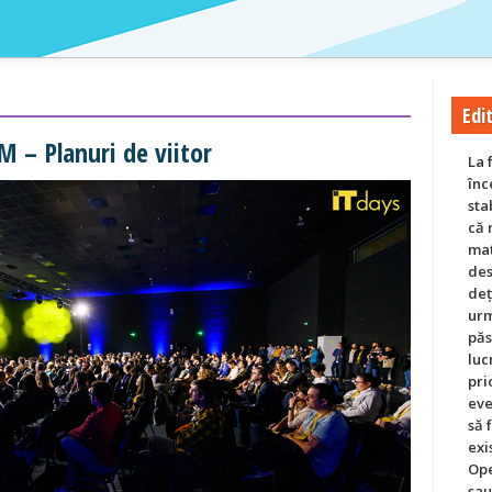
Edit
M – Planuri de viitor
La 
înc
sta
că 
mat
des
deț
urm
păs
luc
pri
eve
să 
exi
Ope
sau