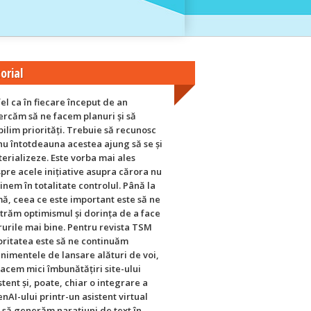
orial
fel ca în fiecare început de an
ercăm să ne facem planuri și să
bilim priorități. Trebuie să recunosc
nu întotdeauna acestea ajung să se și
erializeze. Este vorba mai ales
pre acele inițiative asupra cărora nu
inem în totalitate controlul. Până la
ă, ceea ce este important este să ne
trăm optimismul și dorința de a face
rurile mai bine. Pentru revista TSM
oritatea este să ne continuăm
nimentele de lansare alături de voi,
facem mici îmbunătățiri site-ului
stent și, poate, chiar o integrare a
nAI-ului printr-un asistent virtual
 să generăm narațiuni de text în