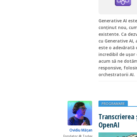
Generative AI este
conținut nou, cum
existente. Ca dez
cu Generative AI,
este o adevărată 
incredibil de ușor
acum să ne dotăm a
responsive, folosi
orchestratorii AI.
PROGRAMARE
Transcrierea 
OpenAI
Ovidiu Mățan
Fondator @ Today