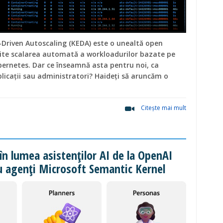
Driven Autoscaling (KEDA) este o unealtă open
ite scalarea automată a workloadurilor bazate pe
ernetes. Dar ce înseamnă asta pentru noi, ca
plicații sau administratori? Haideți să aruncăm o
Citeşte mai mult
în lumea asistenților AI de la OpenAI
cu agenți Microsoft Semantic Kernel