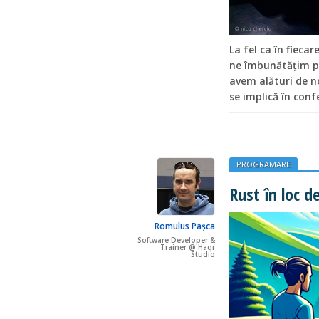
La fel ca în fieca
ne îmbunătățim pr
avem alături de n
se implică în conf
PROGRAMARE
Rust în loc d
Romulus Pașca
Software Developer &
Trainer @ Haqr
Studio