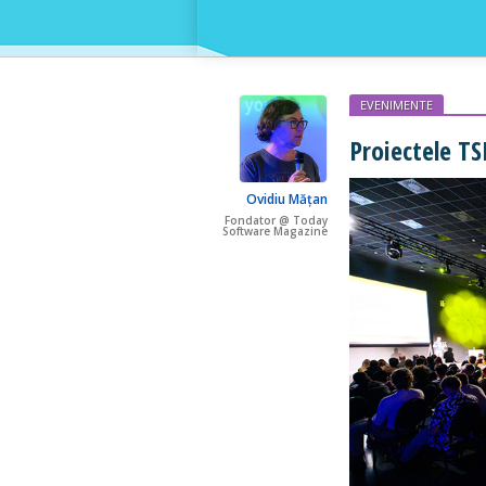
EVENIMENTE
Proiectele TS
Ovidiu Mățan
Fondator @ Today
Software Magazine