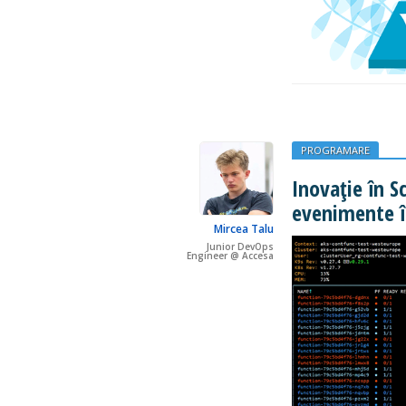
PROGRAMARE
Inovație în S
evenimente î
Mircea Talu
Junior DevOps
Engineer @ Accesa