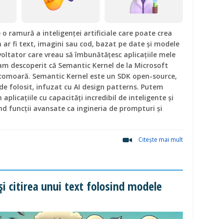
 o ramură a inteligenței artificiale care poate crea
 ar fi text, imagini sau cod, bazat pe date și modele
voltator care vreau să îmbunătățesc aplicațiile mele
 am descoperit că Semantic Kernel de la Microsoft
comoară. Semantic Kernel este un SDK open-source,
 de folosit, infuzat cu AI design patterns. Putem
plicațiile cu capacități incredibil de inteligente și
nd funcții avansate ca ingineria de prompturi și
Citeşte mai mult
și citirea unui text folosind modele