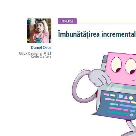
DIVERSE
Îmbunătățirea incrementală
Daniel Oros
UI/UX Designer @ BT
Code Crafters