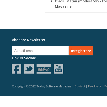
Ovidiu Mățan (moderator) - F
Magazine
Abonare Newsletter
Linkuri Sociale
Copyright © 2022 Today Software Magazine |
Contact
|
Feedback
|
Pr