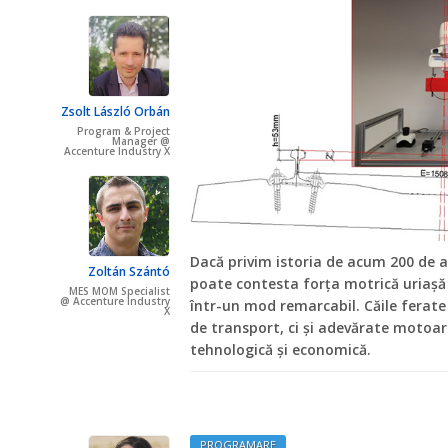
Zsolt László Orbán
Program & Project
Manager @
Accenture Industry X
Dacă privim istoria de acum 200 de an
Zoltán Szántó
poate contesta forța motrică uriașă
MES MOM Specialist
@ Accenture Industry
într-un mod remarcabil. Căile ferate
X
de transport, ci și adevărate motoar
tehnologică și economică.
PROGRAMARE