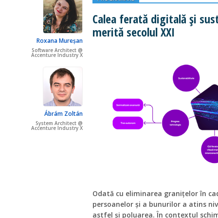
Calea ferată digitală și sus
merită secolul XXI
Roxana Mureșan
Software Architect @
Accenture Industry X
Ábrám Zoltán
System Architect @
Accenture Industry X
Odată cu eliminarea granițelor în ca
persoanelor și a bunurilor a atins ni
astfel și poluarea. În contextul schim