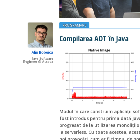
PROGRAMARE
Compilarea AOT în Java
Alin Bobeica
Java Software
Engineer @ Accesa
Modul în care construim aplicații so
fost introdus pentru prima dată Jav
progresat de la utilizarea monoliților, 
la serverless. Cu toate acestea, ace
noi provocări, cum ar fi timpul de po