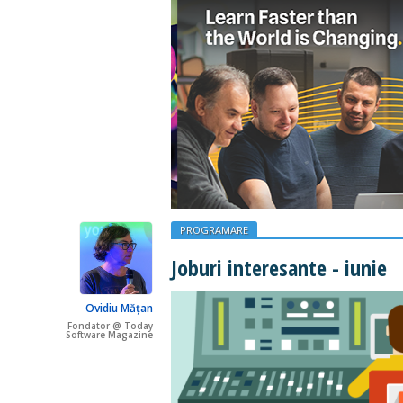
PROGRAMARE
Joburi interesante - iunie
Ovidiu Mățan
Fondator @ Today
Software Magazine