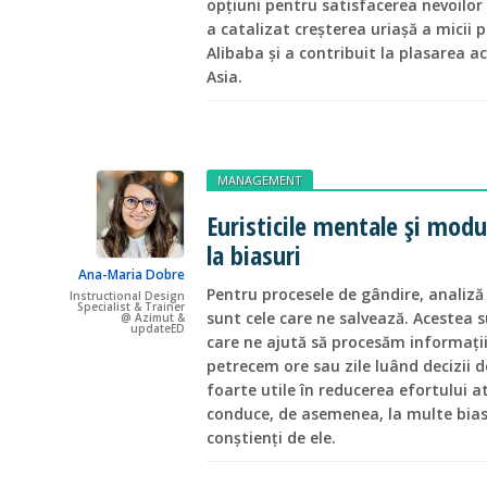
opțiuni pentru satisfacerea nevoilor
a catalizat creșterea uriașă a micii
Alibaba și a contribuit la plasarea ac
Asia.
MANAGEMENT
Euristicile mentale și modu
la biasuri
Ana-Maria Dobre
Pentru procesele de gândire, analiză și
Instructional Design
Specialist & Trainer
sunt cele care ne salvează. Acestea 
@ Azimut &
updateED
care ne ajută să procesăm informații
petrecem ore sau zile luând decizii 
foarte utile în reducerea efortului a
conduce, de asemenea, la multe bia
conștienți de ele.