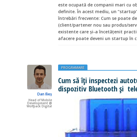
este ocupată de companii mari cu obi
definite. În acest mediu, un “startu
întrebări frecvente: Cum se poate de
(client/partener nou sau produs/servi
existente care și-a încetățenit pract
afacere poate deveni un startup în c
PROGRAMARE
Cum să îți inspectezi auto
dispozitiv Bluetooth și te
Dan Ilieș
Head of Mobile
Development @
Wolfpack Digital