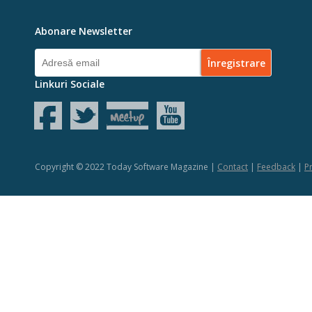
Abonare Newsletter
Linkuri Sociale
Copyright © 2022 Today Software Magazine |
Contact
|
Feedback
|
Pr