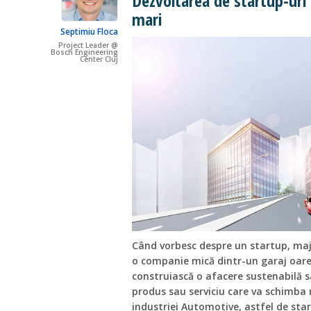
Dezvoltarea de startup-uri 
mari
Septimiu Floca
Project Leader @
Bosch Engineering
Center Cluj
Când vorbesc despre un startup, maj
o companie mică dintr-un garaj oarec
construiască o afacere sustenabilă 
produs sau serviciu care va schimba re
industriei Automotive, astfel de star