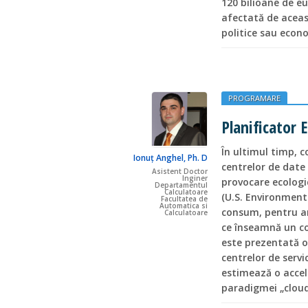
120 bilioane de e
afectată de aceast
politice sau econ
PROGRAMARE
Planificator
În ultimul timp, 
Ionuț Anghel, Ph. D
centrelor de date 
Asistent Doctor
Inginer
provocare ecologic
Departamentul
Calculatoare
(U.S. Environment
Facultatea de
Automatica si
consum, pentru an
Calculatoare
ce înseamnă un cos
este prezentată o
centrelor de servi
estimează o accele
paradigmei „clou