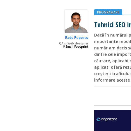
PROGRAMARE
Tehnici SEO i
Dacă în numărul p
Radu Popescu
importante modific
QA și Web designer
@
Small Footprint
număr am decis să
dintre cele impor
căutare, aplicabil
aplicat, oferă rez
creşterii traficul
informare aceste 