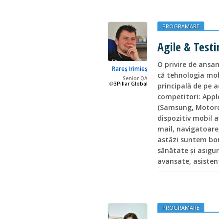
PROGRAMARE
Agile & Test
O privire de ansam
Rareș Irimieș
că tehnologia mob
Senior QA
@
3Pillar Global
principală de pe a
competitori: Apple
(Samsung, Motorol
dispozitiv mobil a
mail, navigatoare
astăzi suntem bomb
sănătate și asigur
avansate, asisten
PROGRAMARE