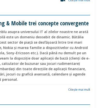
Citeşte mai mult
ing & Mobile trei concepte convergente
blu asupra universului IT al zilelor noastre ne arată
ilă este un domeniu deosebit de dinamic. Bătălia
cest sector de piață se desfășoară între trei mari
, Nokia și marea familie a dispozitivelor cu Android
a, Sony-Ericsson etc.). Dacă până nu demult pe un
veam la dispoziţie doar aplicații de bază (clienți de e-
, calculator de buzunar sau jocuri rudimentare)
ardați din toate direcțiile de aplicații financiare,
ări, jocuri cu grafică avansată, calendare și agende
t personal.
Citeşte mai mult