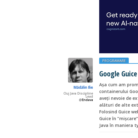
PROGRAMARE
Google Guice
Așa cum am promis
Mădălin Ilie
containerului Goo
Cluj Java Discipline
Lead
aveți nevoie de ex
@
Endava
alături de alte ex
Folosind Guice we
Guice în ”mișcare”
Java în maniera ty