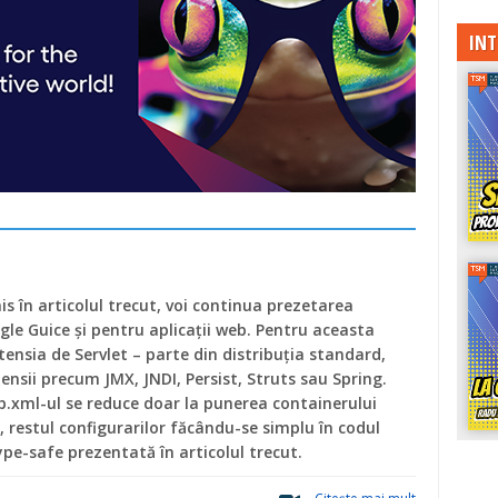
INT
 în articolul trecut, voi continua prezetarea
gle Guice și pentru aplicații web. Pentru aceasta
tensia de Servlet – parte din distribuția standard,
tensii precum JMX, JNDI, Persist, Struts sau Spring.
b.xml-ul se reduce doar la punerea containerului
, restul configurarilor făcându-se simplu în codul
pe-safe prezentată în articolul trecut.