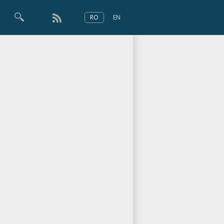
RO
EN
×
Numărul 166