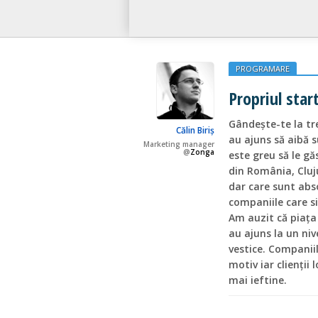
PROGRAMARE
Propriul star
Gândește-te la tre
Călin Biriș
au ajuns să aibă s
Marketing manager
@
Zonga
este greu să le gă
din România, Cluju
dar care sunt abs
companiile care s
Am auzit că piața 
au ajuns la un niv
vestice. Companii
motiv iar clienții 
mai ieftine.