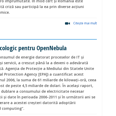
uro împrumutate. În mod cert și Romania este
ă criză sau participă la ea prin diverse acțiuni
omice.
Citeşte mai mult
 Ecologic pentru OpenNebula
consumul de energie datorat proceselor de IT și
și servicii, a crescut până la a deveni o adevărată
ă. Agenția de Protecție a Mediului din Statele Unite
al Protection Agency [EPA]) a cuantificat acest
ul 2006, la suma de 61 miliarde de kilowați-oră, ceea
t de peste 4,5 miliarde de dolari. În același raport,
 dublare a consumului de electricitate necesar
cii și date în perioada 2006-2011 și în următorii ani se
rare a acestei creșteri datorită adoptării
d computing”.