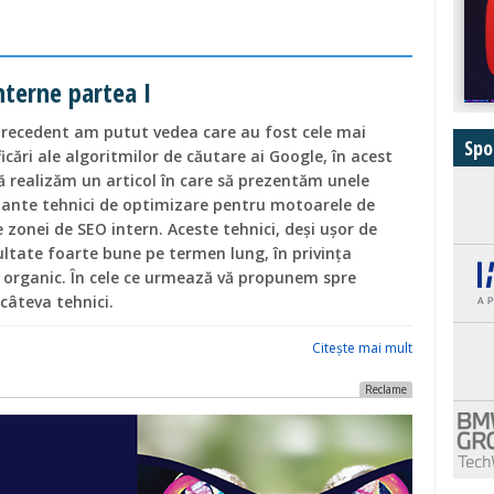
nterne partea I
recedent am putut vedea care au fost cele mai
Spo
ări ale algoritmilor de căutare ai Google, în acest
 realizăm un articol în care să prezentăm unele
tante tehnici de optimizare pentru motoarele de
e zonei de SEO intern. Aceste tehnici, deşi uşor de
ultate foarte bune pe termen lung, în privinţa
ui organic. În cele ce urmează vă propunem spre
câteva tehnici.
Citeşte mai mult
Reclame