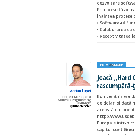
dezvoltare softwar
Prin această activ
înaintea proceselor
• Software-ul fun
• Colaborarea cu c
• Receptivitatea l
PROGRAMARE
Joacă „Hard C
rascumpără-ți
Adrian Lupei
Bun venit în era d
Project Manager și
Software Engineering
de dolari și dacă 
Manager
@
Bitdefender
această datorie di
http://www.usdebt
Europa e într-o cri
capitol sunt Greci