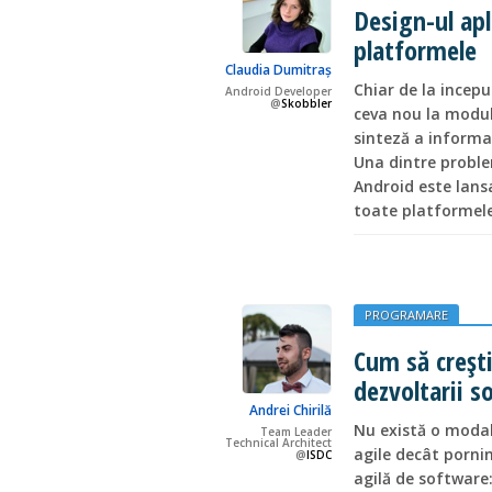
Design-ul apl
platformele
Claudia Dumitraș
Chiar de la incepu
Android Developer
@
Skobbler
ceva nou la modul
sinteză a informaţ
Una dintre proble
Android este lansa
toate platformel
PROGRAMARE
Cum să crești
dezvoltarii s
Andrei Chirilă
Nu există o modal
Team Leader
Technical Architect
agile decât pornin
@
ISDC
agilă de software