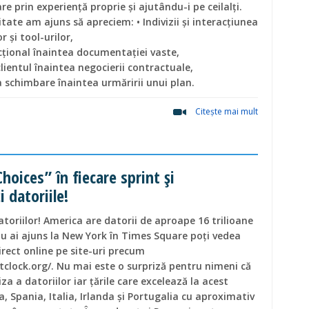
e prin experiență proprie și ajutându-i pe ceilalți.
itate am ajuns să apreciem: • Indivizii şi interacţiunea
 şi tool-urilor,
cţional înaintea documentaţiei vaste,
lientul înaintea negocierii contractuale,
a schimbare înaintea urmăririi unui plan.
Citeşte mai mult
hoices” în fiecare sprint și
 datoriile!
atoriilor! America are datorii de aproape 16 trilioane
nu ai ajuns la New York în Times Square poți vedea
rect online pe site-uri precum
clock.org/. Nu mai este o surpriză pentru nimeni că
za a datoriilor iar țările care excelează la acest
a, Spania, Italia, Irlanda și Portugalia cu aproximativ