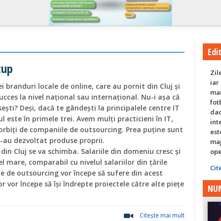
Edit
tup
Zil
iar
i branduri locale de online, care au pornit din Cluj și
mai
ucces la nivel național sau internațional. Nu-i așa că
fot
sești? Deși, dacă te gândești la principalele centre IT
dac
l este în primele trei. Avem mulți practicieni în IT,
int
orbiți de companiile de outsourcing. Prea puține sunt
est
i-au dezvoltat produse proprii.
maj
din Cluj se va schimba. Salariile din domeniu cresc și
ope
el mare, comparabil cu nivelul salariilor din țările
Cit
le de outsourcing vor începe să sufere din acest
lor vor începe să își îndrepte proiectele către alte piețe
NUM
Citeşte mai mult