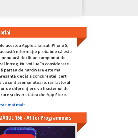
orial
ele acestea Apple a lansat iPhone 5,
 această informație probabile că este
 populară decât un campionat de
bal întreg. Nu voi lua în considerare
ă partea de hardware este mai
eresantă decât a concurenței, cert
e că sunt asemănătoare, iar factorul
or de diferențiere va fi sistemul de
rare și diversitatea din App Store.
eşte mai mult
ĂRUL 166 - AI for Programmers