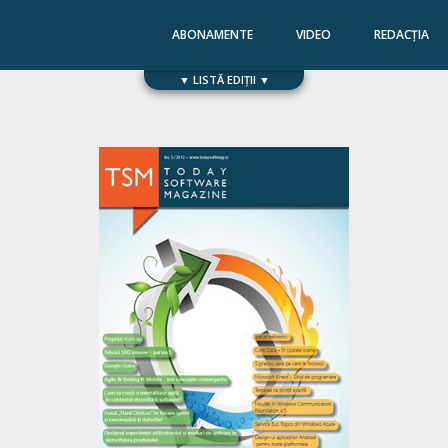
ABONAMENTE
VIDEO
REDACȚIA
▼ LISTĂ EDIȚII ▼
Numărul 168
Numărul 167