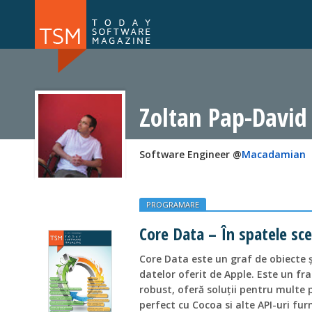
Numărul 169
Numărul 
NOU
Zoltan Pap-David
Software Engineer @
Macadamian
PROGRAMARE
Core Data – În spatele sc
Core Data este un graf de obiecte 
datelor oferit de Apple. Este un fr
robust, oferă soluții pentru multe 
perfect cu Cocoa si alte API-uri fu