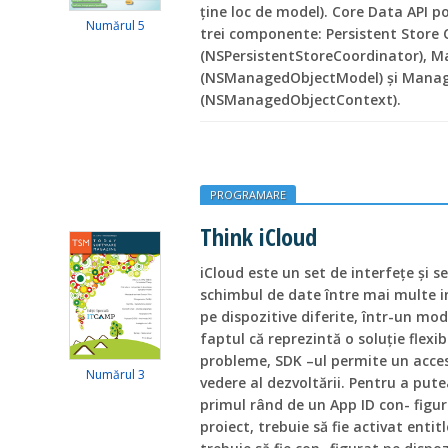
ține loc de model). Core Data API 
Numărul 5
trei componente: Persistent Store
(NSPersistentStoreCoordinator), 
(NSManagedObjectModel) și Manag
(NSManagedObjectContext).
PROGRAMARE
Think iCloud
iCloud este un set de interfeţe și se
schimbul de date între mai multe in
pe dispozitive diferite, într-un mod 
faptul că reprezintă o soluție flex
probleme, SDK –ul permite un acces
Numărul 3
vedere al dezvoltării. Pentru a pute
primul rând de un App ID con- figur
proiect, trebuie să fie activat enti