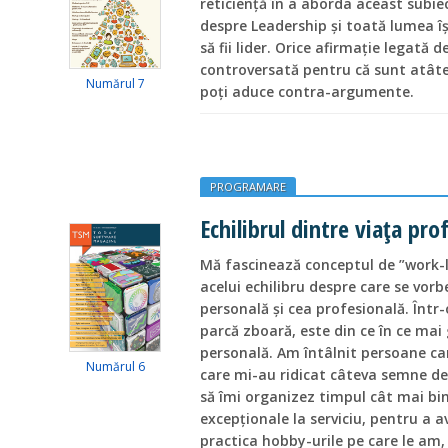
reticiență în a aborda aceast subi
despre Leadership și toată lumea î
să fii lider. Orice afirmație legată
controversată pentru că sunt atâte
Numărul 7
poți aduce contra-argumente.
PROGRAMARE
Echilibrul dintre viața pro
Mă fascinează conceptul de ”work-l
acelui echilibru despre care se vorb
personală și cea profesională. Într-
parcă zboară, este din ce în ce mai 
personală. Am întâlnit persoane car
Numărul 6
care mi-au ridicat câteva semne de
să îmi organizez timpul cât mai bi
excepționale la serviciu, pentru a a
practica hobby-urile pe care le am, 