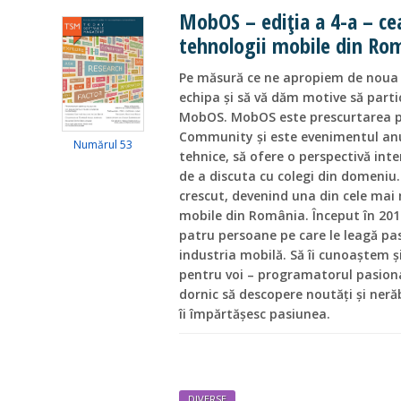
MobOS – ediţia a 4-a – ce
tehnologii mobile din Ro
Pe măsură ce ne apropiem de noua 
echipa și să vă dăm motive să partic
MobOS. MobOS este prescurtarea p
Community și este evenimentul an
Numărul 53
tehnice, să ofere o perspectivă inte
de a discuta cu colegi din domeniu
crescut, devenind una din cele mai
mobile din România. Început în 201
patru persoane pe care le leagă pa
industria mobilă. Să îi cunoaștem ș
pentru voi – programatorul pasiona
dornic să descopere noutăţi și ner
îi împărtășesc pasiunea.
DIVERSE