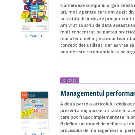
Numeroase companii organizează î
uri, motiv pentru care am auzit dive
activități de învățare prin joc sunt
Am vrut să scriu de data aceasta un 
mult concentrat pe partea practică
Numărul 13
mai ofer o definiție a unui team-bu
concept des utilizat, dar aș vrea s
anume este recomandabil a se orga
DIVERSE
Managementul performanț
A doua parte a articolului dedica
prezenta mijloacele utilizate în ac
care pot fi ușor implementate în o
fi definit un model de definire al obi
procesului de management al perfor
Numărul 12