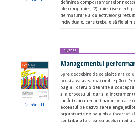
definirea comportamentelor necesare
ale companiei, (2) obiectivele echi
de măsurare a obiectivelor și rezult
individuale, care trebuie să fie alini
DIVERSE
Managementul performan
Spre deosebire de celelalte articol
acesta va avea mai multe părți. Pri
pagini, oferă o definiție a concep
și a procesului, dar și a instrumen
lui. Într-un mediu dinamic în care 
Numărul 11
accentul pe dezvoltarea angajaților,
organizație de pe glob a încercat s
contribuie la crearea acelui mediu 