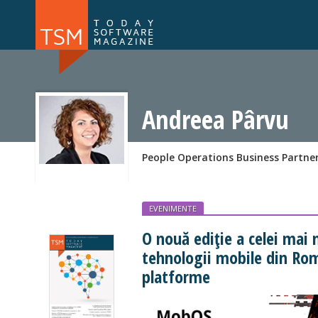
Numărul 169
Numărul 
NOU
Andreea Pârvu
People Operations Business Partne
EVENIMENTE
O nouă ediție a celei mai 
tehnologii mobile din Ro
platforme