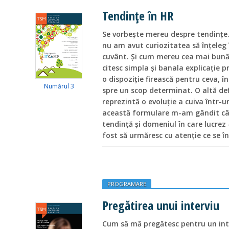
Tendințe în HR
Se vorbește mereu despre tendințe. 
nu am avut curiozitatea să înțeleg
cuvânt. Şi cum mereu cea mai bună 
citesc simpla și banala explicație
o dispoziție firească pentru ceva, î
Numărul 3
spre un scop determinat. O altă def
reprezintă o evoluție a cuiva într-
această formulare m-am gândit câte
tendință și domeniul în care lucrez
fost să urmăresc cu atenție ce se î
PROGRAMARE
Pregătirea unui interviu
Cum să mă pregătesc pentru un int