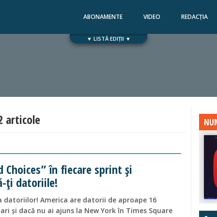
ABONAMENTE
VIDEO
REDACȚIA
▼ LISTĂ EDIȚII ▼
Numărul 168
Numărul 167
2 articole
NUM
 Choices” în fiecare sprint și
ți datoriile!
a datoriilor! America are datorii de aproape 16
lari și dacă nu ai ajuns la New York în Times Square