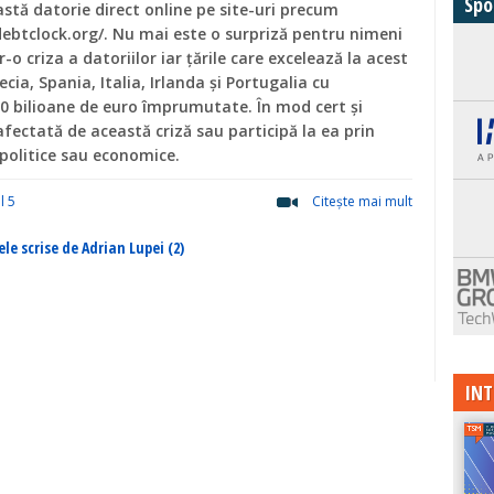
Spo
stă datorie direct online pe site-uri precum
ebtclock.org/. Nu mai este o surpriză pentru nimeni
-o criza a datoriilor iar țările care excelează la acest
ecia, Spania, Italia, Irlanda și Portugalia cu
0 bilioane de euro împrumutate. În mod cert și
fectată de această criză sau participă la ea prin
 politice sau economice.
l 5
Citeşte mai mult
ele scrise de Adrian Lupei (2)
INT