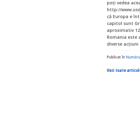
poți vedea acea
http://www.usd
că Europa e într
capitol sunt Gr
aproximativ 12
Romania este a
diverse acțiuni
Publicat în
Număru
Vezi toate articol