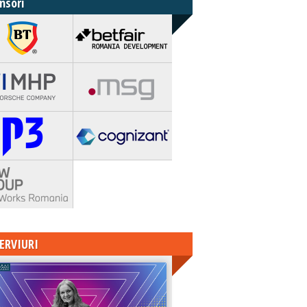
nsori
ERVIURI