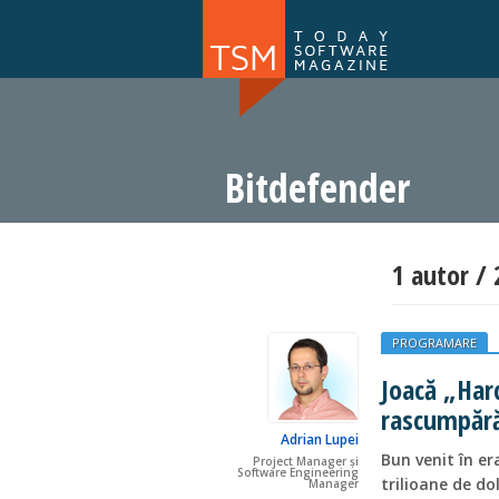
Numărul 169
NOU
Bitdefender
1 autor / 
PROGRAMARE
Joacă „Hard
rascumpără-
Adrian Lupei
Bun venit în er
Project Manager și
Software Engineering
trilioane de do
Manager