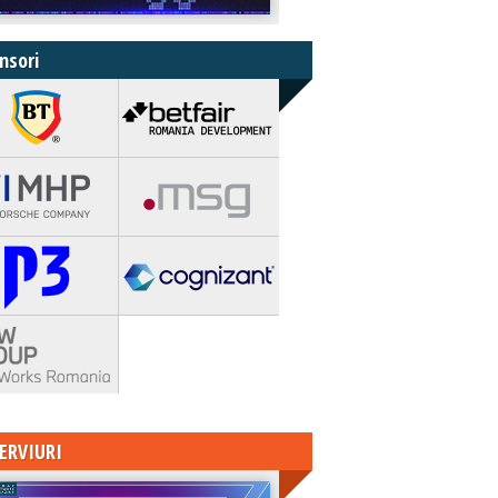
nsori
ERVIURI