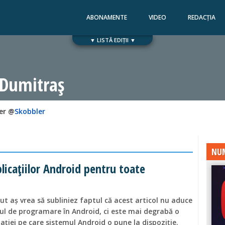
ABONAMENTE
VIDEO
REDACȚIA
▼ LISTĂ EDIȚII ▼
Numărul 168
Numărul 167
 Dumitraș
er @
Skobbler
NUM
licaţiilor Android pentru toate
put aş vrea să subliniez faptul că acest articol nu aduce
ul de programare în Android, ci este mai degrabă o
aţiei pe care sistemul Android o pune la dispoziţie.