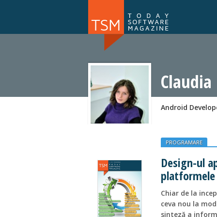
Numărul 169
NOU
Claudia
Android Develop
PROGRAMARE
Design-ul ap
platformele
Chiar de la ince
ceva nou la mod
sinteză a inform