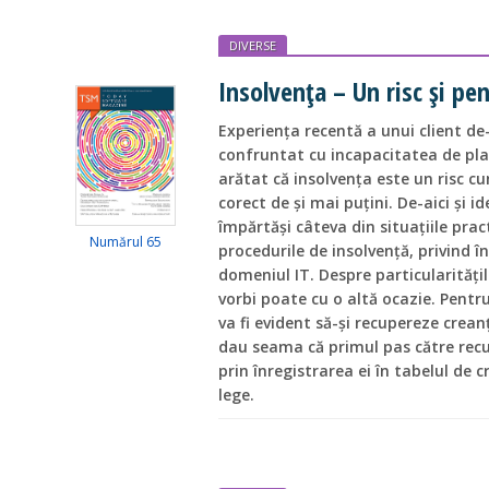
DIVERSE
Insolvența – Un risc și pe
Experiența recentă a unui client de
confruntat cu incapacitatea de pla
arătat că insolvența este un risc c
corect de și mai puțini. De-aici și i
împărtăși câteva din situațiile pra
Numărul 65
procedurile de insolvență, privind în
domeniul IT. Despre particularități
vorbi poate cu o altă ocazie. Pentr
va fi evident să-și recupereze creanț
dau seama că primul pas către recu
prin înregistrarea ei în tabelul de 
lege.