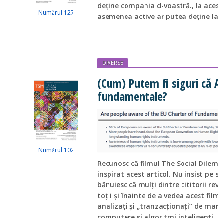
deține compania d-voastră., la ace
Numărul 127
asemenea active ar putea deține la 
DIVERSE
(Cum) Putem fi siguri că A
fundamentale?
Numărul 102
Recunosc că filmul The Social Dile
inspirat acest articol. Nu insist pe 
bănuiesc că mulți dintre cititorii re
toții și înainte de a vedea acest fi
analizați și „tranzacționați” de mar
computere și algoritmi inteligenți.