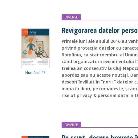
DIVERSE
Revigorarea datelor perso
Primele luni ale anului 2016 au ven
privind protecția datelor cu caracte
România, ca stat membru al Uniunii
când organizatorii evenimentului 
treilea an consecutiv la Cluj-Napo
Numărul 47
abordez sau nu aceste noutăți. Dar
deseori învăluit în "norii " datelor
inima în dinți, pe românește, și am 
rise of privacy & personal data in t
DIVERSE
Pe scurt, despre brevete î