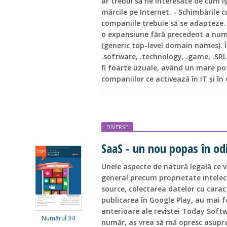
ar trebui să fie interesate de cum î
mărcile pe Internet. - Schimbările cu
companiile trebuie să se adapteze.
o expansiune fără precedent a nume
(generic top-level domain names). Î
.software, .technology, .game, .SRL,
fi foarte uzuale, având un mare pot
companiilor ce activează în IT și î
DIVERSE
SaaS - un nou popas în odi
Unele aspecte de natură legală ce v
general precum proprietate intelect
source, colectarea datelor cu caract
publicarea în Google Play, au mai 
anterioare ale revistei Today Softw
Numărul 34
număr, aș vrea să mă opresc asupr