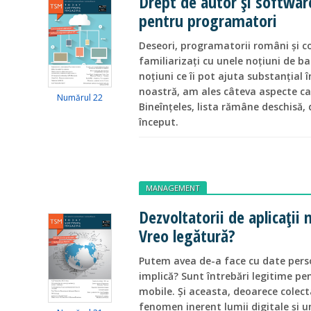
Drept de autor și softwar
pentru programatori
Deseori, programatorii români și c
familiarizați cu unele noțiuni de b
noțiuni ce îi pot ajuta substanțial î
noastră, am ales câteva aspecte car
Numărul 22
Bineînțeles, lista rămâne deschisă, 
început.
MANAGEMENT
Dezvoltatorii de aplicații 
Vreo legătură?
Putem avea de-a face cu date perso
implică? Sunt întrebări legitime pe
mobile. Și aceasta, deoarece colec
fenomen inerent lumii digitale și un