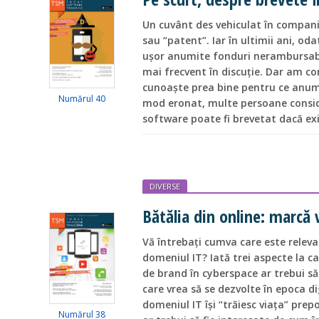
Un cuvânt des vehiculat în compani
sau “patent”. Iar în ultimii ani, od
ușor anumite fonduri nerambursabil
mai frecvent în discuție. Dar am con
cunoaște prea bine pentru ce anume
Numărul 40
mod eronat, multe persoane consid
software poate fi brevetat dacă exis
DIVERSE
Bătălia din online: marcă
Vă întrebați cumva care este relev
domeniul IT? Iată trei aspecte la ca
de brand în cyberspace ar trebui să
care vrea să se dezvolte în epoca di
domeniul IT își “trăiesc viața” pre
Numărul 38