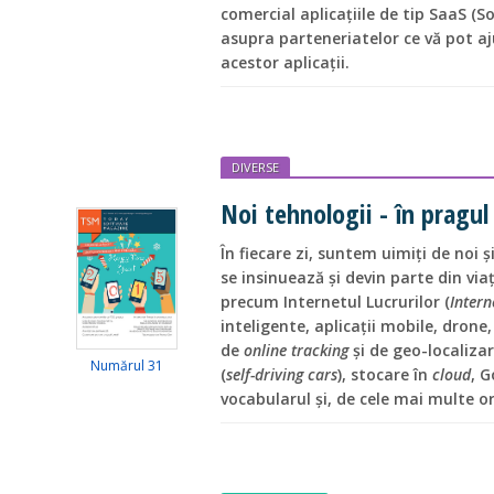
comercial aplicațiile de tip SaaS (So
asupra parteneriatelor ce vă pot aju
acestor aplicații.
DIVERSE
Noi tehnologii - în pragu
În fiecare zi, suntem uimiți de noi și
se insinuează și devin parte din viaț
precum Internetul Lucrurilor (
Intern
inteligente, aplicații mobile, drone
de
online tracking
și de geo-localiza
Numărul 31
(
self-driving cars
), stocare în
cloud
, G
vocabularul și, de cele mai multe ori