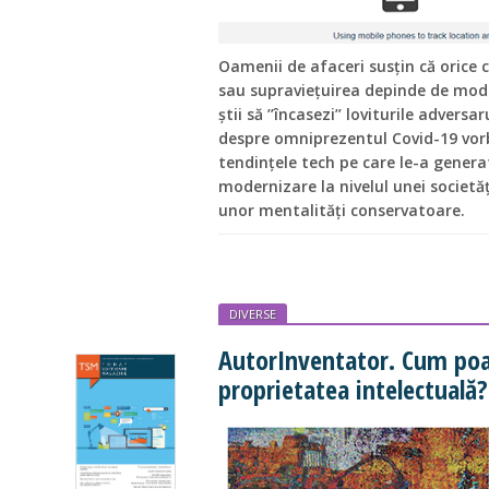
Oamenii de afaceri susțin că orice c
sau supraviețuirea depinde de modul
știi să ’’încasezi’’ loviturile adversar
despre omniprezentul Covid-19 vorbi
tendințele tech pe care le-a generat
modernizare la nivelul unei societăți
unor mentalități conservatoare.
DIVERSE
AutorInventator. Cum poa
proprietatea intelectuală?