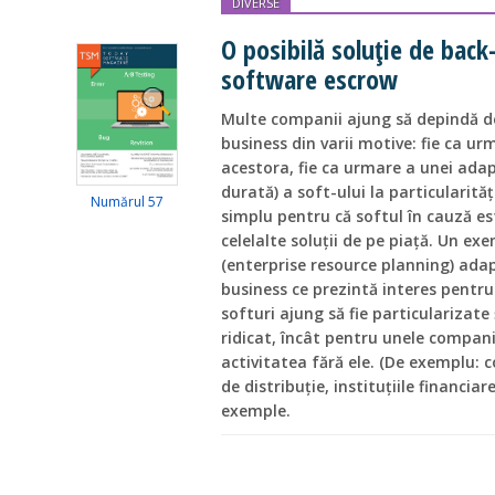
DIVERSE
O posibilă soluție de bac
software escrow
Multe companii ajung să depindă d
business din varii motive: fie ca ur
acestora, fie ca urmare a unei adap
durată) a soft-ului la particularități
Numărul 57
simplu pentru că softul în cauză e
celelalte soluții de pe piață. Un exe
(enterprise resource planning) adap
business ce prezintă interes pentr
softuri ajung să fie particularizate
ridicat, încât pentru unele compani
activitatea fără ele. (De exemplu: 
de distribuție, instituțiile financiare
exemple.