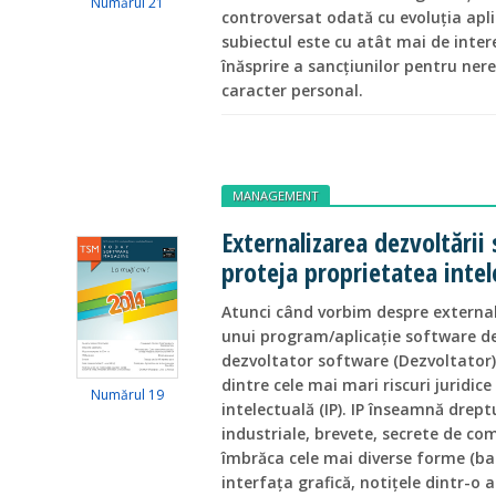
Numărul 21
controversat odată cu evoluția apl
subiectul este cu atât mai de intere
înăsprire a sancțiunilor pentru nere
caracter personal.
MANAGEMENT
Externalizarea dezvoltări
proteja proprietatea intel
Atunci când vorbim despre external
unui program/aplicație software de
dezvoltator software (Dezvoltator) 
dintre cele mai mari riscuri juridic
Numărul 19
intelectuală (IP). IP înseamnă drept
industriale, brevete, secrete de com
îmbrăca cele mai diverse forme (baz
interfața grafică, notițele dintr-o a