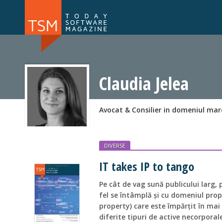
Numărul 169
Numărul 
NOU
Claudia Jelea
Avocat & Consilier in domeniul mar
DIVERSE
IT takes IP to tango
Pe cât de vag sună publicului larg, 
fel se întâmplă și cu domeniul propri
property) care este împărțit în mai
diferite tipuri de active necorporale