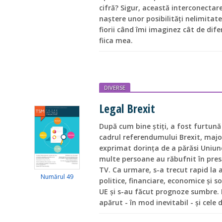
cifră? Sigur, această interconectar
naștere unor posibilități nelimitate
fiorii când îmi imaginez cât de difer
fiica mea.
DIVERSE
Legal Brexit
După cum bine știți, a fost furtună 
cadrul referendumului Brexit, majo
exprimat dorința de a părăsi Uniune
multe persoane au răbufnit în presă,
TV. Ca urmare, s-a trecut rapid la a
Numărul 49
politice, financiare, economice și so
UE și s-au făcut prognoze sumbre. P
apărut - în mod inevitabil - și cele 