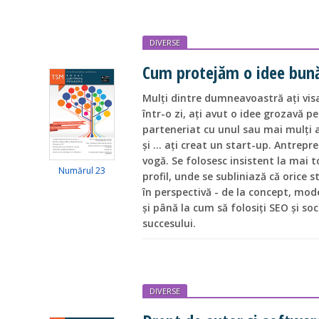
DIVERSE
Cum protejăm o idee bună
Mulți dintre dumneavoastră ați visat
într-o zi, ați avut o idee grozavă p
parteneriat cu unul sau mai mulți a
și … ați creat un start-up. Antrepr
vogă. Se folosesc insistent la mai to
Numărul 23
profil, unde se subliniază că orice s
în perspectivă - de la concept, mode
și până la cum să folosiți SEO și soc
succesului.
DIVERSE