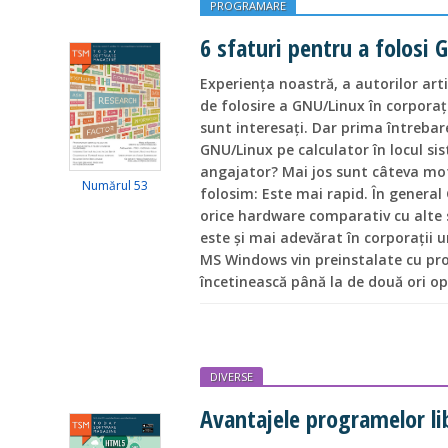
PROGRAMARE
6 sfaturi pentru a folosi 
Experiența noastră, a autorilor arti
de folosire a GNU/Linux în corporați
sunt interesați. Dar prima întrebare 
GNU/Linux pe calculator în locul si
angajator? Mai jos sunt câteva mot
Numărul 53
folosim: Este mai rapid. În genera
orice hardware comparativ cu alte s
este și mai adevărat în corporații 
MS Windows vin preinstalate cu pr
încetinească până la de două ori ope
DIVERSE
Avantajele programelor li