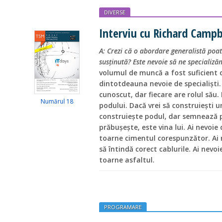
DIVERSE
Interviu cu Richard Campbe
A: Crezi că o abordare generalistă poat
susţinută? Este nevoie să ne specializ
volumul de muncă a fost suficient
dintotdeauna nevoie de specialişti
cunoscut, dar fiecare are rolul său
Numărul 18
podului. Dacă vrei să construieşti u
construieşte podul, dar semnează 
prăbuşeşte, este vina lui. Ai nevoie
toarne cimentul corespunzător. Ai 
să întindă corect cablurile. Ai nevo
toarne asfaltul.
PROGRAMARE