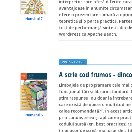
interpretor care oferă diferite carac
avantajoase în anumite circumstanţ
ofere o prezentare sumară a opţiun
Numărul 7
teoretică şi o parte practică. Parte
test de performanţă sintetic din dis
WordPress cu Apache Bench.
PROGRAMARE
A scrie cod frumos - dinco
Limbajele de programare cele mai 
funcţionalităţi şi librarii standard
ştim răspunsul nu doar la întrebare
care există de obicei o multitudine 
calea recomandată?”. În acest art
Numărul 6
prin cunoaşterea şi aplicarea prac
codului sursă (en. best practices) 
(mai uşor de scris), mai uşor de citi