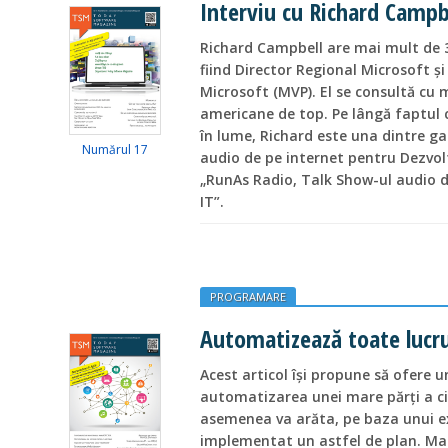
Interviu cu Richard Campbe
Richard Campbell are mai mult de 3
fiind Director Regional Microsoft şi
Microsoft (MVP). El se consultă cu 
americane de top. Pe lângă faptul c
în lume, Richard este una dintre g
Numărul 17
audio de pe internet pentru Dezvolt
„RunAs Radio, Talk Show-ul audio d
IT”.
PROGRAMARE
Automatizează toate lucru
Acest articol își propune să ofere u
automatizarea unei mare părți a cic
asemenea va arăta, pe baza unui e
implementat un astfel de plan. Mai