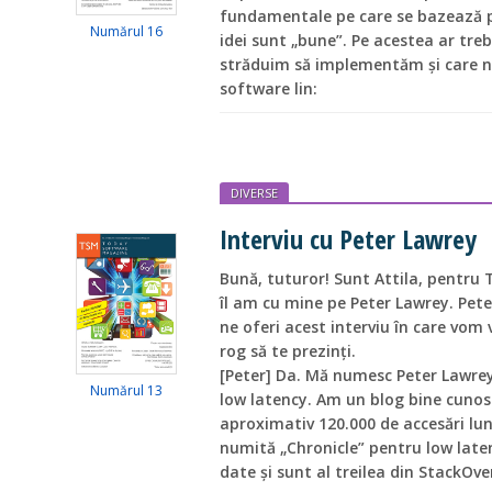
fundamentale pe care se bazează p
Numărul 16
idei sunt „bune”. Pe acestea ar tr
străduim să implementăm și care ne
software lin:
DIVERSE
Interviu cu Peter Lawrey
Bună, tuturor! Sunt Attila, pentru
îl am cu mine pe Peter Lawrey. Pete
ne oferi acest interviu în care vom
rog să te prezinți.
[Peter] Da. Mă numesc Peter Lawrey
Numărul 13
low latency. Am un blog bine cunosc
aproximativ 120.000 de accesări lu
numită „Chronicle” pentru low laten
date și sunt al treilea din StackOve