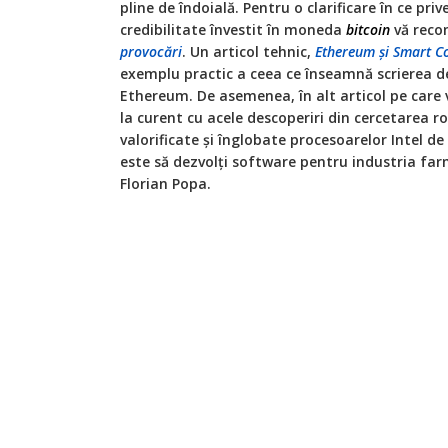
pline de îndoială. Pentru o clarificare în ce priv
credibilitate învestit în moneda
bitcoin
vă rec
provocări
. Un articol tehnic,
Ethereum și Smart C
exemplu practic a ceea ce înseamnă scrierea de
Ethereum. De asemenea, în alt articol pe care vă
la curent cu acele descoperiri din cercetarea 
valorificate și înglobate procesoarelor Intel d
este să dezvolți software pentru industria far
Florian Popa.