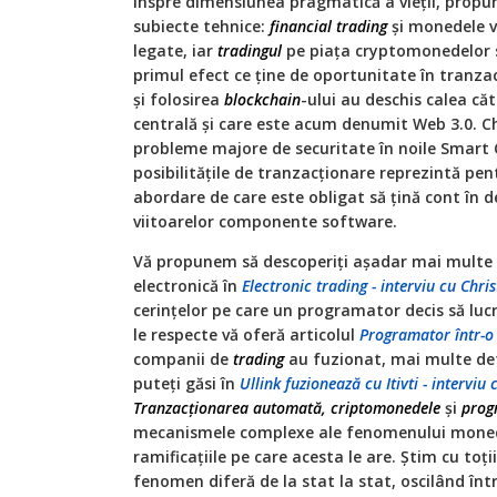
înspre dimensiunea pragmatică a vieții, prop
subiecte tehnice:
financial trading
și monedele v
legate, iar
tradingul
pe piața cryptomonedelor 
primul efect ce ține de oportunitate în tranza
și folosirea
blockchain
-ului au deschis calea că
centrală și care este acum denumit Web 3.0. Ch
probleme majore de securitate în noile Smart
posibilitățile de tranzacționare reprezintă pe
abordare de care este obligat să țină cont în d
viitoarelor componente software.
Vă propunem să descoperiți așadar mai multe
electronică în
Electronic trading - interviu cu Chri
cerințelor pe care un programator decis să luc
le respecte vă oferă articolul
Programator într-o 
companii de
trading
au fuzionat, mai multe deta
puteți găsi în
Ullink fuzionează cu Itivti - intervi
Tranzacţionarea automată, criptomonedele
şi
prog
mecanismele complexe ale fenomenului mone
ramificațiile pe care acesta le are. Știm cu toții
fenomen diferă de la stat la stat, oscilând înt