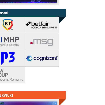
nsori
ERVIURI