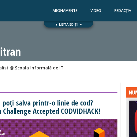
ABONAMENTE
VIDEO
REDACȚIA
▼ LISTĂ EDIȚII ▼
Numărul 168
Numărul 167
itran
list @ Școala Informală de IT
NUM
i poți salva printr-o linie de cod?
a Challenge Accepted CODVIDHACK!