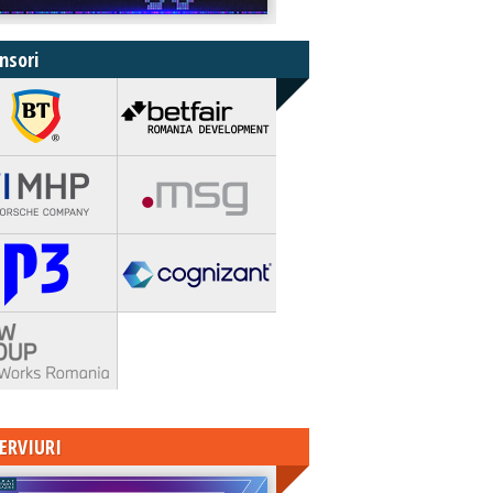
nsori
ERVIURI