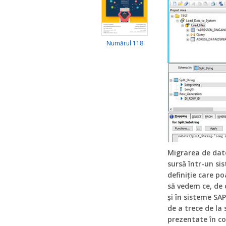
Numărul 118
Migrarea de dat
sursă într-un si
definiție care po
să vedem ce, de
și în sisteme SAP
de a trece de la 
prezentate în co