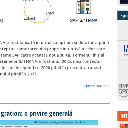
Spo
NA a fost lansată în urmă cu opt ani și de-atunci până
așteptat comutarea din proprie inițiativă a celor care
steme SAP către această nouă suită. Termenul inițial
stemelor S/4 HANA a fost anul 2025, însă contextul
ilor ani începând cu 2020 până în prezent a cauzat
nului până în 2027.
Citeşte mai mult
gration: o privire generală
INT