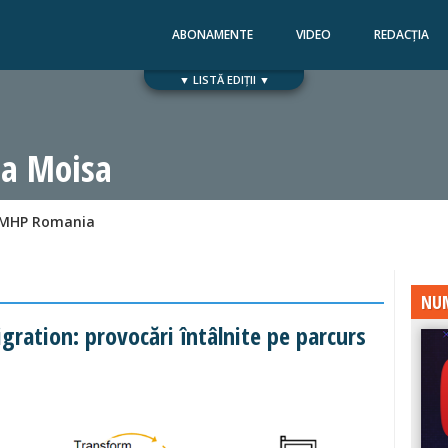
ABONAMENTE
VIDEO
REDACȚIA
▼ LISTĂ EDIȚII ▼
Numărul 168
Numărul 167
a Moisa
 MHP Romania
NUM
ration: provocări întâlnite pe parcurs