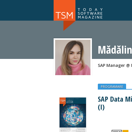
Numărul 169
NOU
Mădălin
SAP Manager @
PROGRAMARE
SAP Data Mig
(I)