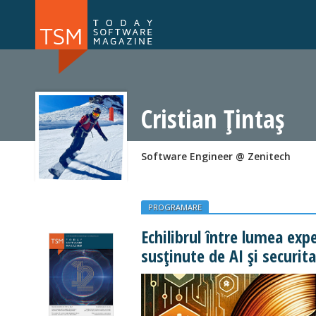
Numărul 169
Numărul 
NOU
Cristian Țintaș
Software Engineer @ Zenitech
PROGRAMARE
Echilibrul între lumea exp
susținute de AI și securit