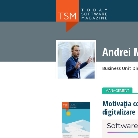
Numărul 169
NOU
Andrei 
Business Unit D
MANAGEMENT
Motivația co
digitalizare