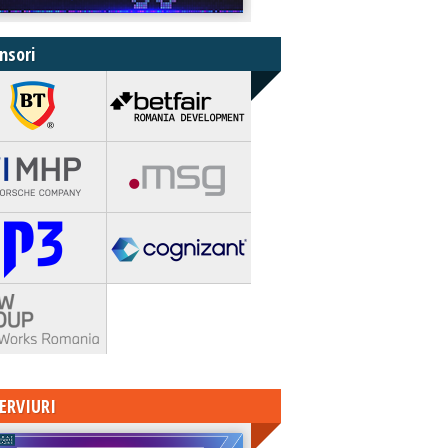
nsori
ERVIURI