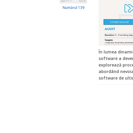
Numărul 139
În lumea dinamic
software a deven
explorează proce
abordând nevoia 
software de ulti