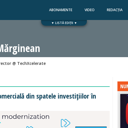
ABONAMENTE
VIDEO
REDACȚIA
▼ LISTĂ EDIȚII ▼
Numărul 168
Numărul 167
Mărginean
irector @ TechXcelerate
NUM
mercială din spatele investițiilor în