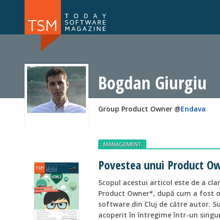
Numărul 169
Numărul 
NOU
Bogdan Giurgiu
Group Product Owner @
Endava
MANAGEMENT
Povestea unui Product O
Scopul acestui articol este de a clar
Product Owner*, după cum a fost o
software din Cluj de către autor. Su
acoperit în întregime într-un singur