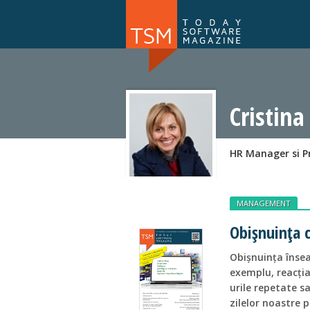
Numărul 169
NOU
Cristina
HR Manager si 
MANAGEMENT
Obișnuința c
Obișnuința însea
exemplu, reacția 
urile repetate s
zilelor noastre