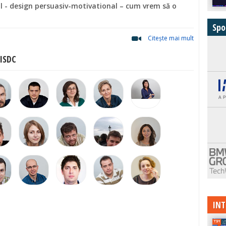
- design persuasiv-motivational – cum vrem să o
Spo
Citeşte mai mult
 ISDC
INT