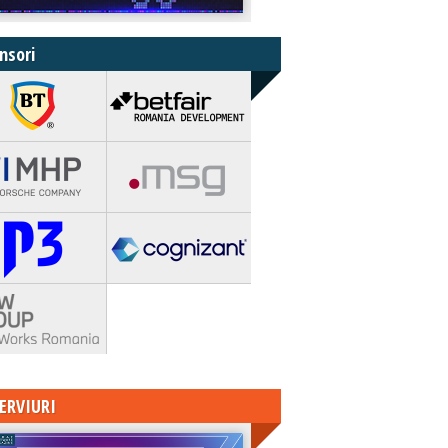
nsori
ERVIURI