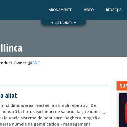
ABONAMENTE
VIDEO
REDACȚIA
▼ LISTĂ EDIȚII ▼
Numărul 168
Numărul 167
 Ilinca
Product Owner @
ISDC
NUM
a aliat
mnă diminuarea reacției la stimuli repetitivi. De
noastră la fluturașii lunari de salariu, la „ te iubesc „-
au la unele sisteme de bonusare. Bagheta magică a
 poartă numele de gamification - management