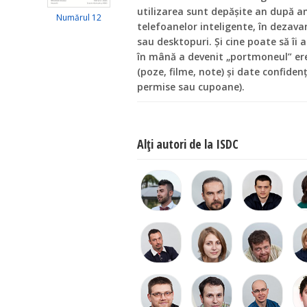
utilizarea sunt depăşite an după an
Numărul 12
telefoanelor inteligente, în dezava
sau desktopuri. Şi cine poate să îi a
în mână a devenit „portmoneul” ere
(poze, filme, note) şi date confiden
permise sau cupoane).
Alţi autori de la ISDC