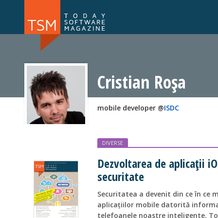
Numărul 169
Numărul 
NOU
Cristian Roșa
mobile developer @
ISDC
DIVERSE
Dezvoltarea de aplicaţii i
securitate
Securitatea a devenit din ce în ce
aplicaţiilor mobile datorită informa
telefoanele noastre inteligente. Toa