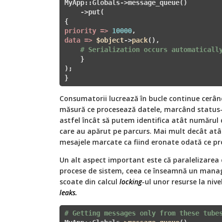
MyApp::Globals->message_queue()

    ->put(

priority =>
10000
data =>
$object
->
pack
(),

# Serialization occurs automaticall
    }

);

}
Consumatorii lucrează în bucle continue cerân
măsură ce procesează datele, marcând status-ul
astfel încât să putem identifica atât numărul de
care au apărut pe parcurs. Mai mult decât atât
mesajele marcate ca fiind eronate odată ce pr
Un alt aspect important este că paralelizarea
procese de sistem, ceea ce înseamnă un manag
scoate din calcul
locking
-ul unor resurse la nive
leaks
.
# Getting messages only from these tube