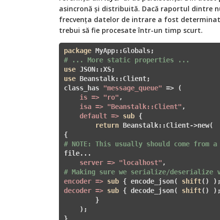
asincronă și distribuită. Dacă raportul dintre
frecvența datelor de intrare a fost determinată
trebui să fie procesate într-un timp scurt.
package
# ... More static properties ...
use
use
 Beanstalk::Client;

class_has 
"message_queue"
 => (

is =>
"ro"
,

isa =>
"Beanstalk::Client"
,

default =>
sub
 {
return
 Beanstalk::Client->new(

# NOTE: This usually should come from a
file...

server =>
"localhost"
# Making sure we serialize/deserialize 
encoder =>
sub
 {
 encode_json( 
shift
decoder =>
sub
 {
 decode_json( 
shift
() );
        }

    );

}
