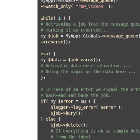
MyApp::Globals
->message_queue
->watch_only
( 
"raw_videos"
 );

while
( 
1
# Retrieving a job from the message que
# marking it as reserved...
my 
$job
 = MyApp::Globals
->message_queue
->reserve
();

eval
 {

my 
$data
 = 
$job
->args
# Automatic data deserialization ...
# Doing the magic on the data here ...
};

# In case of an error we signal the err
# back-end and budy the job.
if
( my 
$error
 = $@ ) {

$logger
->log_error
( 
$error
 );

$job
->bury
();

} 
else
 {

$job
->delete
();

# If everything is ok we simply del
# from the tube!