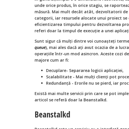
unde orice produs, în orice stagiu, se raportea
măsură. Mai mult decât atât, dezvoltatorii de 
categorii, iar resursele alocate unui proiect s
eficientizarea timpului pentru dezvoltarea prod
referi doar la timpul de execuție a unei aplicaț
Sunt sigur că mulți dintre voi cunoașteți terme
queue
), mai ales dacă ați avut ocazia de a lucra
operațiile într-un mod asincron. Aceste cozi d
majore cum ar fi:
Decuplare- Separarea logicii aplicației,
Scalabilitate - Mai mulți clienți pot proc
Redundanță - Erorile nu se pierd, iar proc
Există mai multe servicii prin care se pot imp
articol se referă doar la Beanstalkd.
Beanstalkd