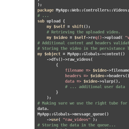
package
# ...
sub
 upload {
my
$self
 = 
shift
();

# Retrieving the uploaded video.
my
$video
 = 
$self
->re
q()
->upload( 
"
# Additional content and headers valida
# Storing the video in the persistance 
my
$object
 = MyApp::Globals->context()

    ->dfs()->raw_videos(

        {

filename =>
$video
->filename
headers =>
$video
->headers()
data =>
$video
->slurp(),

# ... additional user data
        }

# Making sure we use the right tube for
data.

MyApp::Globals->message_queue()

    ->
use
( 
"raw_videos"
# Storing the data in the queue...