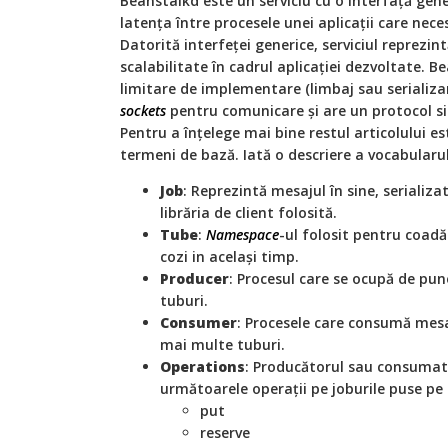
Beanstalkd este un serviciu cu o interfață gene
latența între procesele unei aplicații care nec
Datorită interfeței generice, serviciul reprezi
scalabilitate în cadrul aplicației dezvoltate. B
limitare de implementare (limbaj sau serializ
sockets
pentru comunicare și are un protocol si
Pentru a înțelege mai bine restul articolului 
termeni de bază. Iată o descriere a vocabularu
Job
: Reprezintă mesajul în sine, serializa
librăria de client folosită.
Tube
:
Namespace
-ul folosit pentru coad
cozi in același timp.
Producer
: Procesul care se ocupă de pu
tuburi.
Consumer
: Procesele care consumă mesa
mai multe tuburi.
Operations
: Producătorul sau consumat
următoarele operații pe joburile puse pe 
put
reserve