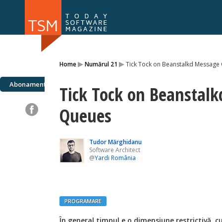
Numărul 169
Numărul 
▸
▸
Home
Numărul 21
Tick Tock on Beanstalkd Message
NOU
Abonamente
Tick Tock on Beanstal
Queues
Tudor Mărghidanu
Software Architect
@
Yardi România
PROGRAMARE
Î
n general,timpul e o dimensiune restrictivă, c