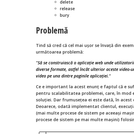
delete
release
bury
Problemă
Tind să cred că cel mai ușor se învață din exe
următoarea problemă:
"Să se construiască o aplicație web unde utilizatorii
diverse formate, astfel încât ulterior aceste video-ur
video pe una dintre paginile aplicației."
Ce e important la acest enunț e faptul că e sufi
pentru scalabilitatea problemei, care, în mod 
soluției. Dar frumusețea ei este dată, în acest
Deoarece, odată implementat clientul, execuția
(mai multe procese de sistem pe aceeași mașină
procese de sistem pe mai multe mașini) folosind