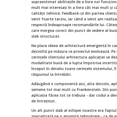
supraestimat abilitațile de a livra noi funcțion
mult mai interesați în a livra c
ât mai mult și c
calității tehnice.
Feedback
-ul din partea client
venit foarte tarziu, iar când a venit am realiz
respectă îndeaproape recomandările lui. C
â
teo
care mergea corect din punct de vedere al busi
slab structurat.
Ne place ideea de arhitectură emergentă în car
dezvoltă pe măsura ce proiectul evoluează. P
cerințele clientului arhitectura aplicației se dez
modalitate bună de a lupta împotriva incertitu
început în detaliu toate cerințele sistemului, 
răspunsul la întrebări.
Adăugând o componentă aici, alta dincolo, apl
semene tot mai mult cu Frankenstein. Din punct
aplicația făcea tot ce trebuia - dar codul a dev
de întreținut.
Un alt punct slab al echipei noastre era faptu
specializată pe o anumită tehnologie - ca de 