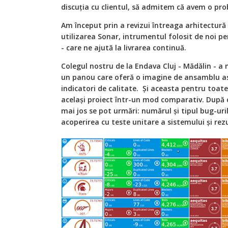
discuția cu clientul, să admitem că avem o pro
Am început prin a revizui întreaga arhitectură 
utilizarea Sonar, intrumentul folosit de noi pen
- care ne ajută la livrarea continuă.
Colegul nostru de la Endava Cluj - Mădălin - a
un panou care oferă o imagine de ansamblu a
indicatori de calitate. Și aceasta pentru toate
același proiect într-un mod comparativ. După
mai jos se pot urmări: numărul și tipul
bug
-uri
acoperirea cu teste unitare a sistemului și rez