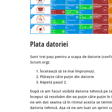
Plata datoriei
Sunt trei pași pentru a scapa de datorie (conf
Scrum.org):
Încetează
să te mai împrumuți.
Plătește câte puțin din datorie.
Repetă pasul 2.
După ce am facut vizibilă datoria tehnică pe 
început să rezolvă
m din ea puțin câte puțin în 
ne-am dat seama că în ritmul acesta se termin
datoria tehnică. Așa că ne-am luat un
sprint
ca