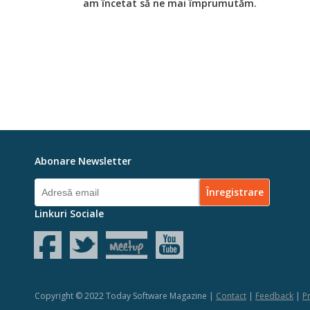
am încetat să ne mai împrumutăm.
Abonare Newsletter
Linkuri Sociale
Copyright © 2022 Today Software Magazine |
Contact
|
Feedback
|
Pr