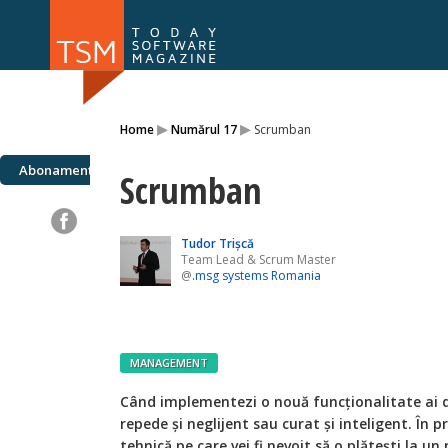
Numărul 169
Numărul 
▸
▸
Home
Numărul 17
Scrumban
NOU
Abonamente
Scrumban
Tudor Trișcă
Team Lead & Scrum Master
@
.msg systems Romania
MANAGEMENT
C
ând implementezi o nouă funcționalitate ai d
repede și neglijent sau curat și inteligent. În 
tehnică pe care vei fi nevoit să o plătești la 