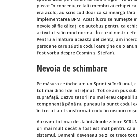
plecat în concediu,ceilal
ț
i membri ai echipei ca
era acolo, au scris cod doar ca să meargă fără
implementarea BPM. Acest lucru se numește ef
nevoie să fie călcați de autobuz pentru ca ech
activitatea în mod normal.
Î
n cazul nostru efe
Pentru a înlătura această deficiență, am încer
persoane care să știe codul care ține de o anu
fost vorba despre Cosmin și Ștefan).
Nevoia de schimbare
Pe măsura ce încheiam un Sprint și încă unul, c
tot mai dificil de întreținut. Tot ce am pus sub
suprafață. Dezvoltatorii nu mai erau capabili 
componentă până nu puneau la punct codul exis
în trecut au transformat codul în nisipuri miș
Auzeam tot mai des la întâlnirile zilnice SCRU
ori mai mult decât a fost estimat pentru că a t
sistemul. Oamenii deveneau pe zi ce trece tot 