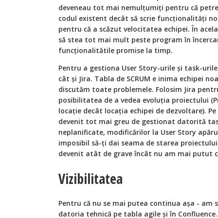
deveneau tot mai nemulțumiți pentru că petre
codul existent decât să scrie funcționalități
pentru că a scăzut velocitatea echipei. În acel
să stea tot mai mult peste program în încercar
funcționalitătile promise la timp.
Pentru a gestiona User Story-urile și task-uril
cât ș
i Jira. Tabla de SCRUM e inima echipei noa
discutăm toate problemele. Folosim Jira pentr
posibilitatea de a vedea evoluția proiectului (
locație decât locația echipei de dezvoltare). Pe
devenit tot mai greu de gestionat datorită task
neplanificate, modificărilor la User Story apăru
imposibil să-ți dai seama de starea proiectulu
devenit atât de grave încât nu am mai putut c
Vizibilitatea
Pentru că nu se mai putea continua așa - am s
datoria tehnică pe tabla
agile
și în Confluence