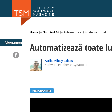
Numărul 169
Numărul 
▸
▸
Home
Numărul 16
Automatizează toate lucrurile!
NOU
Abonamente
Automatizează toate lu
Attila-Mihaly Balazs
Software Panther @ Synapp.io
PROGRAMARE