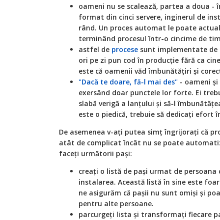
oameni nu se scalează, partea a doua - î
format din cinci servere, inginerul de ins
rând. Un proces automat le poate actuali
terminând procesul într-o cincime de ti
astfel de
procese
sunt implementate de m
ori pe zi pun cod în producție fără ca cin
este că oamenii văd îmbunătățiri și corecț
"Dacă te doare, fă-l mai des"
- oameni și 
exersând doar punctele lor forte. Ei treb
slabă verigă a lanțului și să-l îmbunătățe
este o piedică, trebuie să dedicați efort î
De asemenea v-ați putea simț îngrijorați că p
atât de complicat încât
nu se poate automati
faceți următorii pași:
creați o listă de pași urmat de persoana
instalarea. Această listă în sine este foa
ne asigurăm că pașii nu sunt omiși și poa
pentru alte persoane.
parcurgeți lista și transformați fiecare p