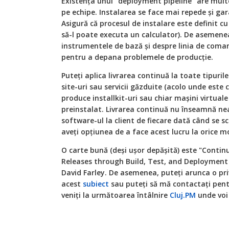
Existența unui "deployment pipeline" are multe
pe echipe. Instalarea se face mai repede și ga
Asigură că procesul de instalare este definit cu 
să-l poate executa un calculator). De asemene
instrumentele de bază și despre linia de coman
pentru a depana problemele de producție.
Puteți aplica livrarea continuă la toate tipuri
site-uri
sau servicii găzduite (acolo unde este c
produce
installkit-uri
sau chiar mașini virtual
preinstalat. Livrarea continuă nu înseamnă nea
software-ul la client de fiecare dată când se 
aveți opțiunea de a face acest lucru la orice 
O carte bună (deși ușor depășită) este "Contin
Releases through Build, Test, and Deployment
David Farley. De asemenea, puteți arunca o pri
acest
subiect
sau puteți să mă contactați pentr
veniți la următoarea întâlnire
Cluj.PM
unde voi 