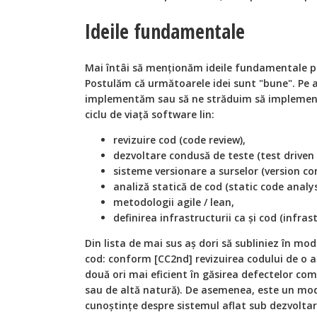
Ideile fundamentale
Mai întâi să menționăm ideile fundamentale p
Postulăm că următoarele idei sunt "bune". Pe a
implementăm sau să ne străduim să implement
ciclu de viață software lin:
revizuire cod (
code review
),
dezvoltare condusă de teste (
test drive
sisteme versionare a surselor (
version co
analiză statică de cod (
static code analys
metodologii
agile / lean,
definirea infrastructurii ca și cod (
infras
Din lista de mai sus aș dori să subliniez în mod
cod: conform [CC2nd] revizuirea codului de o a
două ori mai eficient în găsirea defectelor co
sau de altă natură). De asemenea, este un mod
cunoștințe despre sistemul aflat sub dezvoltare