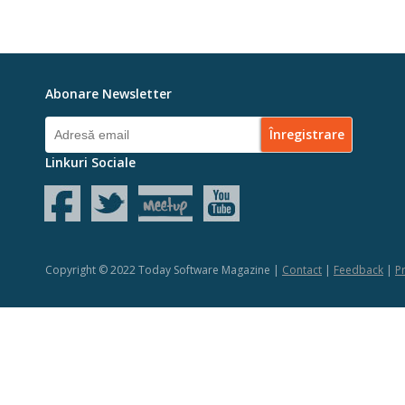
Abonare Newsletter
Linkuri Sociale
Copyright © 2022 Today Software Magazine |
Contact
|
Feedback
|
Pr