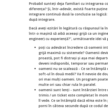
Probabil sunteți deja familiari cu integrarea co
diferența? Și, într-adevăr, există foarte puține
integrare continuă dusă la concluzia sa logic
după integrare.
Dacă aveți ezitări în legătură cu răspunsul la 
într-o mașină să aibă aceeași grijă ca un ingi
engineer) cu experiență?", următoarele idei vă po
poți cu adevărat încredere că oamenii i
grijă maximă cu sistemele? Oamenii devin 
proastă, pot fi distrași și așa mai depart
deveni indisponibi, temporar sau perman
oamenii nu se scalează - Ce se întâmplă d
soft-ul în două medii? Va fi nevoie de d
ori mai mulți oameni. Un program poate 
multe ori sau chiar rula în paralel.
oamenii sunt lenți - sunt întârzieri într
trimis / un ticket este completat în mom
îl vede. Ce se întâmplă dacă el/ea este 
porni în câteva secunde după ce codul de