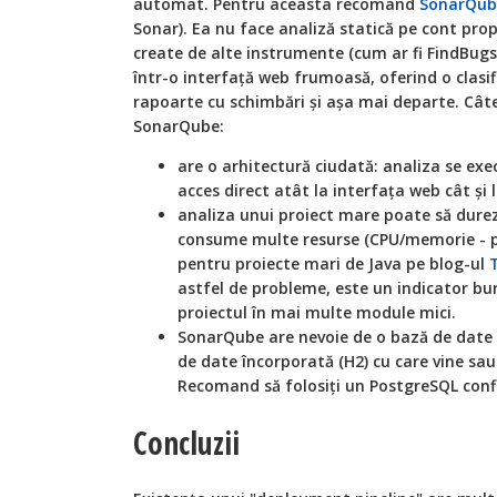
automat. Pentru aceasta recomand
SonarQub
Sonar). Ea nu face analiză statică pe cont pro
create de alte instrumente (cum ar fi FindBugs, 
într-o interfață web frumoasă, oferind o clasifi
rapoarte cu schimbări și așa mai departe. Câte
SonarQube:
are o arhitectură ciudată: analiza se exe
acces direct atât la interfața web cât și 
analiza unui proiect mare poate să durez
consume multe resurse (CPU/memorie - put
pentru proiecte mari de Java pe blog-ul
astfel de probleme, este un indicator bun
proiectul în mai multe module mici.
SonarQube are nevoie de o bază de date 
de date încorporată (H2) cu care vine sa
Recomand să folosiți un PostgreSQL conf
Concluzii