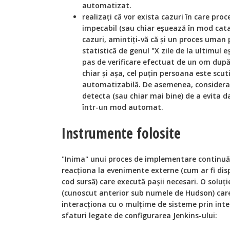
automatizat.
realizați că vor exista cazuri în care pr
impecabil (sau chiar eșuează în mod cata
cazuri, amintiți-vă că și un proces uman 
statistică de genul "X zile de la ultimul 
pas de verificare efectuat de un om după 
chiar și așa, cel puțin persoana este scut
automatizabilă. De asemenea, consideraț
detecta (sau chiar mai bine) de a evita da
într-un mod automat.
Instrumente folosite
"Inima" unui proces de implementare continuă
reacționa la evenimente externe (cum ar fi disp
cod sursă) care execută pașii necesari. O soluți
(cunoscut anterior sub numele de Hudson) care 
interacționa cu o mulțime de sisteme prin int
sfaturi legate de configurarea Jenkins-ului: