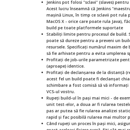
Jenkins pot folosi "sclavi" (
slaves
) pentru
Acest lucru înseamnă că Jenkins "maestru
mașină Linux, în timp ce sclavii pot rula
MacOS X - orice care poate rula Java), fă
build
pe toate platformele suportate
Stabiliți limite pentru procesul de
build
.
poate să dureze pentru a preveni un bui
resursele. Specificați numărul maxim de
să fie arhivate pentru a evita umplerea sp
Profitați de job-urile parametrizate pen
(aproape) identice.
Profitați de declanșarea de la distanță (
r
acest fel un build poate fi declanșat ch
schimbare a fost comisă să vă informați
VCS-ul vostru.
Rupeți
build-ul
în pași mai mici - de exem
unit test-elor
, a doua ar fi rularea testel
pas ar putea să fie rularea analizei stati
rapid și fac posibilă rularea mai multor p
Când rupeți un proces în pași mici, asigu
exact aceleași fișiere sursă. Fiți cât mai s