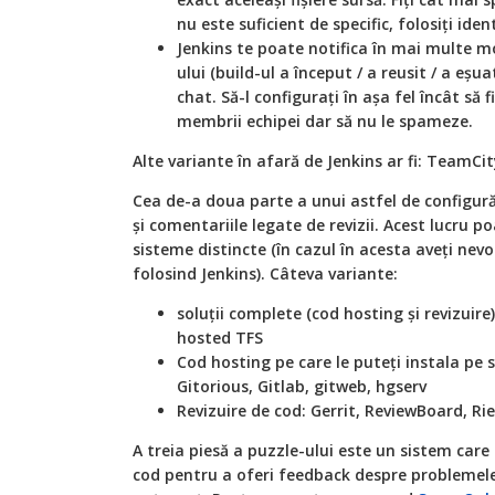
nu este suficient de specific, folosiți iden
Jenkins te poate notifica în mai multe mo
ului (build-ul a început / a reusit / a eșua
chat. Să-l configurați în așa fel încât să
membrii echipei dar să nu le spameze.
Alte variante în afară de Jenkins ar fi: TeamCit
Cea de-a doua parte a unui astfel de configurăr
și comentariile legate de revizii. Acest lucru p
sisteme distincte (în cazul în acesta aveți nevoi
folosind Jenkins). Câteva variante:
soluții complete (
cod hosting
și revizuire
hosted TFS
Cod hosting
pe care le puteți instala pe 
Gitorious, Gitlab, gitweb, hgserv
Revizuire de cod: Gerrit, ReviewBoard, Ri
A treia piesă a puzzle-ului este un sistem care
cod pentru a oferi
feedback
despre problemele