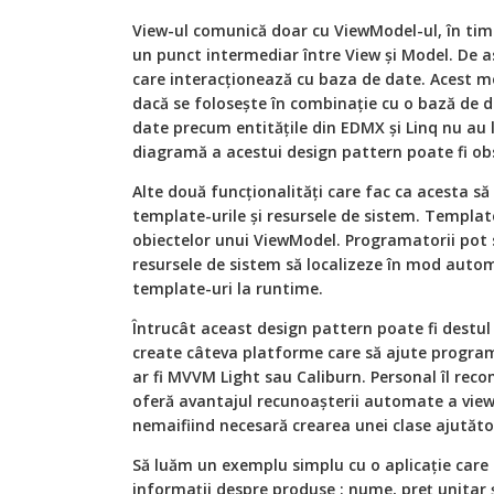
View-ul comunică doar cu ViewModel-ul, în timp
un punct intermediar între View și Model. De 
care interacționează cu baza de date. Acest mo
dacă se folosește în combinație cu o bază de d
date precum entitățile din EDMX și Linq nu au 
diagramă a acestui design pattern poate fi obse
Alte două funcționalități care fac ca acesta să
template-urile și resursele de sistem. Template
obiectelor unui ViewModel. Programatorii pot să
resursele de sistem să localizeze în mod autom
template-uri la runtime.
Întrucât aceast design pattern poate fi destu
create câteva platforme care să ajute progra
ar fi MVVM Light sau Caliburn. Personal îl re
oferă avantajul recunoașterii automate a view
nemaifiind necesară crearea unei clase ajutăto
Să luăm un exemplu simplu cu o aplicație care
informații despre produse : nume, preț unitar ș