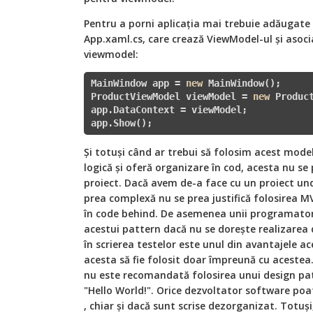
Pentru a porni aplicația mai trebuie adăugate 
App.xaml.cs, care crează ViewModel-ul și asoci
viewmodel:
MainWindow app = 
new
 MainWindow();

ProductViewModel viewModel = 
new
 Product
app.DataContext = viewModel;

app.Show();
Și totuși când ar trebui să folosim acest model
logică și oferă organizare în cod, acesta nu se
proiect. Dacă avem de-a face cu un proiect und
prea complexă nu se prea justifică folosirea MV
în code behind. De asemenea unii programato
acestui pattern dacă nu se dorește realizarea 
în scrierea testelor este unul din avantajele ac
acesta să fie folosit doar împreună cu acestea.
nu este recomandată folosirea unui design pat
"Hello World!". Orice dezvoltator software poat
, chiar și dacă sunt scrise dezorganizat. Totuș