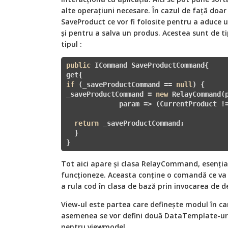
alte operațiuni necesare. În cazul de față doa
SaveProduct ce vor fi folosite pentru a aduce 
și pentru a salva un produs. Acestea sunt de t
tipul :
public
 ICommand SaveProductCommand{

if
 (_saveProductCommand == 
null
) {

_saveProductCommand = 
new
 RelayCommand(p
             param => (CurrentProduct !
return
 _saveProductCommand;

  }

}
Tot aici apare și clasa RelayCommand, esenți
funcționeze. Aceasta conține o comandă ce va 
a rula cod în clasa de bază prin invocarea de d
View-ul este partea care definește modul în car
asemenea se vor defini două DataTemplate-uri
pentru viewmodel.