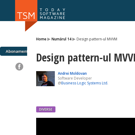
Numărul 169
Numărul 
▸
▸
Home
Numărul 14
Design pattern-ul MVVM
NOU
Abonamente
Design pattern-ul MV
Andrei Moldovan
Software Developer
@
Business Logic Systems Ltd.
DIVERSE