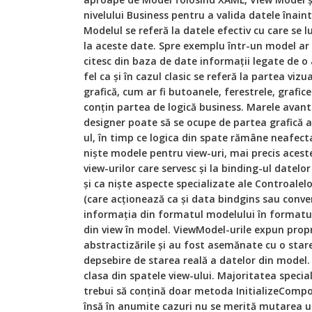
nivelului Business pentru a valida datele înaint
Modelul se referă la datele efectiv cu care se lu
la aceste date. Spre exemplu într-un model ar 
citesc din baza de date informații legate de o
fel ca și în cazul clasic se referă la partea vizu
grafică, cum ar fi butoanele, ferestrele, grafic
conțin partea de logică business. Marele avanta
designer poate să se ocupe de partea grafică a 
ul, în timp ce logica din spate rămâne neafect
niște modele pentru view-uri, mai precis aceste
view-urilor care servesc și la binding-ul datelor 
și ca niște aspecte specializate ale Controale
(care acționează ca și data bindgins sau conver
informația din formatul modelului în formatul
din view în model. ViewModel-urile expun propri
abstractizările și au fost asemănate cu o star
depsebire de starea reală a datelor din model. E
clasa din spatele view-ului. Majoritatea special
trebui să conțină doar metoda InitializeCompone
însă în anumite cazuri nu se merită mutarea 