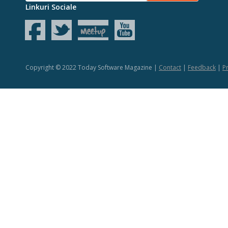
Linkuri Sociale
Copyright © 2022 Today Software Magazine |
Contact
|
Feedback
|
Pr