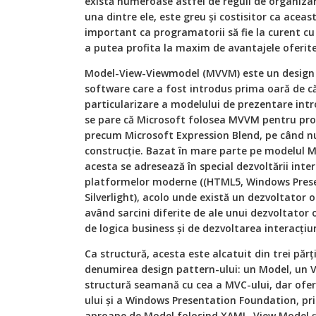
există numeroase astfel de reguli de organizar
una dintre ele, este greu și costisitor ca aceas
important ca programatorii să fie la curent cu
a putea profita la maxim de avantajele oferit
Model-View-Viewmodel (MVVM) este un design p
software care a fost introdus prima oară de c
particularizare a modelului de prezentare int
se pare că Microsoft folosea MVVM pentru proi
precum Microsoft Expression Blend, pe când nu
construcție. Bazat în mare parte pe modelul M
acesta se adresează în special dezvoltării interf
platformelor moderne ((HTML5, Windows Presen
Silverlight), acolo unde există un dezvoltator o
având sarcini diferite de ale unui dezvoltator 
de logica business și de dezvoltarea interacțiun
Ca structură, acesta este alcatuit din trei părți
denumirea design pattern-ului: un Model, un V
structură seamană cu cea a MVC-ului, dar oferă
ului și a Windows Presentation Foundation, pr
aproape de Model folosind XAML, View Model și 