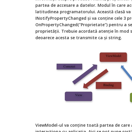
partea de accesare a datelor. Modul în care ac
latitudinea programatorului. Această clasă v
INotifyPropertyChanged și va conține cele 3 pro
OnPropertyChanged("Proprietate") pentru a se
proprietății. Trebuie acordată atenție în mod s
deoarece acesta se transmite ca și string.
ViewModel-ul va conține toată partea de care a
interacționa cu aplicația. Aici se pot pune sortăr