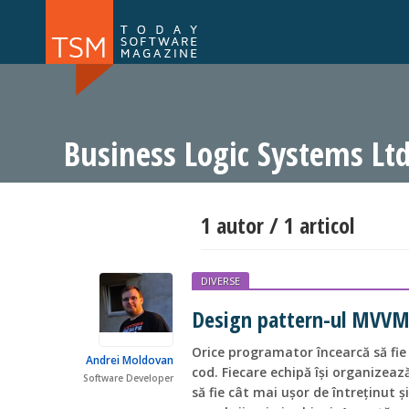
Numărul 169
Numărul 
NOU
Business Logic Systems Ltd
1 autor / 1 articol
DIVERSE
Design pattern-ul MVV
Orice programator încearcă să fie
Andrei Moldovan
cod. Fiecare echipă își organizează
Software Developer
să fie cât mai ușor de întreținut și