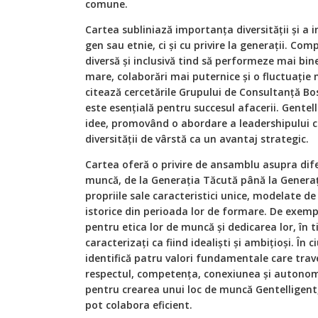
comune.
Cartea subliniază importanța diversității și a i
gen sau etnie, ci și cu privire la generații. Com
diversă și inclusivă tind să performeze mai bin
mare, colaborări mai puternice și o fluctuație 
citează cercetările Grupului de Consultanță Bo
este esențială pentru succesul afacerii. Gentel
idee, promovând o abordare a leadershipului 
diversității de vârstă ca un avantaj strategic.
Cartea oferă o privire de ansamblu asupra difer
muncă, de la Generația Tăcută până la Generați
propriile sale caracteristici unice, modelate de
istorice din perioada lor de formare. De exem
pentru etica lor de muncă și dedicarea lor, în 
caracterizați ca fiind idealiști și ambițioși. În 
identifică patru valori fundamentale care trav
respectul, competența, conexiunea și autonomi
pentru crearea unui loc de muncă Gentelligent
pot colabora eficient.