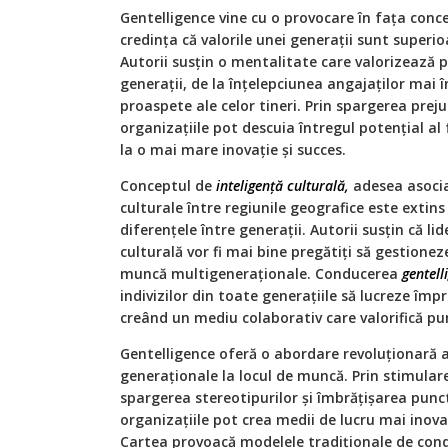
Gentelligence vine cu o provocare în fața conc
credința că valorile unei generații sunt superioa
Autorii susțin o mentalitate care valorizează p
generații, de la înțelepciunea angajaților mai î
proaspete ale celor tineri. Prin spargerea prej
organizațiile pot descuia întregul potențial a
la o mai mare inovație și succes.
Conceptul de
inteligență culturală,
adesea asocia
culturale între regiunile geografice este extins
diferențele între generații. Autorii susțin că lid
culturală vor fi mai bine pregătiți să gestionez
muncă multigeneraționale. Conducerea
gentell
indivizilor din toate generațiile să lucreze îm
creând un mediu colaborativ care valorifică punc
Gentelligence oferă o abordare revoluționară a 
generaționale la locul de muncă. Prin stimulare
spargerea stereotipurilor și îmbrățișarea puncte
organizațiile pot crea medii de lucru mai inovat
Cartea provoacă modelele tradiționale de con