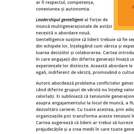
ar fi respectul, competența,
conexiunea și autonomia.
Leadershipul gentelligent
al forței de
muncă multigeneraționale de astăzi
necesită o abordare nouă.
Gentelligence susține că liderii trebuie să fie s
din echipele lor, înțelegând cum vârsta și exp
luarea deciziilor și colaborarea. Cartea introd
în care angajații din diferite generații învață un
experiențele lor distincte. Această abordare le 
egali, indiferent de vârstă, promovând o cultură
Autorii abordează problema conflictelor gener
când diferite grupuri de vârstă nu înțeleg valoril
celorlalți. Ei subliniază că tensiunile generați
asupra angajamentului la locul de muncă, a flu
dezvoltării carierei. Cu toate acestea, prin ad
organizațiile pot transforma aceste tensiuni î
Cartea sugerează că liderii ar trebui să lucrez
prejudecățile și a crea medii în care toate gene