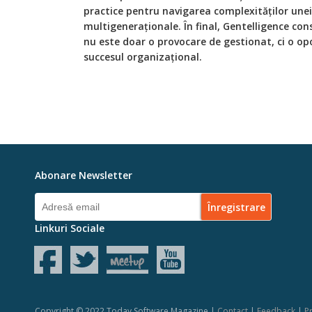
practice pentru navigarea complexităților une
multigeneraționale. În final, Gentelligence con
nu este doar o provocare de gestionat, ci o o
succesul organizațional.
Abonare Newsletter
Linkuri Sociale
Copyright © 2022 Today Software Magazine |
Contact
|
Feedback
|
Pr