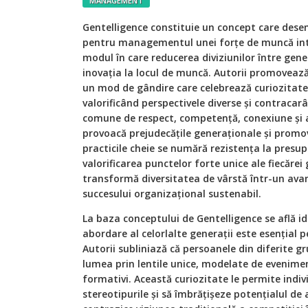
MANAGEMENT
Gentelligence constituie un concept care des
pentru managementul unei forțe de muncă int
modul în care reducerea diviziunilor între gene
inovația la locul de muncă. Autorii promoveaz
un mod de gândire care celebrează curiozitate
valorificând perspectivele diverse și contracarâ
comune de respect, competență, conexiune și 
provoacă prejudecățile generaționale și promov
practicile cheie se numără rezistența la presupu
valorificarea punctelor forte unice ale fiecărei
transformă diversitatea de vârstă într-un avan
succesului organizațional sustenabil.
La baza conceptului de Gentelligence se află i
abordare al celorlalte generații este esențial 
Autorii subliniază că persoanele din diferite g
lumea prin lentile unice, modelate de eveniment
formativi. Această curiozitate le permite indiv
stereotipurile și să îmbrățișeze potențialul de a