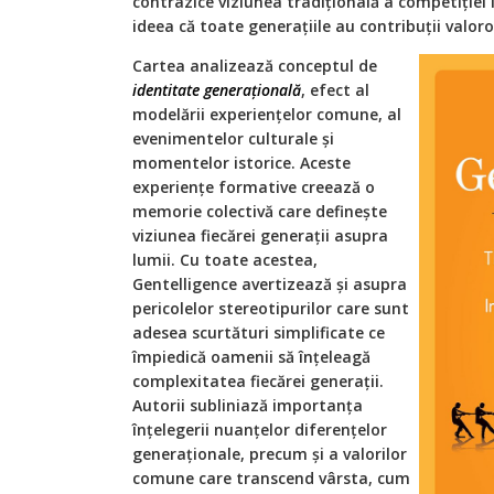
contrazice viziunea tradițională a competiției î
ideea că toate generațiile au contribuții valor
Cartea analizează conceptul de
identitate generațională
, efect al
modelării experiențelor comune, al
evenimentelor culturale și
momentelor istorice. Aceste
experiențe formative creează o
memorie colectivă care definește
viziunea fiecărei generații asupra
lumii. Cu toate acestea,
Gentelligence avertizează și asupra
pericolelor stereotipurilor care sunt
adesea scurtături simplificate ce
împiedică oamenii să înțeleagă
complexitatea fiecărei generații.
Autorii subliniază importanța
înțelegerii nuanțelor diferențelor
generaționale, precum și a valorilor
comune care transcend vârsta, cum