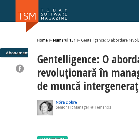
Numărul 169
Numărul 
▸
▸
Home
Numărul 151
Gentelligence: O abordare revol
NOU
Abonamente
Gentelligence: O abord
revoluționară în mana
de muncă intergeneraț
Nóra Dobre
Senior HR Manager @ Temenos