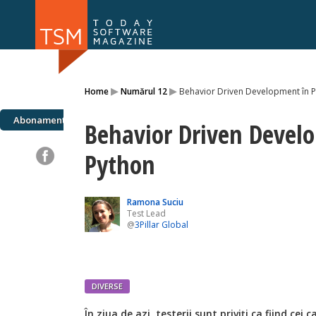
Numărul 169
Numărul 
▸
▸
Home
Numărul 12
Behavior Driven Development în 
NOU
Abonamente
Behavior Driven Devel
Python
Ramona Suciu
Test Lead
@
3Pillar Global
DIVERSE
Î
n ziua de azi, testerii sunt priviți ca fiind ce