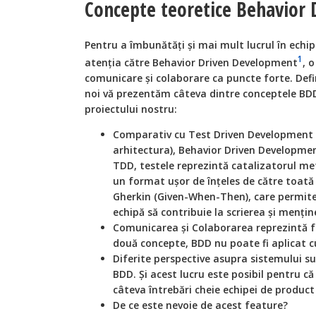
Concepte teoretice Behavior
Pentru a îmbunătăți și mai mult lucrul în ech
1
atenția către Behavior Driven Development
, 
comunicare și colaborare ca puncte forte. Defi
noi vă prezentăm câteva dintre conceptele BDD
proiectului nostru:
Comparativ cu Test Driven Development 
arhitectura), Behavior Driven Development
TDD, testele reprezintă catalizatorul met
un format ușor de înţeles de către toată
Gherkin (Given-When-Then), care permite
echipă să contribuie la scrierea și mențin
Comunicarea și Colaborarea reprezintă 
două concepte, BDD nu poate fi aplicat c
Diferite perspective asupra sistemului su
BDD. Și acest lucru este posibil pentru 
câteva întrebări cheie echipei de produ
De ce este nevoie de acest feature?