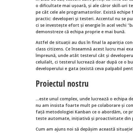
o dificultate mai ușoară, și ale căror skill-uri
pe cât cele ale programatorilor. Există echip
practic: developeri și testeri. Accentul nu se 
ci se investește efort și energie în acel vechi "b
demonstreze că echipa proprie e mai bună.
Astfel de situații au dus în final la apariția c
class citizens. Ce înseamnă acest lucru mai ex
împreună, unde atât testerul cât și developeru
celuilalt, ci testerul lucrează doar după ce o 
developerului e gata (există ceva palpabil pent
Proiectul nostru
...este unul complex, unde lucrează o echipa 
nu am insista foarte mult pe colaborare și co
față metodologiei Kanban ce o abordăm, ce 
teste automate, inițiativă și proactivitate din
Cum am ajuns noi să depășim această situaţie? 