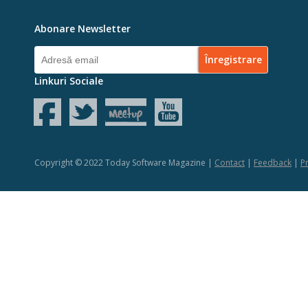
Abonare Newsletter
Linkuri Sociale
Copyright © 2022 Today Software Magazine |
Contact
|
Feedback
|
Pr