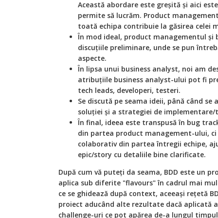
Această abordare este greșită și aici es
permite să lucrăm. Product managementul
toată echipa contribuie la găsirea celei ma
În mod ideal, product managementul și bu
discuțiile preliminare, unde se pun întrebăr
aspecte.
În lipsa unui business analyst, noi am des
atribuțiile business analyst-ului pot fi p
tech leads, developeri, testeri.
Se discută pe seama ideii, până când se 
soluției și a strategiei de implementare/
În final, ideea este transpusă în bug track
din partea product management-ului, ci c
colaborativ din partea întregii echipe, a
epic/story cu detaliile bine clarificate.
După cum vă puteți da seama, BDD este un pro
aplica sub diferite "flavours" în cadrul mai mu
ce se ghidează după context, aceeași rețetă B
proiect aducând alte rezultate dacă aplicată a
challenge-uri ce pot apărea de-a lungul timpulu