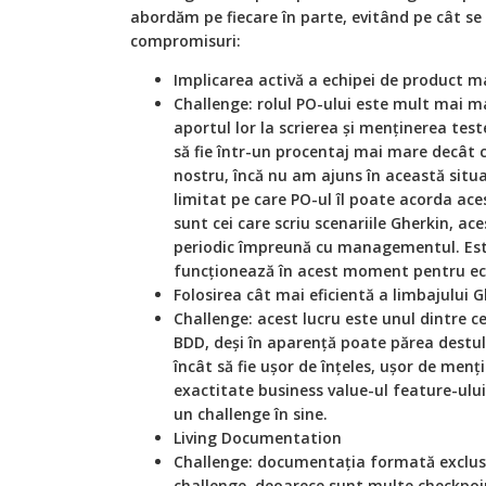
abordăm pe fiecare în parte, evitând pe cât se
compromisuri:
Implicarea activă a echipei de product
Challenge: rolul PO-ului este mult mai m
aportul lor la scrierea și menținerea test
să fie într-un procentaj mai mare decât ce
nostru, încă nu am ajuns în această situ
limitat pe care PO-ul îl poate acorda acest
sunt cei care scriu scenariile Gherkin, ac
periodic împreună cu managementul. Est
funcționează în acest moment pentru ec
Folosirea cât mai eficientă a limbajului 
Challenge: acest lucru este unul dintre 
BDD, deși în aparență poate părea destul 
încât să fie ușor de înţeles, ușor de menți
exactitate business value-ul feature-ului 
un challenge în sine.
Living Documentation
Challenge: documentația formată exclusi
challenge, deoarece sunt multe checkpoin