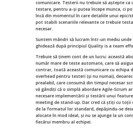
comunicare. Testerii nu trebuie să aștepte ca 
testare, pentru a-și putea începe munca, ci po
încă din momentul în care detaliile unui epic/s
pot stabili scenariile relevante ce trebuie test
necesar.
Suntem mândri să lucram într-un mediu unde f
ghidează după principiul Quality is a team effo
Trebuie să ținem cont de un lucru: această abor
număr mare de teste automate, care să asigure
contrar, toată această comunicare cu echipa 
overhead pentru testeri (și nu numai), deoarec
prealabil, care consumă din timpul necesar scrie
vă gândiți că o simplă abordare Agile-Scrum ar f
necesare implementării și testării unui feature
meeting de stand-up. Dar cred că știți cu toții
de la formatul lor standard, depășindu-se des
alocate în mod ideal, și nu se ajunge la un cons
fiecărui membru al echipei.