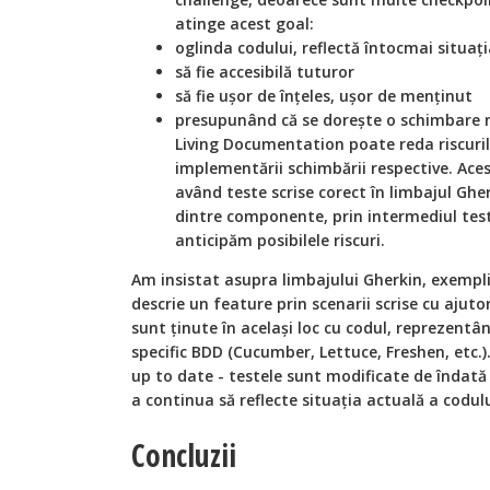
atinge acest goal:
oglinda codului, reflectă întocmai situați
să fie accesibilă tuturor
să fie ușor de înțeles, ușor de menținut
presupunând că se dorește o schimbare m
Living Documentation poate reda riscuri
implementării schimbării respective. Aces
având teste scrise corect în limbajul Gh
dintre componente, prin intermediul teste
anticipăm posibilele riscuri.
Am insistat asupra limbajului Gherkin, exemp
descrie un feature prin scenarii scrise cu ajuto
sunt ținute în același loc cu codul, reprezentâ
specific BDD (Cucumber, Lettuce, Freshen, etc.
up to date - testele sunt modificate de îndată
a continua să reflecte situația actuală a codulu
Concluzii