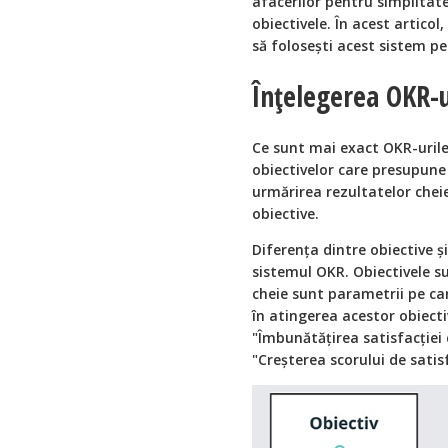
afacerilor pentru simplitatea
obiectivele. În acest artico
să folosești acest sistem pe
Înțelegerea OKR-u
Ce sunt mai exact OKR-urile
obiectivelor care presupune 
urmărirea rezultatelor cheie
obiective.
Diferența dintre obiective ș
sistemul OKR. Obiectivele su
cheie sunt parametrii pe car
în atingerea acestor obiecti
"Îmbunătățirea satisfacției c
"Creșterea scorului de satisf