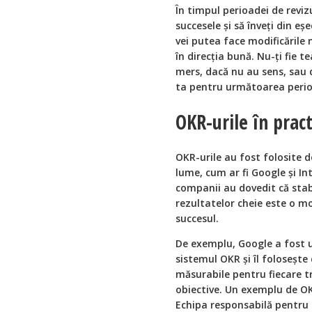
În timpul perioadei de reviz
succesele și să înveți din eș
vei putea face modificările
în direcția bună. Nu-ți fie 
mers, dacă nu au sens, sau da
ta pentru următoarea perio
OKR-urile în pract
OKR-urile au fost folosite d
lume, cum ar fi Google și In
companii au dovedit că stabi
rezultatelor cheie este o mo
succesul.
De exemplu, Google a fost 
sistemul OKR și îl folosește
măsurabile pentru fiecare t
obiective. Un exemplu de OK
Echipa responsabilă pentru 