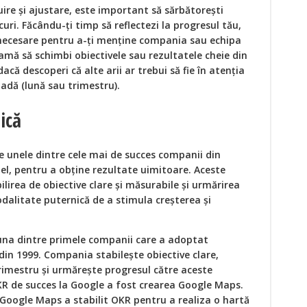
uire și ajustare, este important să sărbătorești
ecuri. Făcându-ți timp să reflectezi la progresul tău,
 necesare pentru a-ți menține compania sau echipa
teamă să schimbi obiectivele sau rezultatele cheie din
că descoperi că alte arii ar trebui să fie în atenția
adă (lună sau trimestru).
ică
e unele dintre cele mai de succes companii din
tel, pentru a obține rezultate uimitoare. Aceste
lirea de obiective clare și măsurabile și urmărirea
dalitate puternică de a stimula creșterea și
una dintre primele companii care a adoptat
 din 1999. Compania stabilește obiective clare,
rimestru și urmărește progresul către aceste
R de succes la Google a fost crearea Google Maps.
Google Maps a stabilit OKR pentru a realiza o hartă