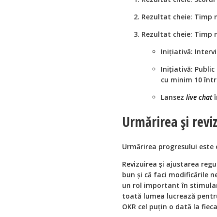
Rezultat cheie: Timp 
Rezultat cheie: Timp 
Inițiativă: Inter
Inițiativă: Publi
cu minim 10 într
Lansez
live chat
î
Urmărirea și revi
Urmărirea progresului este 
Revizuirea și ajustarea regu
bun și că faci modificările n
un rol important în stimular
toată lumea lucrează pentru
OKR cel puțin o dată la fie