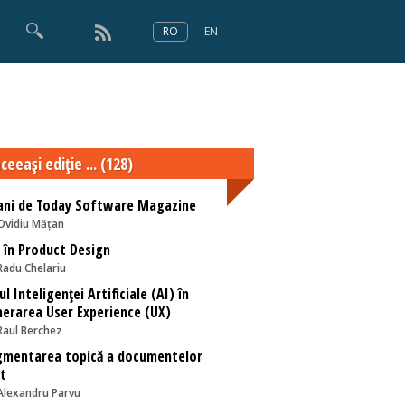
RO
EN
×
Numărul 166
ceeaşi ediţie ... (128)
ani de Today Software Magazine
Ovidiu Mățan
. în Product Design
Radu Chelariu
ul Inteligenței Artificiale (AI) în
erarea User Experience (UX)
Raul Berchez
gmentarea topică a documentelor
t
Alexandru Parvu