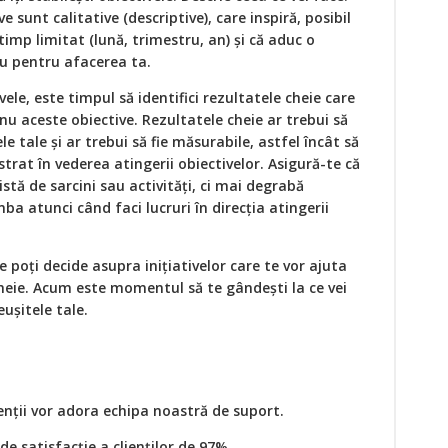
e sunt calitative (descriptive), care inspiră, posibil
timp limitat (lună, trimestru, an) și că aduc o
au pentru afacerea ta.
ivele, este timpul să identifici rezultatele cheie care
 nu aceste obiective. Rezultatele cheie ar trebui să
le tale și ar trebui să fie măsurabile, astfel încât să
strat în vederea atingerii obiectivelor. Asigură-te că
stă de sarcini sau activități, ci mai degrabă
ba atunci când faci lucruri în direcția atingerii
e poți decide asupra inițiativelor care te vor ajuta
cheie. Acum este momentul să te gândești la ce vei
ușitele tale.
enții vor adora echipa noastră de suport.
de satisfacție a clienților de 97%.