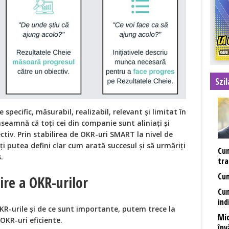
Szi
 specific, măsurabil, realizabil, relevant și limitat în
seamnă că toți cei din companie sunt aliniați și
ctiv. Prin stabilirea de OKR-uri SMART la nivel de
 putea defini clar cum arată succesul și să urmăriți
Cum
.
tra
Cum
ire a OKR-urilor
Cum
ind
KR-urile și de ce sunt importante, putem trece la
Mic
 OKR-uri eficiente.
înv