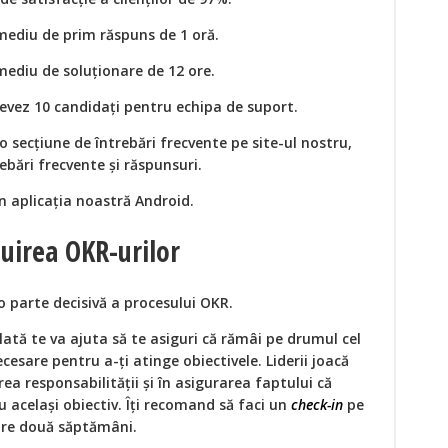
mediu de prim răspuns de 1 oră.
mediu de soluționare de 12 ore.
vievez 10 candidați pentru echipa de suport.
c o secțiune de întrebări frecvente pe site-ul nostru,
ebări frecvente și răspunsuri.
n aplicația noastră Android.
zuirea OKR-urilor
o parte decisivă a procesului OKR.
lată te va ajuta să te asiguri că rămâi pe drumul cel
ecesare pentru a-ți atinge obiectivele. Liderii joacă
ea responsabilității și în asigurarea faptului că
 același obiectiv. Îți recomand să faci un
check-in
pe
care două săptămâni.