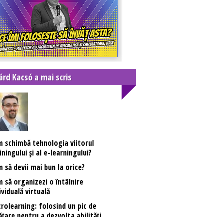
lárd Kacsó a mai scris
 schimbă tehnologia viitorul
iningului și al e-learningului?
 să devii mai bun la orice?
 să organizezi o întâlnire
ividuală virtuală
rolearning: folosind un pic de
ățare pentru a dezvolta abilități