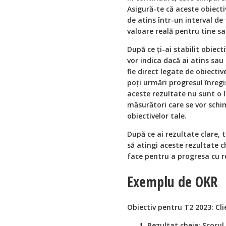
Asigură-te că aceste obiectiv
de atins într-un interval de 
valoare reală pentru tine s
După ce ți-ai stabilit obiect
vor indica dacă ai atins sau
fie direct legate de obiective
poți urmări progresul înregi
aceste rezultate nu sunt o li
măsurători care se vor schim
obiectivelor tale.
După ce ai rezultate clare, t
să atingi aceste rezultate 
face pentru a progresa cu re
Exemplu de OKR
Obiectiv pentru T2 2023: Cli
Rezultat cheie: Scorul 