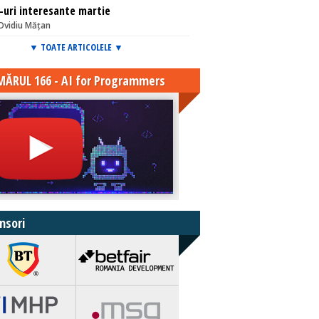
-uri interesante martie
Ovidiu Mățan
▼ TOATE ARTICOLELE ▼
ĂRUL 166 - AI for Programmers
nsori