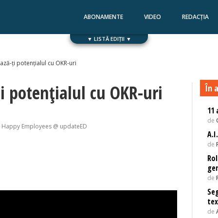
ABONAMENTE
VIDEO
REDACȚIA
▼ LISTĂ EDIȚII ▼
Numărul 168
Numărul 167
ză-ți potențialul cu OKR-uri
i potențialul cu OKR-uri
În a
11 
de
t Happy Employees @ updateED
A.I
de
Rol
gen
de
Se
tex
de