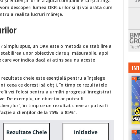
 și eficiența lor în a ajuta companiile să își atingă
l, vom descoperi lumea OKR-urilor și îți voi arăta cum
ntru a realiza lucruri mărețe.
rilor
? Simplu spus, un OKR este o metodă de stabilire a
stabilirea unor obiective clare și măsurabile, apoi
 care vor indica dacă ai atins sau nu aceste
INT
i rezultate cheie este esențială pentru a înțelege
nt ceea ce dorești să obții, în timp ce rezultatele
e îi vei folosi pentru a urmări progresul înregistrat
ve. De exemplu, un obiectiv ar putea fi
lienților", în timp ce un rezultat cheie ar putea fi
acție a clienților de la 75% la 85%".