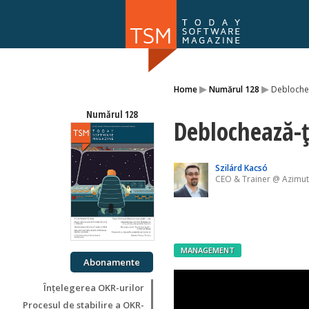
Numărul 169
▸
▸
Home
Numărul 128
Deblochea
NOU
Numărul 128
Deblochează-ț
Szilárd Kacsó
CEO & Trainer @ Azimu
MANAGEMENT
Abonamente
Înțelegerea OKR-urilor
Procesul de stabilire a OKR-