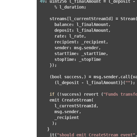
49
: uint256 l_finalAmount = l_deposit - 
      % l_duration;

    streams[l_currentStreamId] = Stream(
      balance: l_finalAmount,

      deposit: l_finalAmount,

      rate: l_rate,

      recipient: _recipient,

      sender: msg.sender,

      startTime: _startTime,

      stopTime: _stopTime

    });

    (bool success,) = msg.sender.call{va
      (l_deposit - l_finalAmount)}(
""
);

if
 (!success) revert (
"Funds transf
    emit CreateStream(

      l_currentStreamId,

      msg.sender,

      _recipient

     );

   }

    it(
"should emit CreateStream event"
,