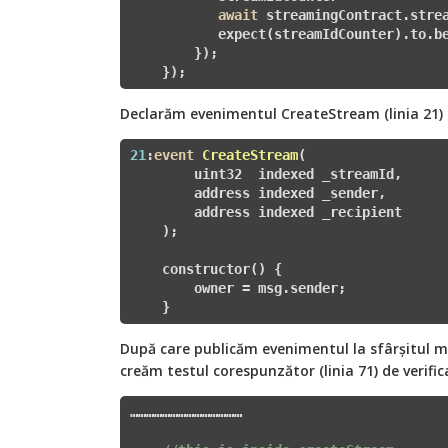
await
 streamingContract.strea
           expect(streamIdCounter).to.b
        });

    });
Declarăm evenimentul CreateStream (linia 21)
21
:
event
CreateStream
(

        uint32  indexed _streamId,

        address indexed _sender,

        address indexed _recipient

    )
;

    constructor() {

        owner = msg.sender;

    }
După care publicăm evenimentul la sfârșitul me
creăm testul corespunzător (linia 71) de verifi
……………………………………      
