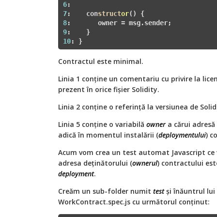
6
7
:    con
struct
or
() 
8
9
10
: }
Contractul este minimal.
Linia 1 conține un comentariu cu privire la lice
prezent în orice fișier Solidity.
Linia 2 conține o referință la versiunea de Solid
Linia 5 conține o variabilă
owner
a cărui adresă 
adică în momentul instalării (
deploymentului
) c
Acum vom crea un test automat Javascript ce v
adresa deținătorului (
ownerul
) contractului es
deployment
.
Creăm un sub-folder numit
test
și înăuntrul lui
WorkContract.spec.js cu următorul conținut: