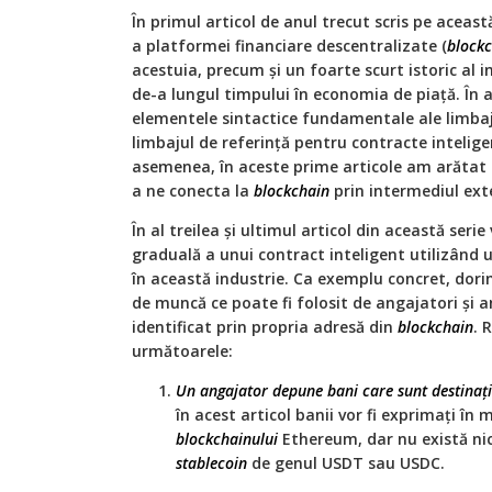
În primul articol de anul trecut scris pe acea
a platformei financiare descentralizate (
blockc
acestuia, precum și un foarte scurt istoric al 
de-a lungul timpului în economia de piață. În a
elementele sintactice fundamentale ale limbaj
limbajul de referință pentru contracte intelige
asemenea, în aceste prime articole am arătat
a ne conecta la
blockchain
prin intermediul exten
În al treilea și ultimul articol din această seri
graduală a unui contract inteligent utilizând 
în această industrie. Ca exemplu concret, do
de muncă ce poate fi folosit de angajatori și ang
identificat prin propria adresă din
blockchain
. 
următoarele:
Un angajator depune bani care sunt destinați
în acest articol banii vor fi exprimați î
blockchainului
Ethereum, dar nu există nici
stablecoin
de genul USDT sau USDC.