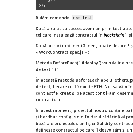
});
Rulăm comanda:
.
npm test
Dacă a rulat cu succes avem un prim test autom
cel care instalează contractul în
blockchain
îl ș
Două lucruri mai merită menționate despre Fiși
« WorkContract.spec.js » :
Metoda BeforeEach(" #deploy") va rula înainte
de test "It".
În această metodă BeforeEach apelul ethers.ge
de test, fiecare cu 10 mii de ETH. Noi salvăm î
cont astfel creat și pe acest cont l-am desem
contractului.
În acest moment, proiectul nostru conține patr
și hardhat.config.js din folderul rădăcină al pro
bază ale proiectului, un fișier Solidity contra
definește contractul pe care îl dezvoltăm și un