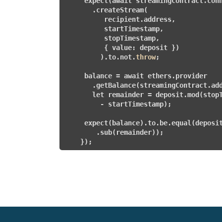
     expect(await streamingContract.conn
       .createStream(

          recipient.address,

          startTimestamp,

          stopTimestamp,

          { value: deposit })

         ).to.not.
throw
;

     balance = await ethers.provider

       .getBalance(streamingContract.add
       let remainder = deposit.mod(stopT
         - startTimestamp);

     expect(balance).to.be.equal(deposit
        .sub(remainder));

    });