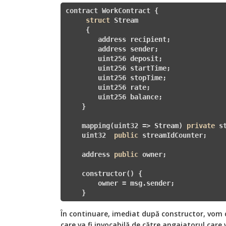
contract WorkContract {

struct
 Stream

     {

        address recipient;

        address sender;

        uint256 deposit;

        uint256 startTime;

        uint256 stopTime;

        uint256 rate;

        uint256 balance;

    }

    mapping(uint32 => Stream) 
private
 st
    uint32  
public
 streamIdCounter;

    address 
public
 owner;

    constructor() {

        owner = msg.sender;

    }
În continuare, imediat după constructor, vom
care va fi invocabilă de către angajatorul care