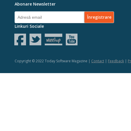
Abonare Newsletter
Linkuri Sociale
Copyright © 2022 Today Software Magazine |
Contact
|
Feedback
|
Pr