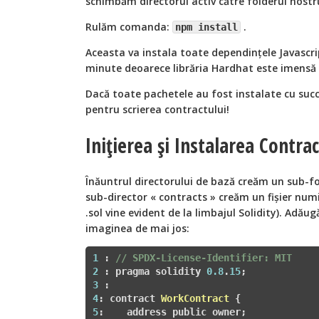
schimbăm directorul activ către folderul nostr
Rulăm comanda:
.
npm install
Aceasta va instala toate dependințele Javascri
minute deoarece librăria Hardhat este imensă și
Dacă toate pachetele au fost instalate cu succ
pentru scrierea contractului!
Inițierea și Instalarea Contrac
Înăuntrul directorului de bază creăm un sub-f
sub-director « contracts » creăm un fișier num
.sol vine evident de la limbajul Solidity). Adăug
imaginea de mai jos:
1
 : 
// SPDX-License-Identifier: MIT
2
 : pragma solidity 
0.8
.
15
3
4
: contract 
WorkContract
5