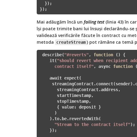
  });

Mai adăugăm încă un
failing test
(linia 43) în c
își poate trimite bani lui însuși declarându-se 
validează verificările făcute în contract cu meto
metoda
) pot rămâne ca temă pe
createStream
 describe(
"#reverts"
, 
function
()
{

    it(
"should revert when recipient add
      contract itself"
, async 
function
    await expect(

     streamingContract.connect(sender).c
       streamingContract.address,

       startTimestamp,

       stopTimestamp,

       { value: deposit }

      )

    ).to.be.revertedWith(

"Stream to the contract itself"
);

    });
