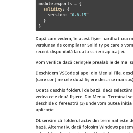
module.exports = 
{

solidity
: 
{

version
:
 “
0.8
.
15
”

}

}
După cum vedem, în acest fișier hardhat cea 
versiunea de compilator Solidity pe care o vom 
recent disponibilă la data scrierii aplicației.
Vom verifica dacă cerințele prealabile de mai s
Deschidem VSCode și apoi din Meniul File, des
(care conține cele două fișiere descrise mai sus)
Odată deschis folderul de bază, dacă selectăm
vedea cele două fișiere. Din Meniul Terminal s
deschide o fereastră (3) unde vom putea iniți
aplicație.
Observăm că folderul activ din terminal este d
bază. Alternativ, dacă folosim Windows putem