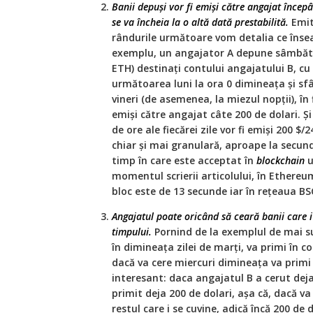
Banii depuși vor fi emiși către angajat încep
se va încheia la o altă dată prestabilită.
Emite
rândurile următoare vom detalia ce înse
exemplu, un angajator A depune sâmbătă 
ETH) destinați contului angajatului B, cu 
următoarea luni la ora 0 dimineața și s
vineri (de asemenea, la miezul nopții), în 
emiși către angajat câte 200 de dolari. Și
de ore ale fiecărei zile vor fi emiși 200 $/
chiar și mai granulară, aproape la secund
timp în care este acceptat în
blockchain
u
momentul scrierii articolului, în Ethere
bloc este de 13 secunde iar în rețeaua BS
Angajatul poate oricând să ceară banii care i 
timpului.
Pornind de la exemplul de mai su
în dimineața zilei de marți, va primi în co
dacă va cere miercuri dimineața va primi 
interesant: daca angajatul B a cerut deja 
primit deja 200 de dolari, așa că, dacă va
restul care i se cuvine, adică încă 200 de 