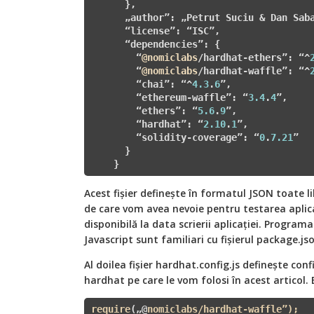
      },

      „author”: „Petrut Suciu & Dan Saba
      “license”: “ISC”,

      “dependencies”: {

        “
@nomiclabs
/hardhat-ethers”: “^
        “
@nomiclabs
/hardhat-waffle”: “^
        “chai”: “^
4.3
.
6
”,

        “ethereum-waffle”: “
3.4
.
4
”,

        “ethers”: “
5.6
.
9
”,

        “hardhat”: “
2.10
.
1
”,

        “solidity-coverage”: “
0
.
7.21
”

      }

    }
Acest fișier definește în formatul JSON toate li
de care vom avea nevoie pentru testarea aplicaț
disponibilă la data scrierii aplicației. Program
Javascript sunt familiari cu fișierul package.jso
Al doilea fișier hardhat.config.js definește con
hardhat pe care le vom folosi în acest articol.
require
(„
@
nomiclabs/hardhat-waffle”);