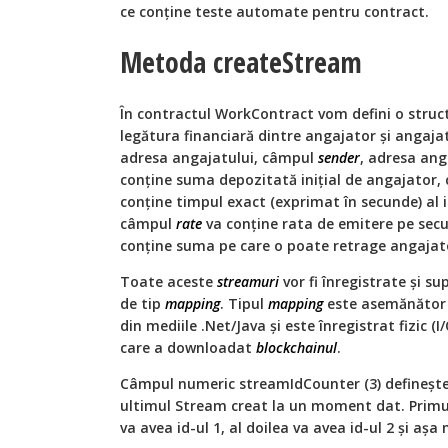
ce conține teste automate pentru contract.
Metoda createStream
În contractul WorkContract vom defini o struct
legătura financiară dintre angajator și angaja
adresa angajatului, câmpul
sender
, adresa an
conține suma depozitată inițial de angajator,
conține timpul exact (exprimat în secunde) al i
câmpul
rate
va conține rata de emitere pe secu
conține suma pe care o poate retrage angajat
Toate aceste
streamuri
vor fi înregistrate și s
de tip
mapping
. Tipul
mapping
este asemănător 
din mediile .Net/Java și este înregistrat fizic (
care a downloadat
blockchainul
.
Câmpul numeric streamIdCounter (3) definește 
ultimul Stream creat la un moment dat. Primu
va avea id-ul 1, al doilea va avea id-ul 2 și așa