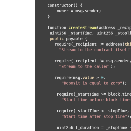
    constructor() {

        owner = msg.sender;

    }

function 
createStream
(address _recip
     uint256 _startTime, uint256 _stopT
public
 payable 
{

       require(_recipient != address(
th
"Stream to the contract itself
       require(_recipient != msg.sender,
"Stream to the caller"
);

       require(msg.
value
 > 
0
, 

"Deposit is equal to zero"
);

        require(_startTime >= block.time
"Start time before block time
        require(_startTime < _stopTime, 
"Start time after stop time"
);
        uint256 l_duration = _stopTime -