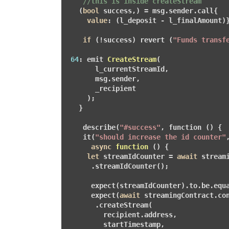
//this is inside createStream  
   (
bool
 success,) = msg.sender.call{

value
: (l_deposit - l_finalAmount)
if
 (!success) revert (
"Funds transf
64
: 
emit 
CreateStream
(

       l_currentStreamId,

       msg.sender,

       _recipient

     )
;

   }

    describe(
"#success"
, function () {

    it(
"should increase the id counter"
,
async
function
()
{

let
 streamIdCounter = 
await
 streami
      .streamIdCounter();

      expect(streamIdCounter).to.be.equ
      expect(
await
 streamingContract.con
       .createStream(

         recipient.address,

         startTimestamp,
