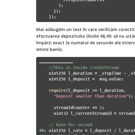
        )
;

      });

    });
Mai adăugăm un test în care verificăm corectit
efectuarea depozitului (liniile 48,49: să nu uit
împărți exact la numărul de secunde ale interva
emite banii).
……………………………………      

//this is inside createStream  
    uint256 l_duration = _stopTime - _st
    uint256 l_deposit =  msg.value;

require
(l_deposit >= l_duration, 

"Deposit smaller than duration"
);

      streamIdCounter += 
1
;

      uint32 l_currentStreamId = streamI
// Rate Per second
48