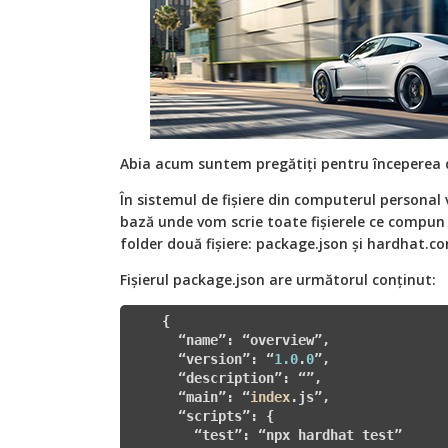
Abia acum suntem pregătiți pentru începerea de
În sistemul de fișiere din computerul personal 
bază unde vom scrie toate fișierele ce compun 
folder două fișiere: package.json și hardhat.con
Fișierul package.json are următorul conținut:
    {

      “name”: “overview”,

      “version”: “
1.0
.
0
”,

      “description”: “”,

      “main”: “
index
.js”,

      “scripts”: {

        “test”: “npx hardhat test”
