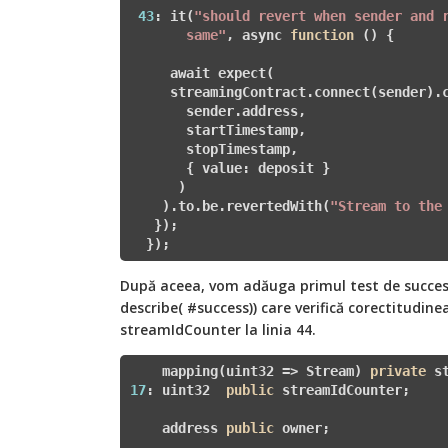
43
: it(
"should revert when sender and r
       same"
, async 
function
()
{

     await expect(

     streamingContract.connect(sender).c
       sender.address,

       startTimestamp,

       stopTimestamp,

       { value: deposit }

      )

    ).to.be.revertedWith(
"Stream to the
   });

  });
După aceea, vom adăuga primul test de succes (
describe( #success)) care verifică corectitudine
streamIdCounter la linia 44.
    mapping(uint32 => Stream) 
private
17
: uint32  
public
 streamIdCounter;

    address 
public
 owner;
