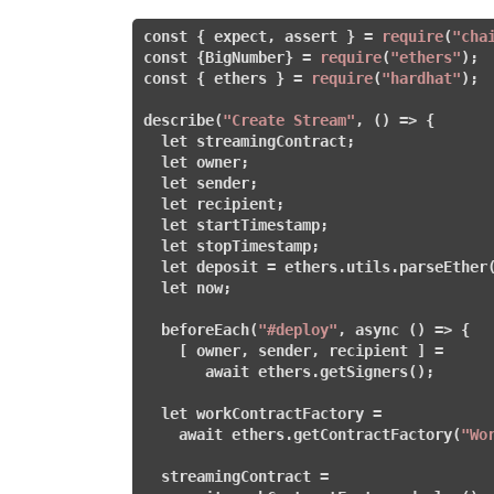
const
 { expect, assert } = 
require
(
"cha
const
 {BigNumber} = 
require
(
"ethers"
const
 { ethers } = 
require
(
"hardhat"
);

describe(
"Create Stream"
, 
()
 =>
 {

let
 streamingContract;

let
 owner;

let
 sender;

let
 recipient;

let
 startTimestamp;

let
 stopTimestamp;

let
 deposit = ethers.utils.parseEther
let
 now;

  beforeEach(
"#deploy"
, async 
()
 =>
 {

    [ owner, sender, recipient ] = 

       await ethers.getSigners();

let
 workContractFactory = 

    await ethers.getContractFactory(
"Wo
  streamingContract = 
