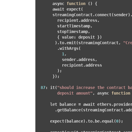
      async 
function
()
{

      await expect(

      streamingContract.connect(sender).
        recipient.address,

        startTimestamp,

        stopTimestamp,

        { value: deposit })

       ).to.emit(streamingContract, 
"Cr
        .withArgs(

1
,

          sender.address,

          recipient.address

        );

      });

87
: it(
"should increase the contract ba
        deposit amount"
, async 
function
     let balance = await ethers.provider
       .getBalance(streamingContract.add
     expect(balance).to.be.equal(
0
);
