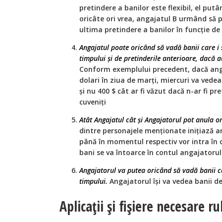
pretindere a banilor este flexibil, el putâ
oricâte ori vrea, angajatul B urmând să 
ultima pretindere a banilor în funcție de
Angajatul poate oricând să vadă banii care i 
timpului și de pretinderile anterioare, dacă a
Conform exemplului precedent, dacă anga
dolari în ziua de marți, miercuri va vedea 
și nu 400 $ cât ar fi văzut dacă n-ar fi pr
cuveniți
Atât Angajatul cât și Angajatorul pot anula o
dintre personajele menționate inițiază a
până în momentul respectiv vor intra în c
bani se va întoarce în contul angajatorul
Angajatorul va putea oricând să vadă banii ca
timpului.
Angajatorul își va vedea banii de
Aplicații și fișiere necesare r