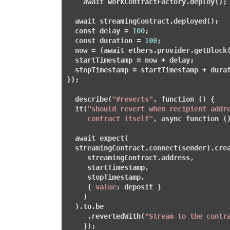
    await workContractFactory.deploy();

  await streamingContract.deployed();

const
 delay = 
100
;

const
 duration = 
100
;

  now = (await ethers.provider.getBlock(
  startTimestamp = now + delay;

  stopTimestamp = startTimestamp + durat
});

  describe(
"#reverts"
, 
function
 () {

  it(
"should revert when recipient addre
     contract itself"
, async 
function
 ()
  await expect(

  streamingContract.connect(sender).crea
     streamingContract.address,

     startTimestamp,

     stopTimestamp,

     { 
value
: deposit }

    )

  ).to.be

     .revertedWith(
"Stream to the contr
    });
