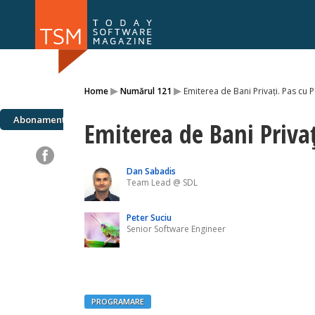
Numărul 169
Numărul 
▸
▸
Home
Numărul 121
Emiterea de Bani Privați. Pas cu P
NOU
Abonamente
Emiterea de Bani Privaț
Dan Sabadis
Team Lead @ SDL
Peter Suciu
Senior Software Engineer
PROGRAMARE