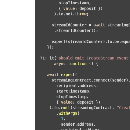
         stopTimestamp,

         { 
value
: deposit })

       ).to.not.
throw
;

      streamIdCounter = 
await
 streamingC
       .streamIdCounter();

      expect(streamIdCounter).to.be.equ
    });

71
: it(
"should emit CreateStream event
async
function
()
{

await
expect
(

      streamingContract.connect(sender)
        recipient.address,

        startTimestamp,

        stopTimestamp,

        { 
value
: deposit })
     ).to.
emit
(streamingContract, 
"Crea
        .
withArgs
(

1
,

          sender.address,

          recipient.address
