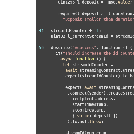
        uint256 l_deposit =  msg.
value
;

        require(l_deposit >= l_duration,
"Deposit smaller than duratio
44
:  streamIdCounter += 
1
;

     uint32 l_currentStreamId = streamId
56
:  describe(
"#success"
, function () {

       it(
"should increase the id count
async
function
()
{

let
 streamIdCounter = 

await
 streamingContract.strea
           expect(streamIdCounter).to.b
           expect( 
await
 streamingContra
            .connect(sender).createStrea
              recipient.address,

              startTimestamp,

              stopTimestamp,

              { 
value
: deposit })

            ).to.not.
throw
;

           streamIdCounter = 
