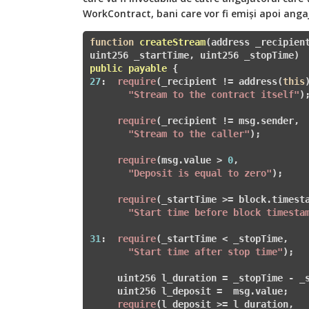
WorkContract, bani care vor fi emiși apoi angaj
function
createStream
(address _recipient
uint256 _startTime, uint256 _stopTime)
public
payable
27
:  
require
(_recipient != address(
this
)
"Stream to the contract itself"
);
require
(_recipient != msg.sender, 

"Stream to the caller"
);

require
(msg.value > 
0
, 

"Deposit is equal to zero"
);

require
(_startTime >= block.timesta
"Start time before block timesta
31
:  
require
(_startTime < _stopTime,

"Start time after stop time"
);

     uint256 l_duration = _stopTime - _s
     uint256 l_deposit =  msg.value;

require
(l_deposit >= l_duration, 
