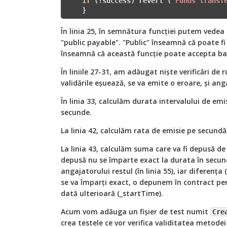
if
 (!success) revert (
"Funds transf
    }
În linia 25, în semnătura funcției putem vedea
"public payable". "Public" înseamnă că poate fi
înseamnă că această funcție poate accepta ban
În liniile 27-31, am adăugat niște verificări de
validările eșuează, se va emite o eroare, și anga
În linia 33, calculăm durata intervalului de emi
secunde.
La linia 42, calculăm rata de emisie pe secund
La linia 43, calculăm suma care va fi depusă d
depusă nu se împarte exact la durata în secund
angajatorului restul (în linia 55), iar diferența
se va împarți exact, o depunem în contract pen
dată ulterioară (_startTime).
Acum vom adăuga un fișier de test numit
Cre
crea testele ce vor verifica validitatea metode