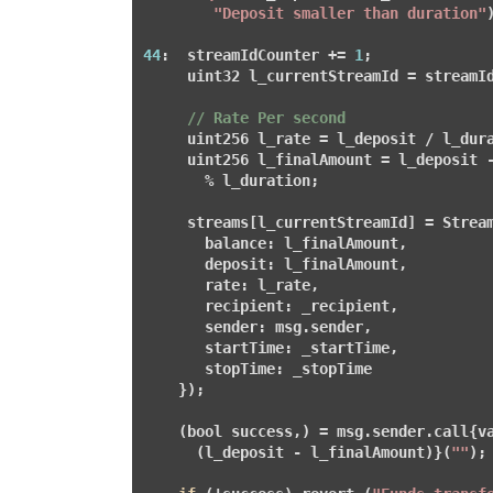
"Deposit smaller than duration"
)
44
:  streamIdCounter += 
1
;

     uint32 l_currentStreamId = streamId
// Rate Per second
     uint256 l_rate = l_deposit / l_dura
     uint256 l_finalAmount = l_deposit -
       % l_duration;

     streams[l_currentStreamId] = Stream
       balance: l_finalAmount,

       deposit: l_finalAmount,

       rate: l_rate,

       recipient: _recipient,

       sender: msg.sender,

       startTime: _startTime,

       stopTime: _stopTime

    });

    (bool success,) = msg.sender.call{va
      (l_deposit - l_finalAmount)}(
""
);
