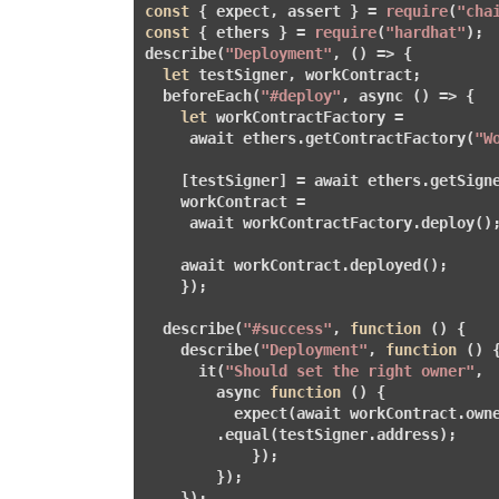
const
 { expect, assert } = 
require
(
"cha
const
 { ethers } = 
require
(
"hardhat"
);

describe(
"Deployment"
, () => {

let
 testSigner, workContract;

  beforeEach(
"#deploy"
, async () => {

let
 workContractFactory = 

     await ethers.getContractFactory(
"W
    [testSigner] = await ethers.getSigne
    workContract = 

     await workContractFactory.deploy();
    await workContract.deployed();

    });

  describe(
"#success"
, 
function
()
{

    describe(
"Deployment"
, 
function
()
{
      it(
"Should set the right owner"
, 

        async 
function
()
{

          expect(await workContract.owne
        .equal(testSigner.address);

            });

        });

    });
