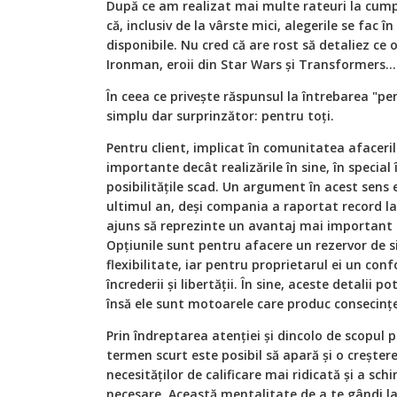
După ce am realizat mai multe rateuri la cump
că, inclusiv de la vârste mici, alegerile se fac 
disponibile. Nu cred că are rost să detaliez c
Ironman, eroii din Star Wars și Transformers…
În ceea ce privește răspunsul la întrebarea "pen
simplu dar surprinzător: pentru toți.
Pentru client, implicat în comunitatea afaceril
importante decât realizările în sine, în specia
posibilitățile scad. Un argument în acest sens e
ultimul an, deși compania a raportat record la 
ajuns să reprezinte un avantaj mai important d
Opțiunile sunt pentru afacere un rezervor de 
flexibilitate, iar pentru proprietarul ei un co
încrederii și libertății. În sine, aceste detalii 
însă ele sunt motoarele care produc consecințe
Prin îndreptarea atenției și dincolo de scopul p
termen scurt este posibil să apară și o creștere
necesităților de calificare mai ridicată și a sc
necesare. Această mentalitate de a te gândi la