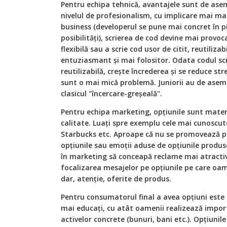
Pentru echipa tehnică, avantajele sunt de ase
nivelul de profesionalism, cu implicare mai mar
business (developerul se pune mai concret în pie
posibilități), scrierea de cod devine mai provo
flexibilă sau a scrie cod usor de citit, reutiliza
entuziasmant și mai folositor. Odata codul sc
reutilizabilă, crește încrederea și se reduce st
sunt o mai mică problemă. Juniorii au de as
clasicul "încercare-greșeală".
Pentru echipa marketing, opțiunile sunt mate
calitate. Luați spre exemplu cele mai cunoscu
Starbucks etc. Aproape că nu se promovează pro
opțiunile sau emoții aduse de opțiunile produsel
în marketing să conceapă reclame mai atractive
focalizarea mesajelor pe opțiunile pe care oam
dar, atenție, oferite de produs.
Pentru consumatorul final a avea opțiuni este o
mai educați, cu atât oamenii realizează impor
activelor concrete (bunuri, bani etc.). Opțiunil