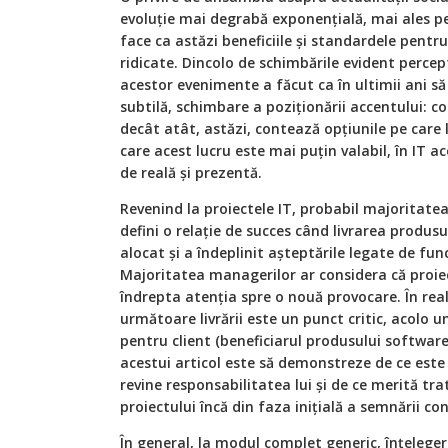
evoluție mai degrabă exponențială, mai ales pe
face ca astăzi beneficiile și standardele pentr
ridicate. Dincolo de schimbările evident perce
acestor evenimente a făcut ca în ultimii ani să
subtilă, schimbare a poziționării accentului: c
decât atât, astăzi, contează opțiunile pe care 
care acest lucru este mai puțin valabil, în IT a
de reală și prezentă.
Revenind la proiectele IT, probabil majoritatea, c
defini o relație de succes când livrarea produsu
alocat și a îndeplinit așteptările legate de func
Majoritatea managerilor ar considera că proiec
îndrepta atenția spre o nouă provocare. În rea
următoare livrării este un punct critic, acolo 
pentru client (beneficiarul produsului software
acestui articol este să demonstreze de ce est
revine responsabilitatea lui și de ce merită tra
proiectului încă din faza inițială a semnării co
În general, la modul complet generic, înțeleger