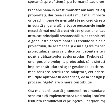
speranță spre eficiență, performanță sau diver
Probabil până în acest moment am lămurit aspec
proprietăți, dar ceea ce este mult mai importa
orice schimbare de mentalitate nu cred că este
imediată și generală la toate persoanele impl
necesită mai multă creativitate și pasiune (sau
Întrucât principalii responsabili sunt tehnicien
a gândi este determinantă. Ei trebuie să aibă 
proiectului, de asemenea și o înțelegere măcar
proiectului, și să-și valorifice competențele t
poziția utilizatorilor acelui produs. Trebuie 
unor posibile evoluții a proiectului, să le sinte
implementări clare și ușor gestionabile (citire, u
monitorizare, reutilizare, adaptare, extindere,
multiple ajutoare în acest sens, de la "design 
procese. "Agile" are o mare contribuție.
Cea mai bună, scurtă și concretă recomandare 
sens este că implementarea unei soluții softwa
usurința comunicarii ei pe înțelesul părților i