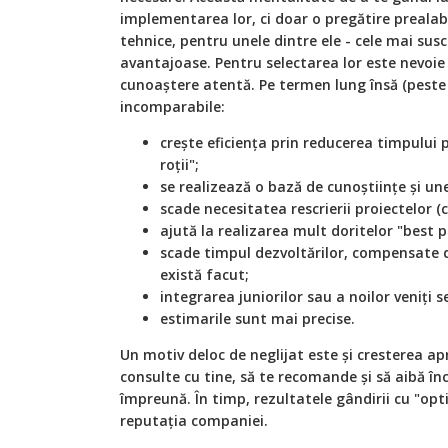
implementarea lor, ci doar o pregătire prealabi
tehnice, pentru unele dintre ele - cele mai susc
avantajoase. Pentru selectarea lor este nevoie 
cunoaștere atentă. Pe termen lung însă (peste 
incomparabile:
crește eficiența prin reducerea timpului
roții";
se realizează o bază de cunoștiințe și unel
scade necesitatea rescrierii proiectelor (c
ajută la realizarea mult doritelor "best p
scade timpul dezvoltărilor, compensate d
există facut;
integrarea juniorilor sau a noilor veniți 
estimarile sunt mai precise.
Un motiv deloc de neglijat este și cresterea apre
consulte cu tine, să te recomande și să aibă înc
împreună. În timp, rezultatele gândirii cu "opt
reputația companiei.