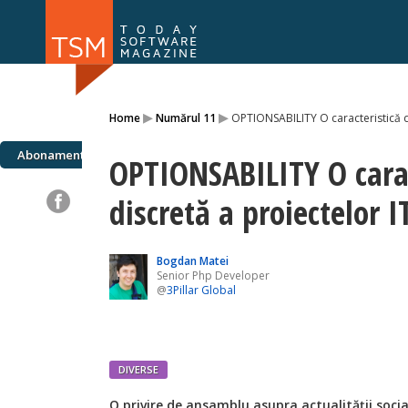
Numărul 169
Numărul 
▸
▸
Home
Numărul 11
OPTIONSABILITY O caracteristică di
NOU
Abonamente
OPTIONSABILITY O carac
discretă a proiectelor I
Bogdan Matei
Senior Php Developer
@
3Pillar Global
DIVERSE
O
privire de ansamblu asupra actualității socia