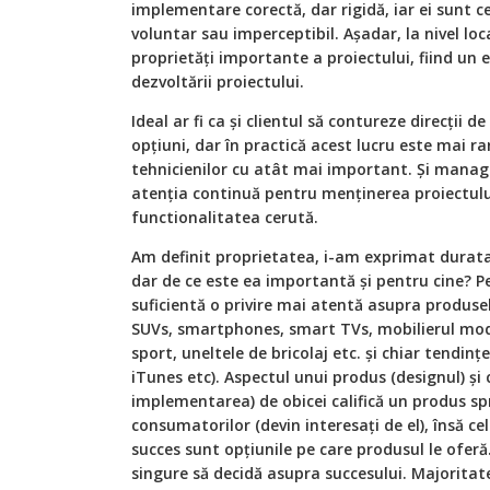
implementare corectă, dar rigidă, iar ei sunt ce
voluntar sau imperceptibil. Așadar, la nivel loc
proprietăți importante a proiectului, fiind un
dezvoltării proiectului.
Ideal ar fi ca și clientul să contureze direcții d
opțiuni, dar în practică acest lucru este mai ra
tehnicienilor cu atât mai important. Și manage
atenția continuă pentru menținerea proiectului
functionalitatea cerută.
Am definit proprietatea, i-am exprimat durata 
dar de ce este ea importantă și pentru cine? P
suficientă o privire mai atentă asupra produsel
SUVs, smartphones, smart TVs, mobilierul mode
sport, uneltele de bricolaj etc. și chiar tendin
iTunes etc). Aspectul unui produs (designul) și
implementarea) de obicei califică un produs spr
consumatorilor (devin interesați de el), însă ce
succes sunt opțiunile pe care produsul le oferă
singure să decidă asupra succesului. Majorita