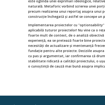
este oglinda unei exprimari ideologice, relative
naturală. Metaforic vorbind scrierea unei porți
precum realizarea unui reportaj asupra unui pei
construcție închegată și astfel se concepe un p
Implementarea proiectelor cu "optionsability" 
aplicabilă tuturor proiectelor! Nu vine ca o reț
foarte mult de context, de o analiză obiectivă a
experiență, ea se pretează foarte bine proiect
necesități de actualizare și mentenanță frecve
fundație pentru alte proiecte. Deciziile asupra
cu pas și argumentat, iar confirmarea că drum
stabilitate ridicată a calității proiectului, o u
o cunoștință de cauză mai bună asupra implicaț