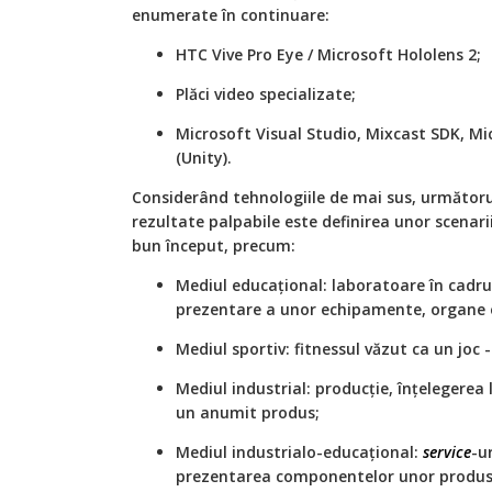
enumerate în continuare:
HTC Vive Pro Eye / Microsoft Hololens 2;
Plăci video specializate;
Microsoft Visual Studio, Mixcast SDK, Mi
(Unity).
Considerând tehnologiile de mai sus, următor
rezultate palpabile este definirea unor scenarii
bun început, precum:
Mediul educațional: laboratoare în cadrul
prezentare a unor echipamente, organe 
Mediul sportiv: fitnessul văzut ca un joc 
Mediul industrial: producție, înțelegerea
un anumit produs;
Mediul industrialo-educațional:
service
-u
prezentarea componentelor unor produse 