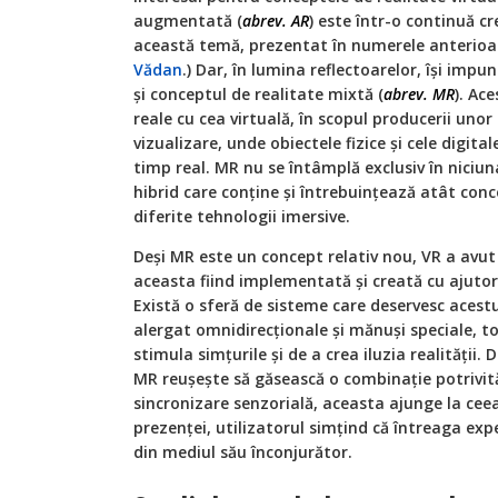
augmentată (
abrev. AR
) este într-o continuă cr
această temă, prezentat în numerele anterioar
Vădan
.) Dar, în lumina reflectoarelor, își imp
și conceptul de realitate mixtă (
abrev. MR
). Ac
reale cu cea virtuală, în scopul producerii unor 
vizualizare, unde obiectele fizice și cele digita
timp real. MR nu se întâmplă exclusiv în niciuna
hibrid care conține și întrebuințează atât conc
diferite tehnologii imersive.
Deși MR este un concept relativ nou, VR a avu
aceasta fiind implementată și creată cu ajuto
Există o sferă de sisteme care deservesc acestui
alergat omnidirecționale și mănuși speciale, 
stimula simțurile și de a crea iluzia realități
MR reușește să găsească o combinație potrivi
sincronizare senzorială, aceasta ajunge la ce
prezenței, utilizatorul simțind că întreaga exp
din mediul său înconjurător.