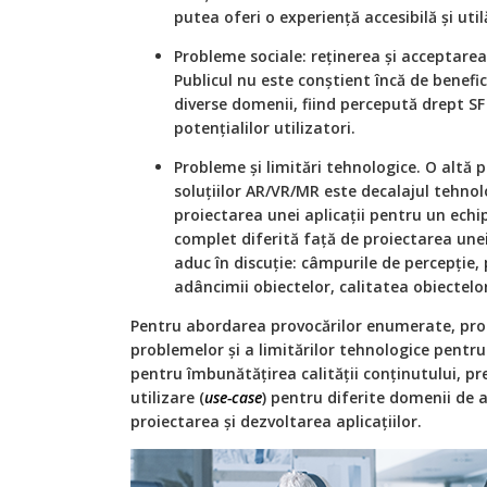
putea oferi o experiență accesibilă și util
Probleme sociale: reținerea și acceptarea 
Publicul nu este conștient încă de benefic
diverse domenii, fiind percepută drept SF
potențialilor utilizatori.
Probleme și limitări tehnologice. O alt
soluțiilor AR/VR/MR este decalajul tehnolo
proiectarea unei aplicații pentru un ec
complet diferită față de proiectarea unei
aduc în discuție: câmpurile de percepție, 
adâncimii obiectelor, calitatea obiectelo
Pentru abordarea provocărilor enumerate, pro
problemelor și a limitărilor tehnologice pentru
pentru îmbunătățirea calității conținutului, pr
utilizare (
use-case
) pentru diferite domenii de 
proiectarea și dezvoltarea aplicațiilor.