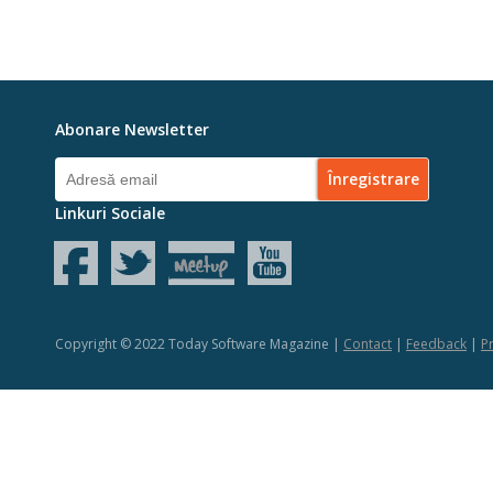
Abonare Newsletter
Linkuri Sociale
Copyright © 2022 Today Software Magazine |
Contact
|
Feedback
|
Pr