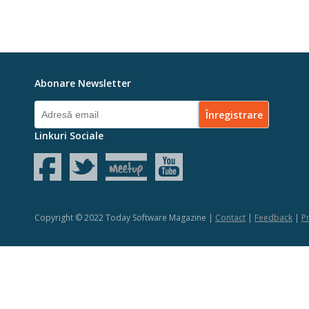
Abonare Newsletter
Linkuri Sociale
Copyright © 2022 Today Software Magazine |
Contact
|
Feedback
|
Pr