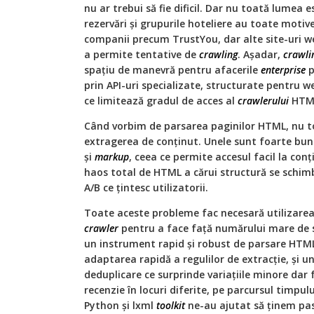
nu ar trebui să fie dificil. Dar nu toată lumea e
rezervări și grupurile hoteliere au toate motive
companii precum TrustYou, dar alte site-uri w
a permite tentative de
crawling
. Așadar,
crawli
spaţiu de manevră pentru afacerile
enterprise
p
prin API-uri specializate, structurate pentru we
ce limitează gradul de acces al
crawlerului
HTM
Când vorbim de parsarea paginilor HTML, nu to
extragerea de conţinut. Unele sunt foarte bu
și
markup
, ceea ce permite accesul facil la conţ
haos total de HTML a cărui structură se schi
A/B ce ţintesc utilizatorii.
Toate aceste probleme fac necesară utilizarea
crawler
pentru a face faţă numărului mare de sur
un instrument rapid și robust de parsare HTML 
adaptarea rapidă a regulilor de extracţie, și un
deduplicare ce surprinde variaţiile minore dar
recenzie în locuri diferite, pe parcursul timpu
Python și lxml
toolkit
ne-au ajutat să ţinem pas