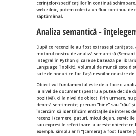
cerinţelor/specificaţiilor în continuă schimbare
web zilnic, putem colecta un flux continuu de m
săptămânal.
Analiza semantică - înţelegem
După ce recenziile au fost extrase și curăţate
motorul nostru de analiză semantică (Semantic 
integral în Python și care se bazează pe librăr
Language Toolkit). Volumul de muncă este dis
sute de noduri ce fac faţă nevoilor noastre de
Obiectivul fundamental este de a face o anali
la nivel de document (pentru a putea decide d
pozitivă), ci la nivel de obiect. Prin urmare, n
denotă sentimente, precum "bine" sau "rău" și 
încercăm să identificăm entităţile de interes d
recenzii (camere, paturi, micul dejun, serviciile 
sau expresiile referitoare la aceste obiecte ce 
exemplu simplu ar fi "[camera] a fost foarte [c