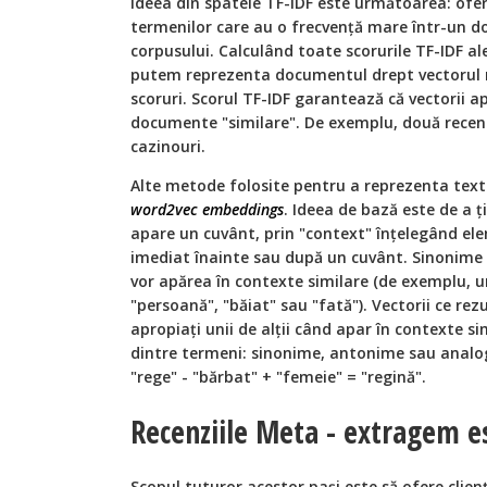
Ideea din spatele TF-IDF este următoarea: ofe
termenilor care au o frecvenţă mare într-un 
corpusului. Calculând toate scorurile TF-IDF a
putem reprezenta documentul drept vectorul 
scoruri. Scorul TF-IDF garantează că vectorii apr
documente "similare". De exemplu, două recen
cazinouri.
Alte metode folosite pentru a reprezenta textu
word2vec embeddings
. Ideea de bază este de a ţ
apare un cuvânt, prin "context" înţelegând el
imediat înainte sau după un cuvânt. Sinonime 
vor apărea în contexte similare (de exemplu,
"persoană", "băiat" sau "fată"). Vectorii ce rez
apropiaţi unii de alţii când apar în contexte si
dintre termeni: sinonime, antonime sau analog
"rege" - "bărbat" + "femeie" = "regină".
Recenziile Meta - extragem e
Scopul tuturor acestor pași este să ofere clien