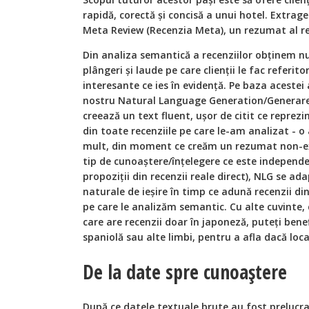
rapidă, corectă și concisă a unui hotel. Extra
Meta Review (Recenzia Meta), un rezumat al re
Din analiza semantică a recenziilor obţinem n
plângeri și laude pe care clienţii le fac referitor
interesante ce ies în evidenţă. Pe baza acestei
nostru Natural Language Generation/Generare
creează un text fluent, ușor de citit ce reprez
din toate recenziile pe care le-am analizat - 
mult, din moment ce creăm un rezumat non-ex
tip de cunoaștere/înţelegere ce este independe
propoziţii din recenzii reale direct), NLG se ad
naturale de ieșire în timp ce adună recenzii din
pe care le analizăm semantic. Cu alte cuvinte, 
care are recenzii doar în japoneză, puteţi bene
spaniolă sau alte limbi, pentru a afla dacă loca
De la date spre cunoaștere
După ce datele textuale brute au fost prelucra