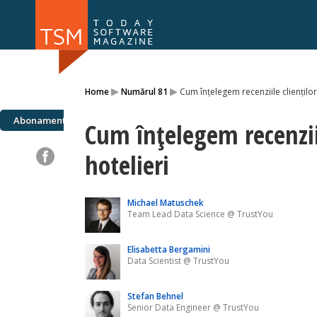
Numărul 169
Numărul 
▸
▸
Home
Numărul 81
Cum înţelegem recenziile clienţilor
NOU
Abonamente
Cum înţelegem recenziil
hotelieri
Michael Matuschek
Team Lead Data Science @ TrustYou
Elisabetta Bergamini
Data Scientist @ TrustYou
Stefan Behnel
Senior Data Engineer @ TrustYou