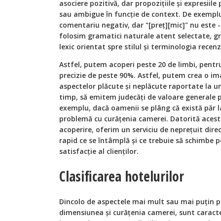
asociere pozitivă, dar propoziţiile și expresiil
sau ambigue în funcţie de context. De exemplu
comentariu negativ, dar "[preţ][mic]" nu este 
folosim gramatici naturale atent selectate, gr
lexic orientat spre stilul și terminologia recenz
Astfel, putem acoperi peste 20 de limbi, pent
precizie de peste 90%. Astfel, putem crea o im
aspectelor plăcute și neplăcute raportate la un
timp, să emitem judecăţi de valoare generale p
exemplu, dacă oamenii se plâng că există păr l
problemă cu curăţenia camerei. Datorită acest
acoperire, oferim un serviciu de nepreţuit direc
rapid ce se întâmplă și ce trebuie să schimbe 
satisfacţie al clienţilor.
Clasificarea hotelurilor
Dincolo de aspectele mai mult sau mai puţin p
dimensiunea și curăţenia camerei, sunt caracter