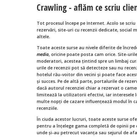
Crawling - aflăm ce scriu clien
Tot procesul începe pe Internet. Acolo se scriu 
rezervări, site-uri cu recenzii dedicate, social 
altele.
Toate aceste surse au nivele diferite de încred
media
, oricine poate posta cam orice. Site-uril
moderatori, acestea ţintind spre un limbaj cur
urile de recenzii pot să detecteze sau nu recen
hotelul rău-voitor din vecini și poate face aces
și succes. Pe de altă parte, portalurile de rezer
dacă autorul recenziei chiar a rezervat o camer
limitează la utilizatorii efectivi, iar interesel
multe nopţi de cazare influenţează modul în care
recenziile.
În ciuda acestor lucruri, toate aceste surse of
pentru a înţelege gama completă de opinii pe 
unde și-au petrecut vacanţa sau sejurul de afa