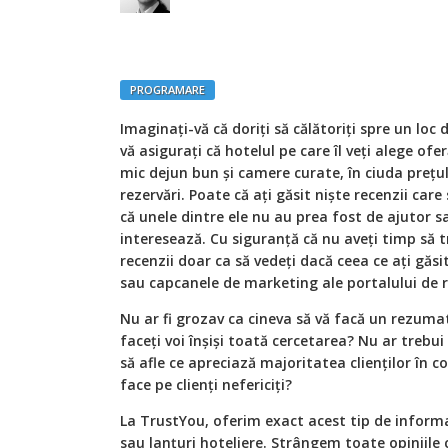
PROGRAMARE
Imaginaţi-vă că doriţi să călătoriţi spre un loc 
vă asiguraţi că hotelul pe care îl veţi alege ofe
mic dejun bun și camere curate, în ciuda preţul
rezervări. Poate că aţi găsit niște recenzii care 
că unele dintre ele nu au prea fost de ajutor sa
interesează. Cu siguranţă că nu aveţi timp să t
recenzii doar ca să vedeţi dacă ceea ce aţi găsit
sau capcanele de marketing ale portalului de r
Nu ar fi grozav ca cineva să vă facă un rezumat 
faceţi voi înșiși toată cercetarea? Nu ar trebu
să afle ce apreciază majoritatea clienţilor în co
face pe clienţi nefericiţi?
La TrustYou, oferim exact acest tip de informaţ
sau lanţuri hoteliere. Strângem toate opiniile c