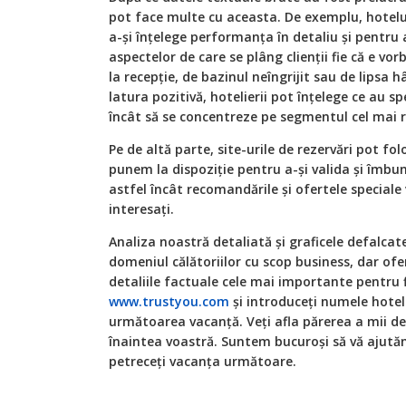
pot face multe cu aceasta. De exemplu, hotelu
a-și înţelege performanţa în detaliu și pentru 
aspectelor de care se plâng clienţii fie că e vo
la recepţie, de bazinul neîngrijit sau de lipsa h
latura pozitivă, hotelierii pot înţelege ce au sp
încât să se concentreze pe segmentul cel mai re
Pe de altă parte, site-urile de rezervări pot fo
punem la dispoziţie pentru a-și valida și îmbu
astfel încât recomandările și ofertele speciale
interesaţi.
Analiza noastră detaliată și graficele defalcate
domeniul călătoriilor cu scop business, dar ofe
detaliile factuale cele mai importante pentru f
www.trustyou.com
și introduceţi numele hotel
următoarea vacanţă. Veţi afla părerea a mii de 
înaintea voastră. Suntem bucuroși să vă ajutăm
petreceţi vacanţa următoare.