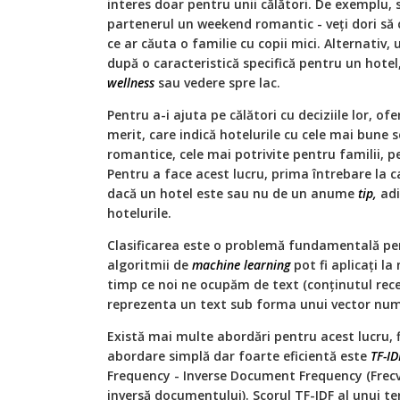
interes doar pentru unii călători. De exemplu, s
partenerul un weekend romantic - veţi dori să c
ce ar căuta o familie cu copii mici. Alternativ, u
după o caracteristică specifică pentru un hote
wellness
sau vedere spre lac.
Pentru a-i ajuta pe călători cu deciziile lor, of
merit, care indică hotelurile cu cele mai bune s
romantice, cele mai potrivite pentru familii, pe
Pentru a face acest lucru, prima întrebare la 
dacă un hotel este sau nu de un anume
tip,
adi
hotelurile.
Clasificarea este o problemă fundamentală p
algoritmii de
machine learning
pot fi aplicaţi la
timp ce noi ne ocupăm de text (conţinutul rec
reprezenta un text sub forma unui vector num
Există mai multe abordări pentru acest lucru, fi
abordare simplă dar foarte eficientă este
TF-ID
Frequency - Inverse Document Frequency (Frec
inversă documentului). Scorul TF-IDF al unui 