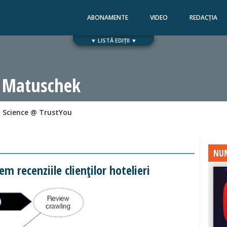
ABONAMENTE
VIDEO
REDACȚIA
▼ LISTĂ EDIȚII ▼
Numărul 168
Numărul 167
 Matuschek
 Science @ TrustYou
NUM
m recenziile clienţilor hotelieri