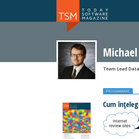
Numărul 169
NOU
Michael
Team Lead Data
PROGRAMARE
Cum înţelege