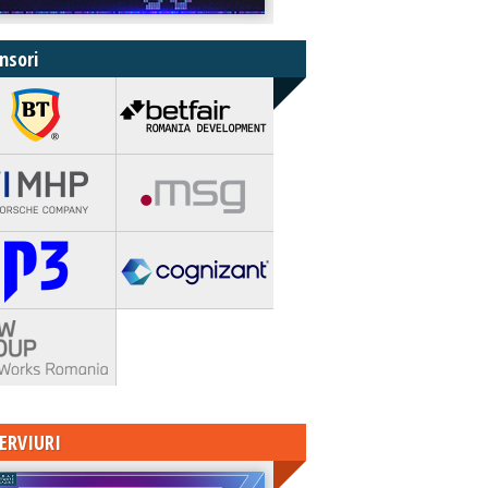
nsori
ERVIURI