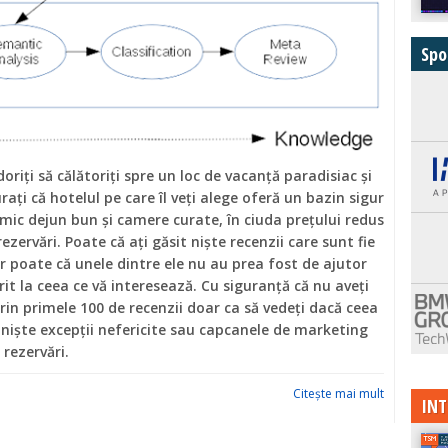
Spo
oriţi să călătoriţi spre un loc de vacanţă paradisiac și
uraţi că hotelul pe care îl veţi alege oferă un bazin sigur
 mic dejun bun și camere curate, în ciuda preţului redus
rezervări. Poate că aţi găsit niște recenzii care sunt fie
ar poate că unele dintre ele nu au prea fost de ajutor
rit la ceea ce vă interesează. Cu siguranţă că nu aveţi
prin primele 100 de recenzii doar ca să vedeţi dacă ceea
t niște excepţii nefericite sau capcanele de marketing
 rezervări.
Citeşte mai mult
INT