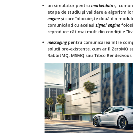
un simulator pentru
marketdata
și comun
etapa de studiu și validare a algoritmilo
engine
și care înlocuiește două din modul
comunicând cu același
signal engine
folosi
reproduce cât mai mult din condițiile "liv
messaging
pentru comunicarea între compo
soluții pre-existente, cum ar fi ZeroMQ 
RabbitMQ, MSMQ sau Tibco Rendezvous