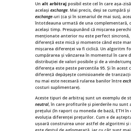
Un
alt arbitraj
posibil este cel în care așa-zisă
acelaşi
exchange
. Mai precis, deşi se cumpără ş
exchange
-uri (ca şi în scenariul de mai sus), ac
întotdeauna urmată de una complementară, de
acelaşi timp. Presupunând că mişcarea perech
menţionate anterior nu este perfect sincronă,
diferenţă este mică şi momente când este mare.
mişcarea diferenţei va fi ciclică. Un algoritm 
cumpărarea şi vânzarea în momentul în care di
distribuţiei de valori posibile şi de a vinde/c
diferenţa este peste percentila 95. Şi în acest
diferenţă depăşeşte comisioanele de tranzacţion
nu mai este necesară rularea banilor între
exc
costuri suplimentare).
Aceste tipuri de arbitraj sunt un exemplu de s
neutral
, în care profiturile şi pierderile nu su
preţului (în raport cu moneda de bază, ETH în 
evoluţia diferenţei preţurilor. Cum e de aştepta
uşoară construirea unor astfel de algoritmi şi r
este destul de aglomerată, iar cu cât sunt mai