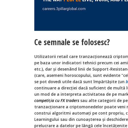
Ce semnale se folosesc?
Utilizatorii retail care tranzacţionează crip
pe baza unor indicatori tehnici precum cei am
etc.), dar şi desenând linii de Support-Resist
(care, asemeni horoscopului, sunt evidente "ce
se pot dovedi utile dacă sunt împărtăşite (un
b
continuare a direcţiei dacă suficient de multă 
un mod de a interpreta activitatea de pe mar
competi
ţ
ia cu FX traders
sau alte categorii de p
tranzacţionare a criptomonedelor poate veni n
construi algoritmi automaţi pe cont propriu, ci
Learningului sau din cunoaşterea şi deschidere
prelucrare a datelor pe lângă cele încetăţenit