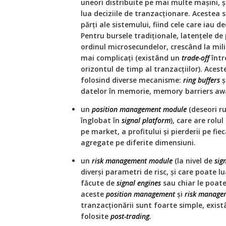
uneori distribuite pe mai multe mașini, ș
lua deciziile de tranzacționare. Acestea 
părți ale sistemului, fiind cele care iau d
Pentru bursele tradiționale, latențele de
ordinul microsecundelor, crescând la mili
mai complicați (existând un
trade-off
într
orizontul de timp al tranzacțiilor). Ace
folosind diverse mecanisme:
ring buffers
ș
datelor în memorie, memory barriers awar
un
position management module
(deseori ru
înglobat în
signal platform
), care are rol
pe market, a profitului și pierderii pe fi
agregate pe diferite dimensiuni.
un
risk management module
(la nivel de
sig
diverși parametri de risc, și care poate l
făcute de
signal engines
sau chiar le poate 
aceste
position management
și
risk manage
tranzacționării sunt foarte simple, exi
folosite
post-trading.