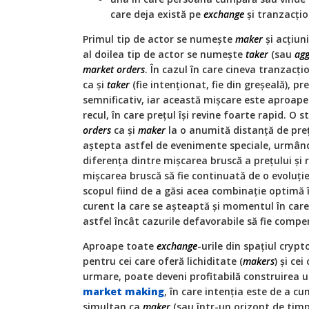
care deja există pe
exchange
şi tranzacţio
Primul tip de actor se numeşte
maker
şi acţiun
al doilea tip de actor se numeşte
taker
(sau
agg
market orders
. În cazul în care cineva tranzac
ca şi
taker
(fie intenţionat, fie din greşeală), p
semnificativ, iar această mişcare este aproa
recul, în care preţul îşi revine foarte rapid. O
orders
ca şi
maker
la o anumită distanţă de preţ
aştepta astfel de evenimente speciale, urmând
diferenţa dintre mişcarea bruscă a preţului şi r
mişcarea bruscă să fie continuată de o evoluţie 
scopul fiind de a găsi acea combinaţie optimă 
curent la care se aşteaptă şi momentul în care
astfel încât cazurile defavorabile să fie compe
Aproape toate
exchange
-urile din spaţiul cryp
pentru cei care oferă lichiditate (
makers
) şi cei
urmare, poate deveni profitabilă construirea un
market making
, în care intenţia este de a cu
simultan ca
maker
(sau într-un orizont de timp