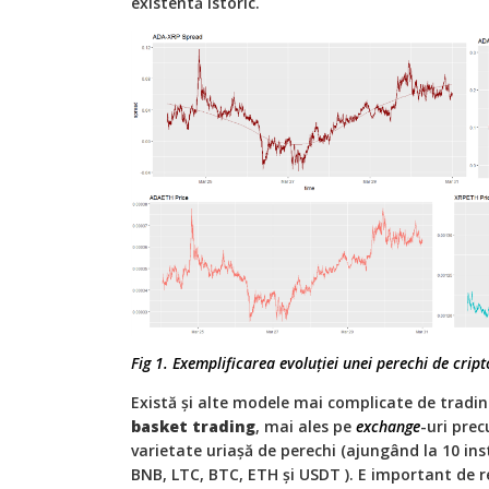
existentă istoric.
Fig 1. Exemplificarea evoluţiei unei perechi de crip
Există şi alte modele mai complicate de tradi
basket trading
, mai ales pe
exchange
-uri pre
varietate uriaşă de perechi (ajungând la 10 in
BNB, LTC, BTC, ETH şi USDT ). E important de r