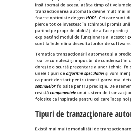
însă tocmai de aceea, atâta timp cât volumele 
tranzacţionarea automată devine mult mai int
foarte optimiste de gen
HODL
. Cei care sunt d
pierde tot ce investesc în schimbul promisiunii
pariind pe propriile abilităţi de a face predicţi
exploatând modul de funcţionare al acestor
e
sunt la îndemâna dezvoltatorilor de software.
Tematica tranzacţionării automate şi a predicţi
foarte complexă şi imposibil de condensat în câ
doreşte o scurtă prezentare a unor tehnici fol
unele tipuri de
algoritmi speculativi
şi vom menţio
ca punct de start pentru investigarea mai deta
semnalelor
folosite pentru predicţie. De aseme
revistă
componentele
unui sistem de tranzacţio
folosite ca inspiraţie pentru cei care încep noi 
Tipuri de tranzacţionare aut
Există mai multe modalităţi de tranzacţionare,