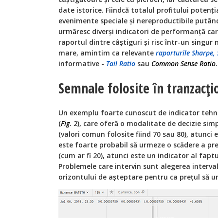
date istorice. Fiindcă totalul profitului potenţi
evenimente speciale şi nereproductibile putând 
urmăresc diverşi indicatori de performanţă ca
raportul dintre câştiguri şi risc într-un singu
mare, amintim ca relevante
raporturile Sharpe,
informative -
Tail Ratio
sau
Common Sense Ratio
.
Semnale folosite în tranzacţ
Un exemplu foarte cunoscut de indicator tehni
(
Fig
. 2), care oferă o modalitate de decizie sim
(valori comun folosite fiind 70 sau 80), atunci 
este foarte probabil să urmeze o scădere a pre
(cum ar fi 20), atunci este un indicator al fapt
Problemele care intervin sunt alegerea interval
orizontului de aşteptare pentru ca preţul să u