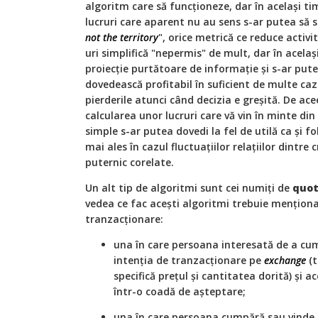
algoritm care să funcţioneze, dar în acelaşi t
lucruri care aparent nu au sens s-ar putea să s
not the territory
", orice metrică ce reduce acti
uri simplifică "nepermis" de mult, dar în acelaş
proiecţie purtătoare de informaţie şi s-ar pute
dovedească profitabil în suficient de multe caz
pierderile atunci când decizia e greşită. De ac
calcularea unor lucruri care vă vin în minte din
simple s-ar putea dovedi la fel de utilă ca şi f
mai ales în cazul fluctuaţiilor relaţiilor dintr
puternic corelate.
Un alt tip de algoritmi sunt cei numiţi de
quot
vedea ce fac aceşti algoritmi trebuie menţiona
tranzacţionare:
una în care persoana interesată de a cum
intenţia de tranzacţionare pe
exchange
(t
specifică preţul şi cantitatea dorită) şi a
într-o coadă de aşteptare;
una în care persoana cumpără sau vinde 