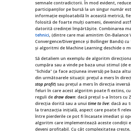
semnale contradictorii. În mod evident, reduce
participanţilor pe bursă la un singur număr est
informaţie exploatabilă în această metrică, fie
folosită de foarte mulţi oameni, devenind ast
datorită credinţei împărtăşite. Combinarea ma
tehnici
, (dintre care mai amintim On-Balance
Convergence/Divergence şi Bollinger Bands) cu
şi algoritmi de Machine Learning deschide o mul
Să detaliem un exemplu de algoritm direcţional
cumpăra sau a vinde pe baza unui stimul (de ex
"lichida" (a face acţiunea inversă) pe baza alt
din următoarele situaţii: preţul a mers în dire
stop profit
) sau preţul a mers în direcţia inversă
feluri în care acest algoritm poate fi extins, c
reguli de
draw down
: dacă preţul s-a întors cu
direcţia dorită sau a unui
time to live
: dacă au 
la tranzacţia iniţială, aspect care poate fi rel
între pierderile ce pot fi încasate imediat şi o
algoritm care implementează aceste condiţii es
deveni profitabil. Cu cât complexitatea creşt