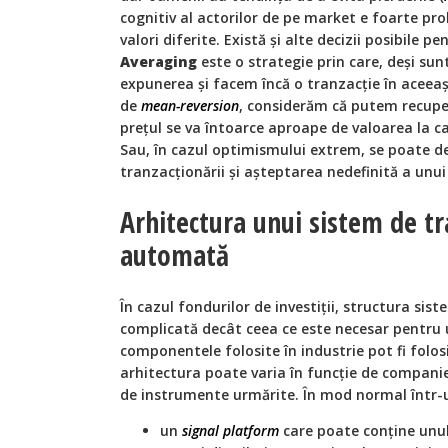
cognitiv al actorilor de pe market e foarte pro
valori diferite. Există şi alte decizii posibile p
Averaging
este o strategie prin care, deşi su
expunerea şi facem încă o tranzacţie în aceeaşi 
de
mean-reversion
, considerăm că putem recup
preţul se va întoarce aproape de valoarea la ca
Sau, în cazul optimismului extrem, se poate 
tranzacţionării şi aşteptarea nedefinită a unui
Arhitectura unui sistem de t
automată
În cazul fondurilor de investiţii, structura sis
complicată decât ceea ce este necesar pentru u
componentele folosite în industrie pot fi folosi
arhitectura poate varia în funcţie de compani
de instrumente urmărite. În mod normal într-
un
signal platform
care poate conține unu