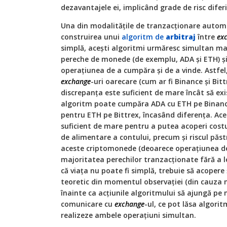
dezavantajele ei, implicând grade de risc diferi
Una din modalităţile de tranzacţionare autom
construirea unui
algoritm de
arbitraj
între
ex
simplă, aceşti algoritmi urmăresc simultan m
pereche de monede (de exemplu, ADA şi ETH) şi
operaţiunea de a cumpăra şi de a vinde. Astfel
exchange
-uri oarecare (cum ar fi Binance şi Bit
discrepanţa este suficient de mare încât să ex
algoritm poate cumpăra ADA cu ETH pe Binan
pentru ETH pe Bittrex, încasând diferenţa. Acea
suficient de mare pentru a putea acoperi costu
de alimentare a contului, precum şi riscul păst
aceste criptomonede (deoarece operaţiunea de 
majoritatea perechilor tranzacţionate fără a le 
că viaţa nu poate fi simplă, trebuie să acopere 
teoretic din momentul observaţiei (din cauza m
înainte ca acţiunile algoritmului să ajungă pe 
comunicare cu
exchange
-ul, ce pot lăsa algori
realizeze ambele operaţiuni simultan.