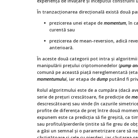
experienţă de învăţare şi începutul construirii 
În tranzacţionarea direcţională există două par
prezicerea unei etape de
momentum
, în c
curentă sau
prezicerea de mean-reversion, adică reven
anterioară.
În aceste două categorii pot intra şi algoritmi
manipulării preţului criptomonedelor (
pump an
comună pe această piaţă nereglementată (et
momentumului
, iar etapa de
dump
putând fi pri
Rolul algoritmului este de a cumpăra (dacă ave
serie de preţuri crescătoare, fie predicţie de
mea
descrescătoare) sau vinde (în cazurile simetrice
profite de diferenţa de preţ între două momente
expunem este ca predicţia să fie greşită, ca ti
sau profitul/pierderile ţintite să fie greu de o
a găsi un semnal şi o parametrizare care să ne
câştigătoare şi cele cu pierderi, iar căutarea 