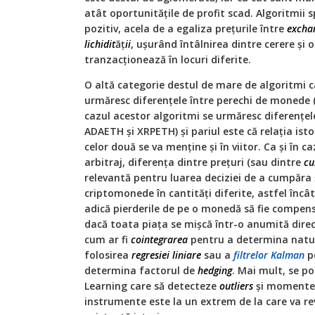
atât oportunităţile de profit scad. Algoritmii sp
pozitiv, acela de a egaliza preţurile între
excha
lichidit
ăţ
ii
, uşurând întâlnirea dintre cerere şi 
tranzacţionează în locuri diferite.
O altă categorie destul de mare de algoritmi ca
urmăresc diferenţele între perechi de monede
cazul acestor algoritmi se urmăresc diferenţel
ADAETH şi XRPETH) şi pariul este că relaţia isto
celor două se va menţine şi în viitor. Ca şi în c
arbitraj, diferenţa dintre preţuri (sau dintre
cu
relevantă pentru luarea deciziei de a cumpăra
criptomonede în cantităţi diferite, astfel încât
adică pierderile de pe o monedă să fie compens
dacă toata piaţa se mişcă într-o anumită direc
cum ar fi
cointegrarea
pentru a determina natura
folosirea
regresiei liniare
sau a
filtrelor Kalman
pe
determina factorul de
hedging
. Mai mult, se po
Learning care să detecteze
outliers
şi momente î
instrumente este la un extrem de la care va re