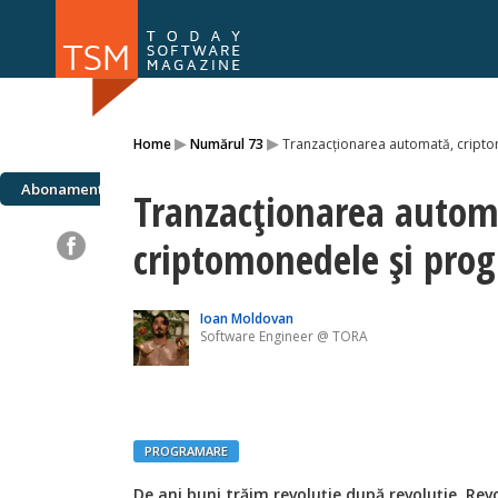
Numărul 169
Numărul 
▸
▸
Home
Numărul 73
Tranzacţionarea automată, cripto
NOU
Abonamente
Tranzacţionarea autom
criptomonedele şi prog
Ioan Moldovan
Software Engineer @ TORA
PROGRAMARE
De ani buni trăim revoluţie după revoluţie. Revol