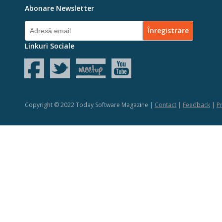
Abonare Newsletter
Linkuri Sociale
Copyright © 2022 Today Software Magazine |
Contact
|
Feedback
|
Pr