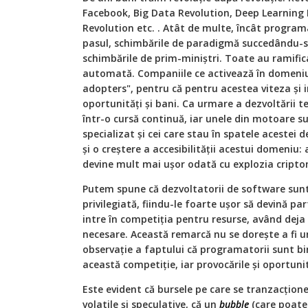
Facebook, Big Data Revolution, Deep Learning 
Revolution etc. . Atât de multe, încât program
pasul, schimbările de paradigmă succedându-
schimbările de prim-miniştri. Toate au ramifica
automată. Companiile ce activează în domeniul
adopters", pentru că pentru acestea viteza şi
oportunităţi şi bani. Ca urmare a dezvoltării 
într-o cursă continuă, iar unele din motoare 
specializat şi cei care stau în spatele acestei d
şi o creştere a accesibilităţii acestui domeniu:
devine mult mai uşor odată cu explozia cript
Putem spune că dezvoltatorii de software sunt
privilegiată, fiindu-le foarte uşor să devină par
intre în competiţia pentru resurse, având deja
necesare. Această remarcă nu se doreşte a fi un 
observaţie a faptului că programatorii sunt bin
această competiţie, iar provocările şi oportunit
Este evident că bursele pe care se tranzacţio
volatile şi speculative, că un
bubble
(care poate 