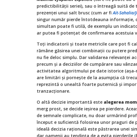
predictibilităţii seriei), sau o ȋntreagă suită de
prezenţei unui salt brusc (cum ar fi
Aït-Sahalia/
singur număr pierde întotdeauna informaţie, d
simultan poate fi utilă, de exemplu un indicat
ar putea fi potenţat de confirmarea acestuia 
Toţi indicatorii şi toate metricile care pot fi c
rămâne găsirea unei combinaţii cu putere predi
nu fie deloc simplu. Dar validarea relevanţei ace
precum şi a deciziilor de cumpărare sau vânza
activitatea algoritmului pe date istorice (așa
are limitări şi porneşte de la asumpţia că trecut
reprezintă o unealtă foarte puternică şi impor
tranzacţionare.
O altă decizie importantă este
alegerea mom
merg prost, se decide ieşirea pe pierdere. Acea
de semnale complicate, nu doar urmărind profit
început e suficientă folosirea unor praguri de 
ideală decizia raţională este păstrarea unei si
dar oamenii au tendinţa de a evita pierderile (