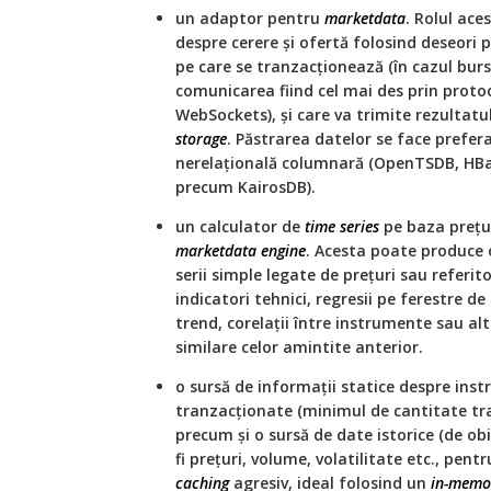
un adaptor pentru
marketdata
. Rolul ace
despre cerere și ofertă folosind deseori 
pe care se tranzacționează (în cazul bur
comunicarea fiind cel mai des prin prot
WebSockets), și care va trimite rezultatu
storage
. Păstrarea datelor se face prefer
nerelațională columnară (OpenTSDB, HBa
precum KairosDB).
un calculator de
time series
pe baza prețuri
marketdata engine
. Acesta poate produce 
serii simple legate de prețuri sau referi
indicatori tehnici, regresii pe ferestre 
trend, corelații între instrumente sau al
similare celor amintite anterior.
o sursă de informații statice despre inst
tranzacționate (minimul de cantitate tra
precum și o sursă de date istorice (de obic
fi prețuri, volume, volatilitate etc., pen
caching
agresiv, ideal folosind un
in-memo