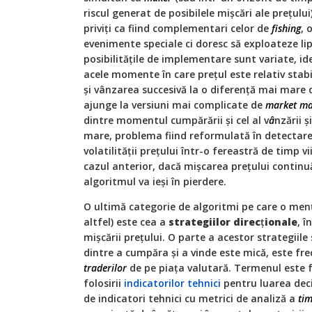
riscul generat de posibilele mişcări ale preţului
priviţi ca fiind complementari celor de
fishing
, 
evenimente speciale ci doresc să exploateze lip
posibilităţile de implementare sunt variate, id
acele momente în care preţul este relativ stab
şi vânzarea succesivă la o diferenţă mai mare
ajunge la versiuni mai complicate de
market ma
dintre momentul cumpărării şi cel al v
â
nzării ş
mare, problema fiind reformulată în detectar
volatilităţii preţului într-o fereastră de timp vi
cazul anterior, dacă mişcarea preţului continuă
algoritmul va ieşi în pierdere.
O ultimă categorie de algoritmi pe care o me
altfel) este cea a
strategiilor direc
ţ
ionale
, î
mişcării preţului. O parte a acestor strategiile
dintre a cumpăra şi a vinde este mică, este f
traderilor
de pe piaţa valutară. Termenul este f
folosirii
indicatorilor tehnici
pentru luarea deci
de indicatori tehnici cu metrici de analiză a
tim