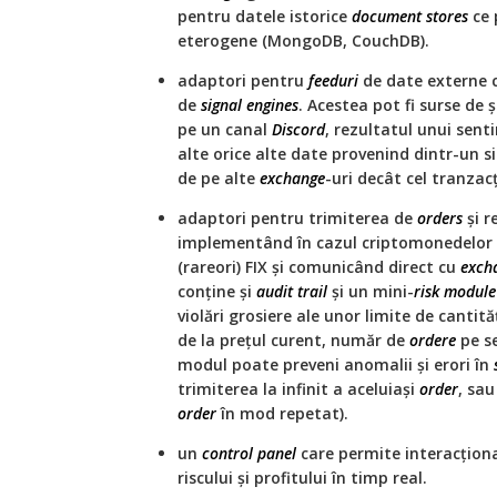
pentru datele istorice
document stores
ce 
eterogene (MongoDB, CouchDB).
adaptori pentru
feeduri
de date externe 
de
signal engines
. Acestea pot fi surse de 
pe un canal
Discord
, rezultatul unui sen
alte orice alte date provenind dintr-un 
de pe alte
exchange
-uri decât cel tranzac
adaptori pentru trimiterea de
orders
și r
implementând în cazul criptomonedelor 
(rareori) FIX și comunicând direct cu
exch
conține și
audit trail
și un mini-
risk module
violări grosiere ale unor limite de cantit
de la prețul curent, număr de
ordere
pe s
modul poate preveni anomalii și erori în
trimiterea la infinit a aceluiași
order
, sau
order
în mod repetat).
un
control panel
care permite interacțion
riscului și profitului în timp real.