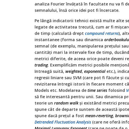
analiza Fourier învăţată în facultate nu va fi d
semnalului, însă orice idei pot fi încercate.
Pe lângă indicatorii tehnici există multe alte s
legate de activitatea trecută, cum ar fi mişca
de timp (calculată drept
compound returns
), al
instantanee (forma sau dinamica
orderbookulu
semnal (de exemplu, manipularea preţului sau
cantităţi mari la intervale fixe de timp, ducând 
metrici diferite, de aceea orice poate deveni re
trading
. Exemplificăm metrici posibile menţio
ȋntreagă suită,
weighted
,
exponential
etc.), indic
regresii liniare sau SVM (care pot fi făcute şi c
revizitarea ȋntregii istorii ȋn fiecare moment 
Models etc. Modelarea de
time series
folosind
V
să fie interesantă pentru unii. Sau dinamica pr
teorie un
random walk
şi existând metrici pre
spune cât de departe suntem de această ipote
spune dacă preţul a fost
mean-reverting
,
browni
Detrended Fluctuation Analysis
(care ne oferă inf
Maximal Lyapunov Exponent
(care ne poate da o 