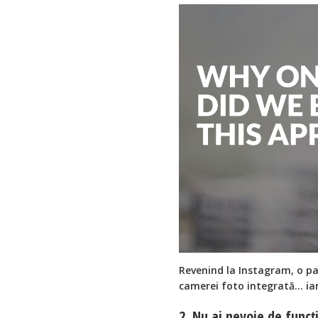
Revenind la Instagram, o pa
camerei foto integrată… ia
2. Nu ai nevoie de funcți