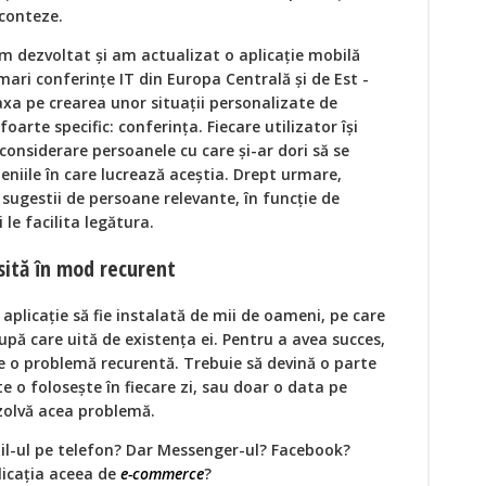
 conteze.
am dezvoltat și am actualizat o aplicație mobilă
ari conferințe IT din Europa Centrală și de Est -
xa pe crearea unor situații personalizate de
foarte specific: conferința. Fiecare utilizator își
 considerare persoanele cu care și-ar dori să se
niile în care lucrează aceștia. Drept urmare,
 sugestii de persoane relevante, în funcție de
i le facilita legătura.
osită în mod recurent
aplicație să fie instalată de mii de oameni, pe care
upă care uită de existența ei. Pentru a avea succes,
ve o problemă recurentă. Trebuie să devină o parte
te o folosește în fiecare zi, sau doar o data pe
ezolvă acea problemă.
il-ul pe telefon? Dar Messenger-ul? Facebook?
licația aceea de
e-commerce
?