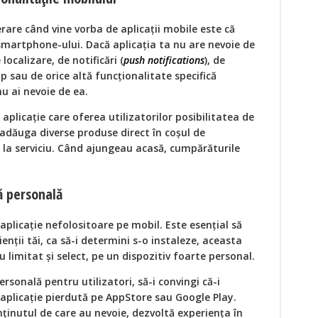
rare când vine vorba de aplicații mobile este că
 smartphone-ului. Dacă aplicația ta nu are nevoie de
localizare, de notificări (
push notifications
), de
op sau de orice altă funcționalitate specifică
u ai nevoie de ea.
aplicație care oferea utilizatorilor posibilitatea de
adăuga diverse produse direct în coșul de
la serviciu. Când ajungeau acasă, cumpărăturile
ă personală
aplicație nefolositoare pe mobil. Este esențial să
ienții tăi, ca să-i determini s-o instaleze, aceasta
 limitat și select, pe un dispozitiv foarte personal.
ersonală pentru utilizatori, să-i convingi că-i
ă aplicație pierdută pe AppStore sau Google Play.
nținutul de care au nevoie, dezvoltă experiența în