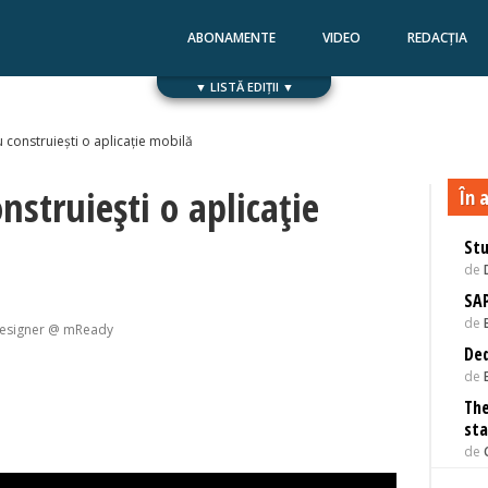
ABONAMENTE
VIDEO
REDACȚIA
▼ LISTĂ EDIȚII ▼
Numărul 168
Numărul 167
 construiești o aplicație mobilă
nstruiești o aplicație
În a
Stu
de
SAP
de
Designer @ mReady
Ded
de
The
st
de