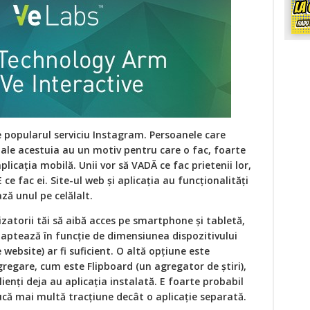
popularul serviciu Instagram. Persoanele care
ale acestuia au un motiv pentru care o fac, foarte
aplicația mobilă. Unii vor să VADĂ ce fac prietenii lor,
 ce fac ei. Site-ul web și aplicația au funcționalități
ă unul pe celălalt.
lizatorii tăi să aibă acces pe smartphone și tabletă,
aptează în funcție de dimensiunea dispozitivului
website) ar fi suficient. O altă opțiune este
gregare, cum este Flipboard (un agregator de știri),
lienți deja au aplicația instalată. E foarte probabil
ucă mai multă tracțiune decât o aplicație separată.