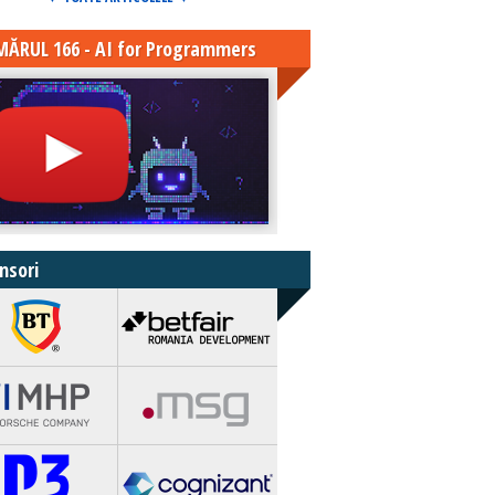
ĂRUL 166 - AI for Programmers
nsori