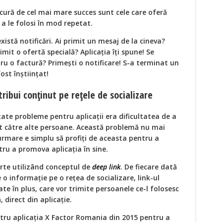
ucură de cel mai mare succes sunt cele care oferă
 a le folosi în mod repetat.
xistă notificări. Ai primit un mesaj de la cineva?
rimit o ofertă specială? Aplicația îți spune! Se
u o factură? Primești o notificare! S-a terminat un
fost înștiințat!
tribui conținut pe rețele de socializare
ate probleme pentru aplicații era dificultatea de a
nt către alte persoane. Această problemă nu mai
 urmare e simplu să profiți de aceasta pentru a
ntru a promova aplicația în sine.
rte utilizând conceptul de
deep link
. De fiecare dată
 o informație pe o rețea de socializare, link-ul
te în plus, care vor trimite persoanele ce-l folosesc
 direct din aplicație.
tru aplicația X Factor Romania din 2015 pentru a