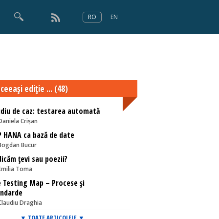
RO
EN
×
Numărul 166
ceeaşi ediţie ... (48)
diu de caz: testarea automată
Daniela Crișan
 HANA ca bază de date
Bogdan Bucur
icăm țevi sau poezii?
Emilia Toma
 Testing Map – Procese și
andarde
Claudiu Draghia
▼ TOATE ARTICOLELE ▼