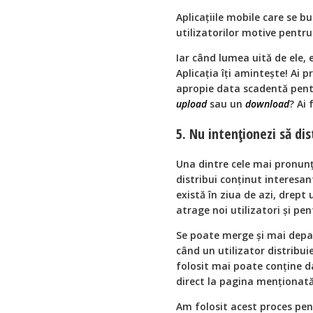
Aplicațiile mobile care se b
utilizatorilor motive pentru
Iar când lumea uită de ele, e
Aplicația îți amintește! Ai p
apropie data scadentă pentr
upload
sau un
download
? Ai 
5. Nu intenționezi să dis
Una dintre cele mai pronunț
distribui conținut interesa
există în ziua de azi, drept
atrage noi utilizatori și pe
Se poate merge și mai depa
când un utilizator distribuie
folosit mai poate conține da
direct la pagina menționată,
Am folosit acest proces pen