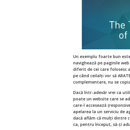
Un exemplu foarte bun este 
navighează pe paginile web 
diferit de cei care folosesc 
pe când ceilalți vor să ARATE
complementare, nu se copiaz
Dacă într-adevăr vrei ca uti
poate un website care se ad
care-l accesează (responsive 
apelarea la un serviciu de a
dacă aflăm că mulți dintre c
ca, pentru început, să-ți ad