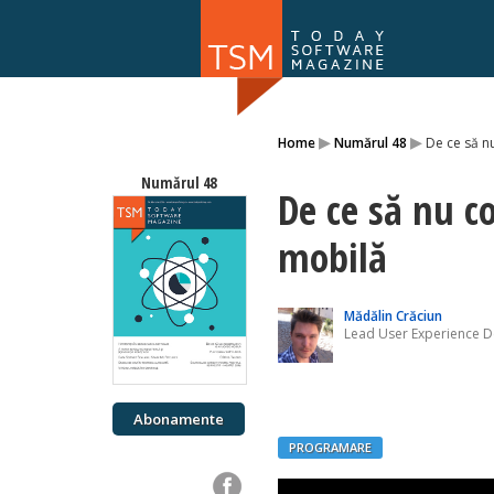
Numărul 169
▸
▸
Home
Numărul 48
De ce să nu
NOU
Numărul 48
De ce să nu co
mobilă
Mădălin Crăciun
Lead User Experience 
Abonamente
PROGRAMARE