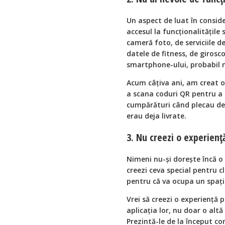
Un aspect de luat în conside
accesul la funcționalitățile
cameră foto, de serviciile de 
datele de fitness, de girosc
smartphone-ului, probabil n
Acum câțiva ani, am creat o 
a scana coduri QR pentru a 
cumpărături când plecau de 
erau deja livrate.
3. Nu creezi o experienț
Nimeni nu-și dorește încă o 
creezi ceva special pentru cl
pentru că va ocupa un spațiu
Vrei să creezi o experiență p
aplicația lor, nu doar o alt
Prezintă-le de la început co