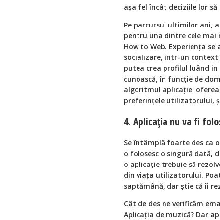
așa fel încât deciziile lor să
Pe parcursul ultimilor ani, 
pentru una dintre cele mai m
How to Web. Experiența se a
socializare, într-un context 
putea crea profilul luând in
cunoască, în funcție de dome
algoritmul aplicației oferea
preferințele utilizatorului, ș
4. Aplicația nu va fi fol
Se întâmplă foarte des ca o 
o folosesc o singură dată, d
o aplicație trebuie să rezol
din viața utilizatorului. Poa
saptămână, dar știe că îi r
Cât de des ne verificăm ema
Aplicația de muzică? Dar ap