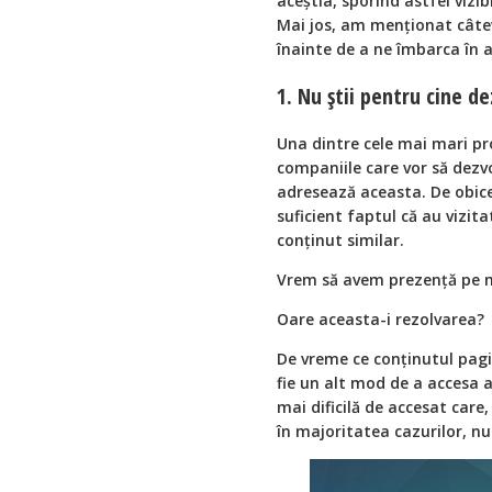
aceștia, sporind astfel vizi
Mai jos, am menționat câte
înainte de a ne îmbarca în a
1. Nu știi pentru cine de
Una dintre cele mai mari pr
companiile care vor să dezvo
adresează aceasta. De obicei
suficient faptul că au vizit
conținut similar.
Vrem să avem prezență pe m
Oare aceasta-i rezolvarea?
De vreme ce conținutul pagini
fie un alt mod de a accesa a
mai dificilă de accesat care
în majoritatea cazurilor, nu