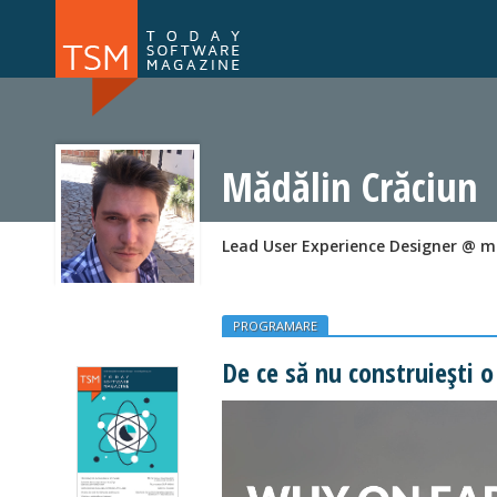
Numărul 169
Numărul 
NOU
Mădălin Crăciun
Lead User Experience Designer @ 
PROGRAMARE
De ce să nu construiești o