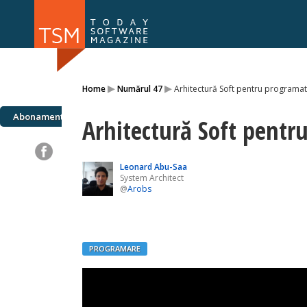
Numărul 169
Numărul 
▸
▸
Home
Numărul 47
Arhitectură Soft pentru programat
NOU
Abonamente
Arhitectură Soft pentr
Leonard Abu-Saa
System Architect
@
Arobs
PROGRAMARE