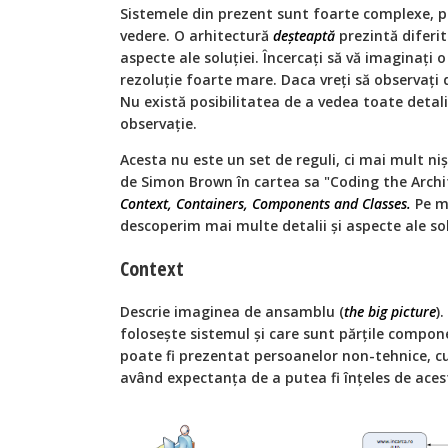
Sistemele din prezent sunt foarte complexe, 
vedere. O arhitectură
deșteaptă
prezintă diferite
aspecte ale soluției. Încercați să vă imaginați
rezoluție foarte mare. Daca vreți să observați d
Nu există posibilitatea de a vedea toate detali
observație.
Acesta nu este un set de reguli, ci mai mult ni
de Simon Brown în cartea sa "Coding the Archit
Context, Containers, Components and Classes.
Pe m
descoperim mai multe detalii și aspecte ale sol
Context
Descrie imaginea de ansamblu (
the big picture
)
folosește sistemul și care sunt părțile compon
poate fi prezentat persoanelor non-tehnice, 
având expectanța de a putea fi înțeles de ace