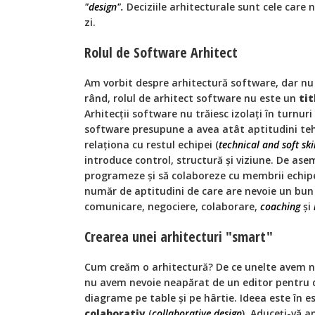
"design".
Deciziile arhitecturale sunt cele care 
zi.
Rolul de Software Arhitect
Am vorbit despre arhitectură software, dar nu ș
rând, rolul de arhitect software nu este un
tit
Arhitecții software nu trăiesc izolați în turnuri 
software presupune a avea atât aptitudini teh
relaționa cu restul echipei (
technical and soft ski
introduce control, structură și viziune. De ase
programeze și să colaboreze cu membrii echipei
număr de aptitudini de care are nevoie un bun 
comunicare, negociere, colaborare,
coaching
și
Crearea unei arhitecturi "smart"
Cum creăm o arhitectură? De ce unelte avem ne
nu avem nevoie neapărat de un editor pentr
diagrame pe table și pe hârtie. Ideea este în 
colaborativ
(
collaborative design
). Aduceți-vă a