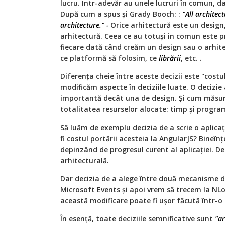
lucru. Într-adevăr au unele lucruri în comun, d
După cum a spus și Grady Booch: :
"All architect
architecture." -
Orice arhitectură este un design,
arhitectură. Ceea ce au totuși in comun este p
fiecare dată când creăm un design sau o arhite
ce platformă să folosim, ce
librării
, etc. .
Diferența cheie între aceste decizii este "costu
modificăm aspecte în deciziile luate. O decizie
importantă decât una de design. Și cum măsur
totalitatea resurselor alocate: timp și program
Să luăm de exemplu decizia de a scrie o aplica
fi costul portării acesteia la AngularJS? Bineîn
depinzând de progresul curent al aplicației. De
arhitecturală.
Dar decizia de a alege între două mecanisme 
Microsoft Events și apoi vrem să trecem la NLo
această modificare poate fi ușor făcută într-o 
În esență, toate deciziile semnificative sunt
"ar