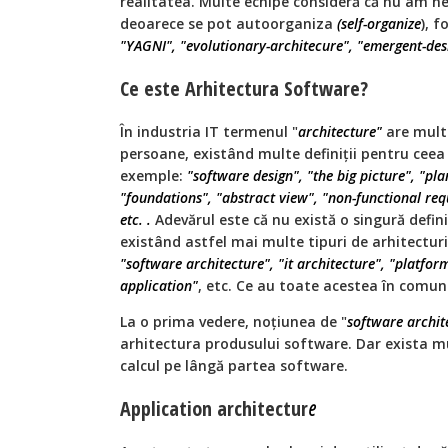
realitatea. Multe echipe consideră că nu am ne
deoarece se pot autoorganiza
(self-organize
), 
"YAGNI", "evolutionary-architecure", "emergent-des
Ce este Arhitectura Software?
În industria IT termenul "
architecture"
are multe
persoane, existând multe definiții pentru ceea
exemple:
"software design", "the big picture", "pla
"foundations", "abstract view", "non-functional re
etc. .
Adevărul este că nu există o singură defini
existând astfel mai multe tipuri de arhitectur
"software architecture", "it architecture", "platfor
application"
, etc. Ce au toate acestea în comun
La o prima vedere, noțiunea de "
software archit
arhitectura produsului software. Dar exista m
calcul pe lângă partea software.
Application architectur
e