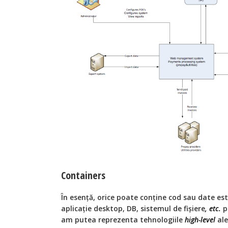
Containers
În esență, orice poate conține cod sau date es
aplicație desktop, DB, sistemul de fișiere
, etc.
p
am putea reprezenta tehnologiile
high-level
ale