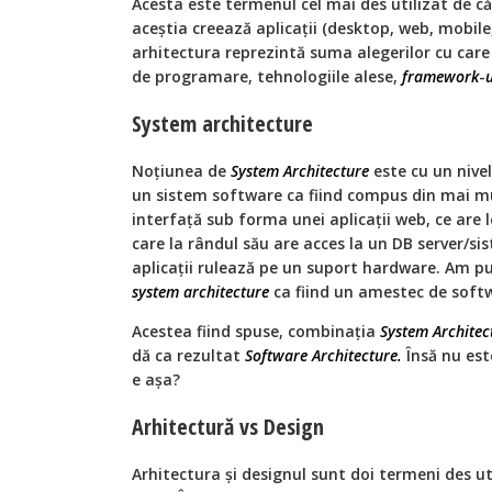
Acesta este termenul cel mai des utilizat de 
aceștia creează aplicații (desktop, web, mobile,
arhitectura reprezintă suma alegerilor cu care 
de programare, tehnologiile alese,
framework
-
u
System architecture
Noțiunea de
System Architecture
este cu un nive
un sistem software ca fiind compus din mai mu
interfață sub forma unei aplicații web, ce are 
care la rândul său are acces la un DB server/si
aplicații rulează pe un suport hardware. Am pu
system architecture
ca fiind un amestec de soft
Acestea fiind spuse, combinația
System Architec
dă ca rezultat
Software Architecture.
Însă nu est
e așa?
Arhitectură vs Design
Arhitectura și designul sunt doi termeni des ut