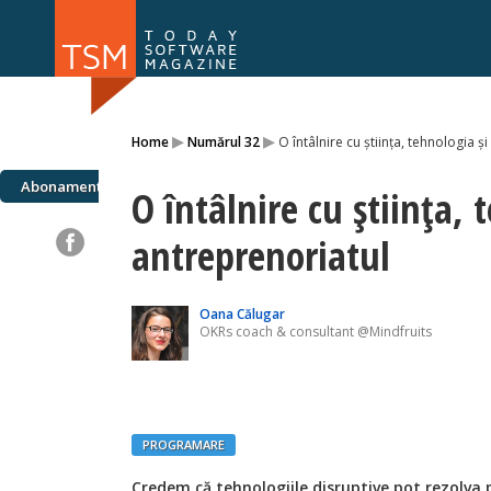
Numărul 169
Numărul 
▸
▸
Home
Numărul 32
O întâlnire cu știința, tehnologia ș
NOU
Abonamente
O întâlnire cu știința, 
antreprenoriatul
Oana Călugar
OKRs coach & consultant @Mindfruits
PROGRAMARE
Credem că tehnologiile disruptive pot rezolva 