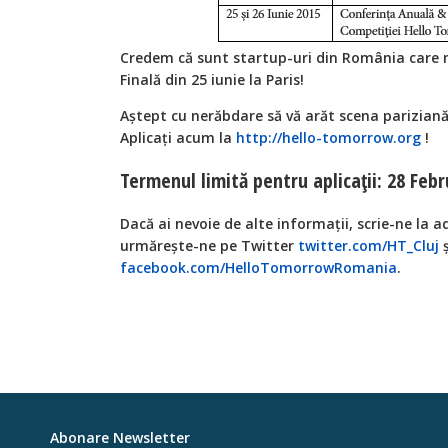
Credem că sunt startup-uri din România care m
Finală din 25 iunie la Paris!
Aștept cu nerăbdare să vă arăt scena pariziană 
Aplicați acum la
http://hello-tomorrow.org
!
Termenul limită pentru aplicații: 28 Febr
Dacă ai nevoie de alte informații, scrie-ne la 
urmărește-ne pe Twitter
twitter.com/HT_Cluj
ș
facebook.com/HelloTomorrowRomania
.
Abonare Newsletter