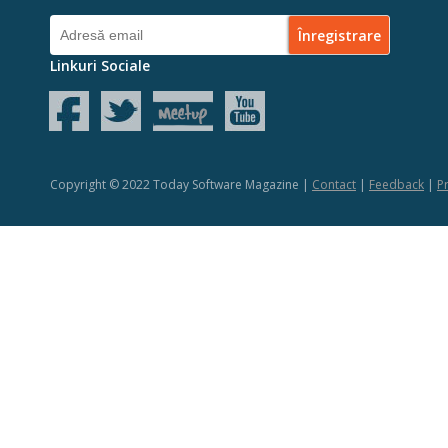
Linkuri Sociale
Copyright © 2022 Today Software Magazine |
Contact
|
Feedback
|
Pr