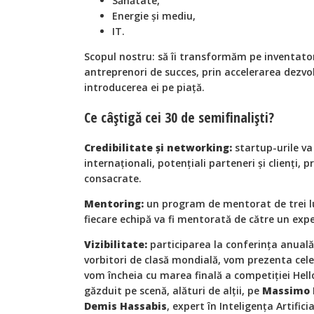
Sănătate,
Energie și mediu,
IT.
Scopul nostru: să îi transformăm pe inventator
antreprenori de succes, prin accelerarea dezvolt
introducerea ei pe piață.
Ce câștigă cei 30 de semifinaliști?
Credibilitate și networking:
startup-urile va 
internaționali, potențiali parteneri și clienți, 
consacrate.
Mentoring:
un program de mentorat de trei lun
fiecare echipă va fi mentorată de către un expe
Vizibilitate:
participarea la conferința anuală
vorbitori de clasă mondială, vom prezenta cele
vom încheia cu marea finală a competiției Hel
găzduit pe scenă, alături de alții, pe
Massimo 
Demis Hassabis
, expert în Inteligența Artifi