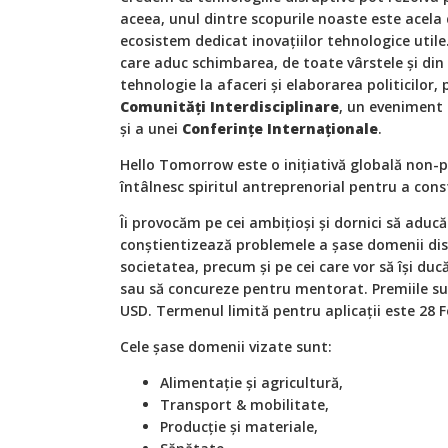
aceea, unul dintre scopurile noaste este acela
ecosistem dedicat inovațiilor tehnologice util
care aduc schimbarea, de toate vârstele și din t
tehnologie la afaceri și elaborarea politicilor,
Comunități Interdisciplinare
, un eveniment
și a unei
Conferințe Internaționale
.
Hello Tomorrow este o inițiativă globală non-pr
întâlnesc spiritul antreprenorial pentru a const
Îi provocăm pe cei ambițioși și dornici să aduc
conștientizează problemele a șase domenii dis
societatea, precum și pe cei care vor să își duc
sau să concureze pentru mentorat. Premiile su
USD. Termenul limită pentru aplicații este 28 F
Cele șase domenii vizate sunt:
Alimentație și agricultură,
Transport & mobilitate,
Producție și materiale,