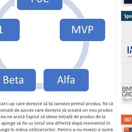
Spo
tart-up care dorește să își lanseze primul produs, fie că
ională de succes care dorește să scoată un nou produs
tea ne arată faptul că ideea inițială de produs de la
INT
 ajunge să fie cu totul una diferită după momentul în
unge în mâna utilizatorilor. Pentru a nu investi o sumă