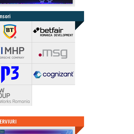
nsori
ERVIURI