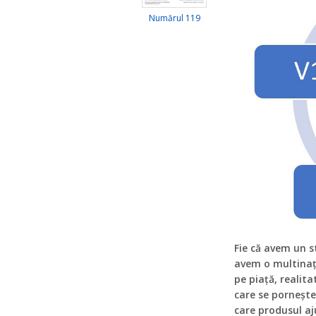
Numărul 119
Fie că avem un s
avem o multinaț
pe piață, realita
care se pornește
care produsul aj