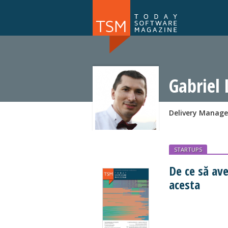
Numărul 169
NOU
Gabriel 
Delivery Manage
STARTUPS
De ce să av
acesta