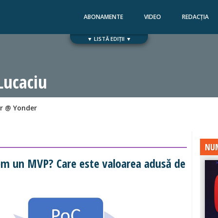
ABONAMENTE
VIDEO
REDACȚIA
▼ LISTĂ EDIȚII ▼
Numărul 168
Numărul 167
Lucaciu
r @ Yonder
NUM
em un MVP? Care este valoarea adusă de