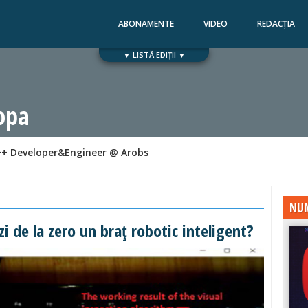
ABONAMENTE
VIDEO
REDACȚIA
▼ LISTĂ EDIȚII ▼
Numărul 168
Numărul 167
opa
+ Developer&Engineer @ Arobs
NUM
i de la zero un braț robotic inteligent?