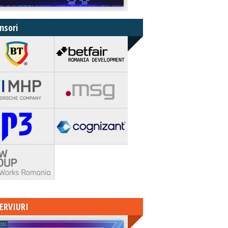
nsori
ERVIURI