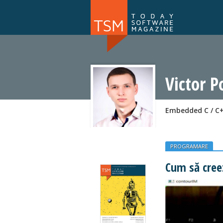
Numărul 169
NOU
Victor P
Embedded C / C+
PROGRAMARE
Cum să creez