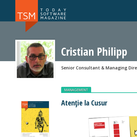
Numărul 169
Numărul 
NOU
Cristian Philipp
Senior Consultant & Managing Dire
MANAGEMENT
Atenție la Cusur