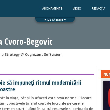
ABONAMENTE
VIDEO
REDACȚIA
▼ LISTĂ EDIȚII ▼
Numărul 168
Numărul 167
a Cvoro-Begovic
hip Strategy @ Cognizant Softvision
NUM
oie să impuneți ritmul modernizării
voastre
tât în viață, cât și în afaceri este ceva normal. Fiecare
ăm obiectivele ținând cont de lucrurile pe care le
 termen scurt, luând în calcul resursele și perioada de