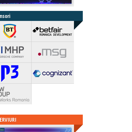
nsori
ERVIURI