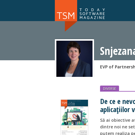
Numărul 169
NOU
Snjezan
EVP of Partners
DIVERSE
De ce e nev
aplicațiilor 
Să ai obiective a
dintre noi ne set
putem realiza pe