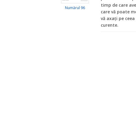
timp de care ave
Numărul 96
care vă poate me
vă axați pe ceea 
curente.